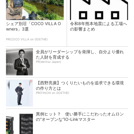
シェア別荘「COCO VILLA O
令和8年熊本地震による工場へ
wners」3選
の影響まとめ
PR(COCO VILLA on GOETHE)
全員がリーダーシップを発揮し、自分より優れ
た人財を育成する
PR(dentsu Japan)
【西野亮廣】つくりたいものを追求できる環境
の作り方とは
PR(FINCHI on GOETHE)
異例ヒット？ 使い勝手にこだわったオムロン
の“オープンな”IO-Linkマスター