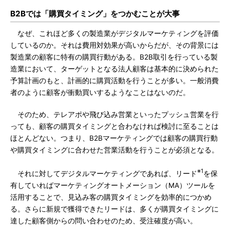
B2Bでは「購買タイミング」をつかむことが大事
なぜ、これほど多くの製造業がデジタルマーケティングを評価
しているのか。それは費用対効果が高いからだが、その背景には
製造業の顧客に特有の購買行動がある。B2B取引を行っている製
造業において、ターゲットとなる法人顧客は基本的に決められた
予算計画のもと、計画的に購買活動を行うことが多い。一般消費
者のように顧客が衝動買いするようなことはないのだ。
そのため、テレアポや飛び込み営業といったプッシュ営業を行
っても、顧客の購買タイミングと合わなければ検討に至ることは
ほとんどない。つまり、B2Bマーケティングでは顧客の購買行動
や購買タイミングに合わせた営業活動を行うことが必須となる。
※1
それに対してデジタルマーケティングであれば、リード
を保
有していればマーケティングオートメーション（MA）ツールを
活用することで、見込み客の購買タイミングを効率的につかめ
る。さらに新規で獲得できたリードは、多くが購買タイミングに
達した顧客側からの問い合わせのため、受注確度が高い。