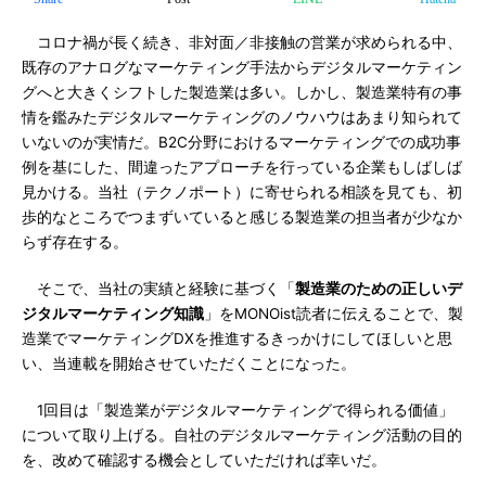
コロナ禍が長く続き、非対面／非接触の営業が求められる中、
既存のアナログなマーケティング手法からデジタルマーケティン
グへと大きくシフトした製造業は多い。しかし、製造業特有の事
情を鑑みたデジタルマーケティングのノウハウはあまり知られて
いないのが実情だ。B2C分野におけるマーケティングでの成功事
例を基にした、間違ったアプローチを行っている企業もしばしば
見かける。当社（テクノポート）に寄せられる相談を見ても、初
歩的なところでつまずいていると感じる製造業の担当者が少なか
らず存在する。
そこで、当社の実績と経験に基づく「
製造業のための正しいデ
ジタルマーケティング知識
」をMONOist読者に伝えることで、製
造業でマーケティングDXを推進するきっかけにしてほしいと思
い、当連載を開始させていただくことになった。
1回目は「製造業がデジタルマーケティングで得られる価値」
について取り上げる。自社のデジタルマーケティング活動の目的
を、改めて確認する機会としていただければ幸いだ。