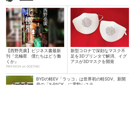
【西野亮廣】ビジネス書最新
新型コロナで深刻なマスク不
刊『北極星 僕たちはどう働
足を3Dプリンタで解消、イグ
くか』
アスが3Dマスクを開発
PR(FINCHI on GOETHE)
BYDの軽EV「ラッコ」は世界初の軽SDV、新開
発の「X-PACK」に電動システ...
ペロブスカイト太陽電池の量産に有効なイン
ク、従来比で1.5倍の性能向上