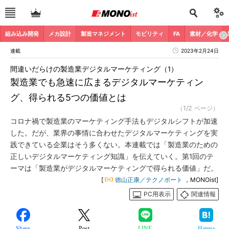
組み込み開発
メカ設計
製造マネジメント
モビリティ
FA
素材／化学
連載
2023年2月24日
間違いだらけの製造業デジタルマーケティング（1）
製造業でも急速に広まるデジタルマーケティン
グ、得られる5つの価値とは
（1/2 ページ）
コロナ禍で製造業のマーケティング手法もデジタルシフトが加速
した。だが、業界の事情に合わせたデジタルマーケティングを実
践できている企業はそう多くない。本連載では「製造業のための
正しいデジタルマーケティング知識」を伝えていく。第1回のテ
ーマは「製造業がデジタルマーケティングで得られる価値」だ。
[
徳山正康／テクノポート
，MONOist]
PC用表示
関連情報
Share
Post
LINE
Hatena