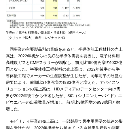
半導体／電子材料事業の売上高と営業利益（億円ベース）
［クリックで拡大］ 出所：レゾナックHD
同事業の主要製品別の業績をみると、半導体前工程材料の売上
高は、2022年初からの良好な半導体需要を要因に、電子材料用
高純度ガスとCMPスラリーが増収し、前期比190億円増の1002億
円となった。半導体後工程材料の売上高は、2022年後半から半
導体後工程でメーカーの生産調整が生じたが、同年前半の旺盛な
需要により、前期比31億円増の1883億円と増えた。デバイスソ
リューションの売上高は、HDメディアのデータセンター向け需
要が2022年後半から低迷したが、SiC（シリコンカーバイド）エ
ピウエハーの出荷数量が増加し、前期比8億円増の993億円と微
増した。
モビリティ事業の売上高は、一部製品で民生用需要の低迷の影
響を受けたが、2022年後半から起きている自動車生産数の回復