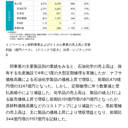
イノベーション材料事業およびケミカル事業の売上高と営業
利益（億円ベース）［クリックで拡大］ 出所：レゾナックH
D
同事業の主要製品別の業績をみると、石油化学の売上高は、保
有する生産施設で4年に1度の大型定期修理を実施したが、ナフサ
価格高騰による石油化学製品の価格上昇で増収し、前期比470億
円増の3247億円となった。しかし、定期修理に伴う数量減と受
払差縮小により減益した。化学品の売上高は、製品の値上げによ
る販売価格上昇で増収し前期比151億円増の871億円となったが、
原材料価格高騰などのコストアップにより減益だった。黒鉛電極
の売上高は、主に製品の価格上昇により増収増益となり、前期比
344億円増の1157億円を記録した。