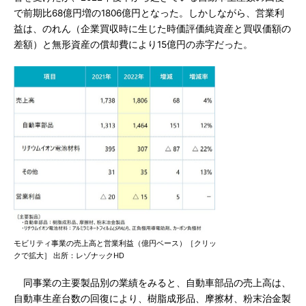
で前期比68億円増の1806億円となった。しかしながら、営業利
益は、のれん（企業買収時に生じた時価評価純資産と買収価額の
差額）と無形資産の償却費により15億円の赤字だった。
モビリティ事業の売上高と営業利益（億円ベース）［クリッ
クで拡大］ 出所：レゾナックHD
同事業の主要製品別の業績をみると、自動車部品の売上高は、
自動車生産台数の回復により、樹脂成形品、摩擦材、粉末治金製