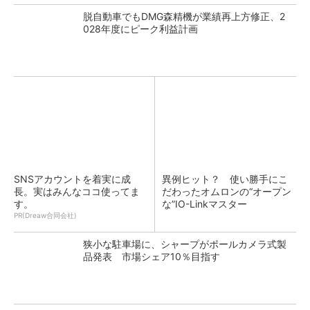
脱自動車でもDMG森精機が業績再上方修正、2
028年度にピーク利益計画
SNSアカウントを着実に成
異例ヒット？ 使い勝手にこ
長。実はみんなココ使ってま
だわったオムロンの“オープン
す。
な”IO-Linkマスター
PR(Dreaw合同会社)
狭小な駐車場に、シャープがポールカメラ式製
品発表 市場シェア10％目指す