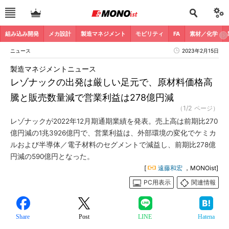
組み込み開発
メカ設計
製造マネジメント
モビリティ
FA
素材／化学
ニュース
2023年2月15日
製造マネジメントニュース
レゾナックの出発は厳しい足元で、原材料価格高
騰と販売数量減で営業利益は278億円減
（1/2 ページ）
レゾナックが2022年12月期通期業績を発表。売上高は前期比270
億円減の1兆3926億円で、営業利益は、外部環境の変化でケミカ
ルおよび半導体／電子材料のセグメントで減益し、前期比278億
円減の590億円となった。
[
遠藤和宏
，MONOist]
PC用表示
関連情報
Share
Post
LINE
Hatena