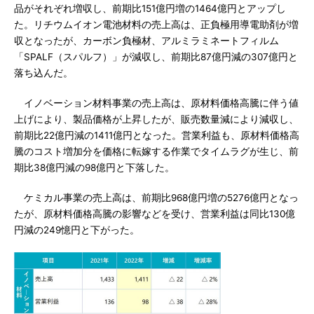
品がそれぞれ増収し、前期比151億円増の1464億円とアップし
た。リチウムイオン電池材料の売上高は、正負極用導電助剤が増
収となったが、カーボン負極材、アルミラミネートフィルム
「SPALF（スパルフ）」が減収し、前期比87億円減の307億円と
落ち込んだ。
イノベーション材料事業の売上高は、原材料価格高騰に伴う値
上げにより、製品価格が上昇したが、販売数量減により減収し、
前期比22億円減の1411億円となった。営業利益も、原材料価格高
騰のコスト増加分を価格に転嫁する作業でタイムラグが生じ、前
期比38億円減の98億円と下落した。
ケミカル事業の売上高は、前期比968億円増の5276億円となっ
たが、原材料価格高騰の影響などを受け、営業利益は同比130億
円減の249憶円と下がった。