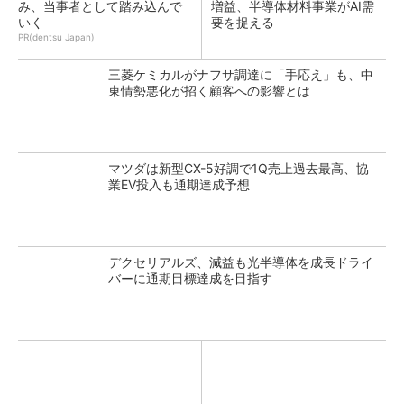
み、当事者として踏み込んで
増益、半導体材料事業がAI需
いく
要を捉える
PR(dentsu Japan)
三菱ケミカルがナフサ調達に「手応え」も、中
東情勢悪化が招く顧客への影響とは
マツダは新型CX-5好調で1Q売上過去最高、協
業EV投入も通期達成予想
デクセリアルズ、減益も光半導体を成長ドライ
バーに通期目標達成を目指す