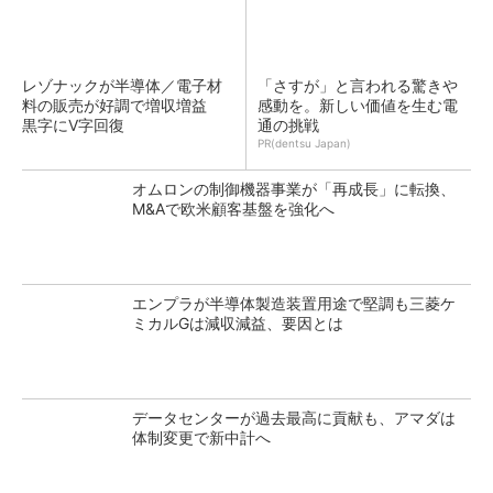
レゾナックが半導体／電子材
「さすが」と言われる驚きや
料の販売が好調で増収増益
感動を。新しい価値を生む電
黒字にV字回復
通の挑戦
PR(dentsu Japan)
オムロンの制御機器事業が「再成長」に転換、
M&Aで欧米顧客基盤を強化へ
エンプラが半導体製造装置用途で堅調も三菱ケ
ミカルGは減収減益、要因とは
データセンターが過去最高に貢献も、アマダは
体制変更で新中計へ