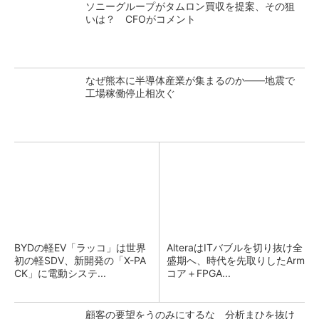
ソニーグループがタムロン買収を提案、その狙
いは？ CFOがコメント
なぜ熊本に半導体産業が集まるのか――地震で
工場稼働停止相次ぐ
BYDの軽EV「ラッコ」は世界
AlteraはITバブルを切り抜け全
初の軽SDV、新開発の「X-PA
盛期へ、時代を先取りしたArm
CK」に電動システ...
コア＋FPGA...
顧客の要望をうのみにするな 分析まひを抜け