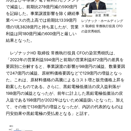
ルおよび半導体／電子材料のセグメント
で減益し、前期比278億円減の590億円
を記録した。事業譲渡影響を除く継続事
業ベースの売上高では前期比1339億円
レゾナック・ホールディング
ス 取締役 常務執行役員 CFO
増の1兆3828億円と持ち直したが、営業
の染宮秀樹氏
利益は同180億円減の600億円と厳しい
結果となった。
レゾナックHD 取締役 常務執行役員 CFOの染宮秀樹氏は、
「2022年の営業利益594億円と前期の営業利益872億円の差異を
要因別に分解すると、事業譲渡の影響が98億円の減益、数量要因
で247億円の減益、原材料価格要因などで129億円の増益となっ
た。これは、原材料価格の高騰によるコスト増と販売価格上昇を
勘案したものである。さらに、黒鉛電極低価法の戻入益剥落が
198億円の減益となったが、前年に計上した黒鉛電極低価法の戻
入益である198億円が2022年はないため減益扱いとなった。加え
て、その他で136億円の増益となったが、内訳の代表的なものは
円安効果や黒鉛電極の受払差となる」と話す。