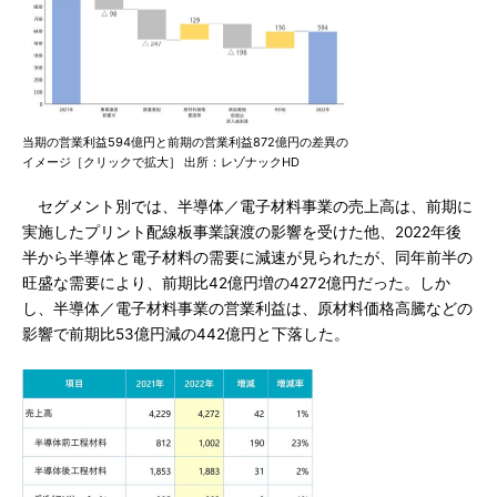
当期の営業利益594億円と前期の営業利益872億円の差異の
イメージ［クリックで拡大］ 出所：レゾナックHD
セグメント別では、半導体／電子材料事業の売上高は、前期に
実施したプリント配線板事業譲渡の影響を受けた他、2022年後
半から半導体と電子材料の需要に減速が見られたが、同年前半の
旺盛な需要により、前期比42億円増の4272億円だった。しか
し、半導体／電子材料事業の営業利益は、原材料価格高騰などの
影響で前期比53億円減の442億円と下落した。