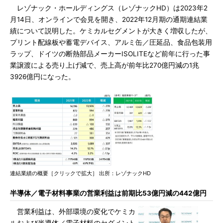
レゾナック・ホールディングス（レゾナックHD）は2023年2
月14日、オンラインで会見を開き、2022年12月期の通期連結業
績について説明した。ケミカルセグメントが大きく増収したが、
プリント配線板や蓄電デバイス、アルミ缶／圧延品、食品包装用
ラップ、ドイツの断熱部品メーカーISOLITEなど前年に行った事
業譲渡による売り上げ減で、売上高が前年比270億円減の1兆
3926億円になった。
連結業績の概要［クリックで拡大］ 出所：レゾナックHD
半導体／電子材料事業の営業利益は前期比53億円減の442億円
営業利益は、外部環境の変化でケミカ