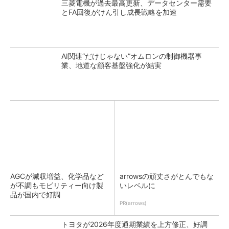
三菱電機が過去最高更新、データセンター需要
とFA回復がけん引し成長戦略を加速
AI関連“だけじゃない”オムロンの制御機器事
業、地道な顧客基盤強化が結実
AGCが減収増益、化学品など
arrowsの頑丈さがとんでもな
が不調もモビリティー向け製
いレベルに
品が国内で好調
PR(arrows)
トヨタが2026年度通期業績を上方修正、好調