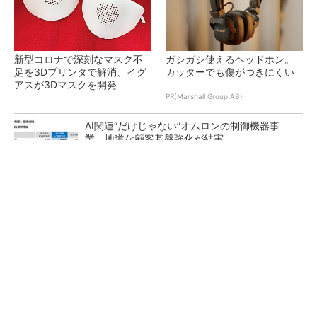
新型コロナで深刻なマスク不
ガシガシ使えるヘッドホン。
足を3Dプリンタで解消、イグ
カッターでも傷がつきにくい
アスが3Dマスクを開発
PR(Marshall Group AB)
AI関連“だけじゃない”オムロンの制御機器事
業、地道な顧客基盤強化が結実
【レベル14】生成AIを味方に、3D CADを使い
こなそう！
「取りあえずボルトで固定」は禁物 締結部設
計で押さえるべき基本