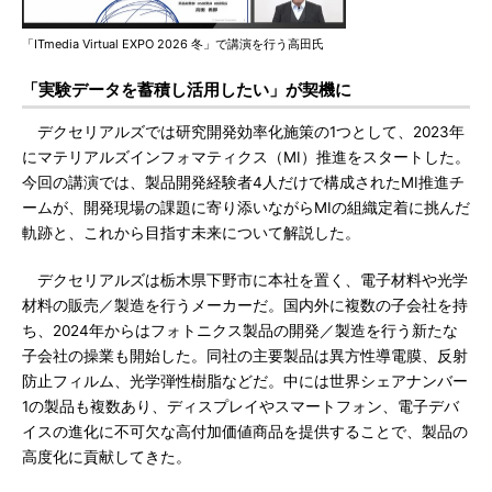
「ITmedia Virtual EXPO 2026 冬」で講演を行う高田氏
「実験データを蓄積し活用したい」が契機に
デクセリアルズでは研究開発効率化施策の1つとして、2023年
にマテリアルズインフォマティクス（MI）推進をスタートした。
今回の講演では、製品開発経験者4人だけで構成されたMI推進チ
ームが、開発現場の課題に寄り添いながらMIの組織定着に挑んだ
軌跡と、これから目指す未来について解説した。
デクセリアルズは栃木県下野市に本社を置く、電子材料や光学
材料の販売／製造を行うメーカーだ。国内外に複数の子会社を持
ち、2024年からはフォトニクス製品の開発／製造を行う新たな
子会社の操業も開始した。同社の主要製品は異方性導電膜、反射
防止フィルム、光学弾性樹脂などだ。中には世界シェアナンバー
1の製品も複数あり、ディスプレイやスマートフォン、電子デバ
イスの進化に不可欠な高付加価値商品を提供することで、製品の
高度化に貢献してきた。