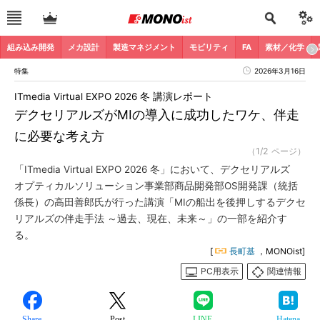
組み込み開発
メカ設計
製造マネジメント
モビリティ
FA
素材／化学
特集
2026年3月16日
ITmedia Virtual EXPO 2026 冬 講演レポート
デクセリアルズがMIの導入に成功したワケ、伴走
に必要な考え方
（1/2 ページ）
「ITmedia Virtual EXPO 2026 冬」において、デクセリアルズ
オプティカルソリューション事業部商品開発部OS開発課（統括
係長）の高田善郎氏が行った講演「MIの船出を後押しするデクセ
リアルズの伴走手法 ～過去、現在、未来～」の一部を紹介す
る。
[
長町基
，MONOist]
PC用表示
関連情報
Share
Post
LINE
Hatena