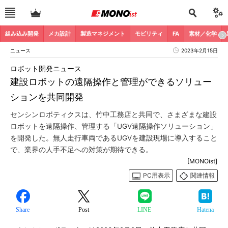
組み込み開発
メカ設計
製造マネジメント
モビリティ
FA
素材／化学
ニュース
2023年2月15日
ロボット開発ニュース
建設ロボットの遠隔操作と管理ができるソリュー
ションを共同開発
センシンロボティクスは、竹中工務店と共同で、さまざまな建設
ロボットを遠隔操作、管理する「UGV遠隔操作ソリューション」
を開発した。無人走行車両であるUGVを建設現場に導入すること
で、業界の人手不足への対策が期待できる。
[MONOist]
PC用表示
関連情報
Share
Post
LINE
Hatena