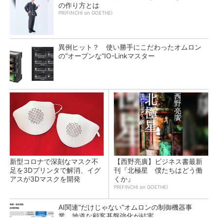
の作り方とは
PR(FINCHI on GOETHE)
異例ヒット？ 使い勝手にこだわったオムロン
の“オープンな”IO-Linkマスター
新型コロナで深刻なマスク不
【西野亮廣】ビジネス書最新
足を3Dプリンタで解消、イグ
刊『北極星 僕たちはどう働
アスが3Dマスクを開発
くか』
PR(FINCHI on GOETHE)
AI関連“だけじゃない”オムロンの制御機器事
業、地道な顧客基盤強化が結実