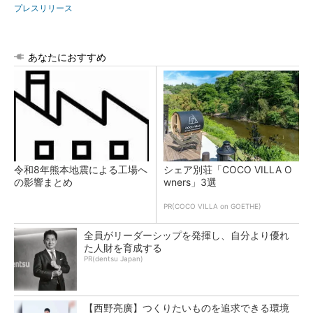
プレスリリース
あなたにおすすめ
令和8年熊本地震による工場へ
シェア別荘「COCO VILLA O
の影響まとめ
wners」3選
PR(COCO VILLA on GOETHE)
全員がリーダーシップを発揮し、自分より優れ
た人財を育成する
PR(dentsu Japan)
【西野亮廣】つくりたいものを追求できる環境