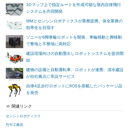
3Dマップ上で指定ルートを作成可能な屋内自律飛行
システムを共同開発
IBMとセンシンロボティクスが業務提携、保全業務の
効率化を目指す
ソニーが6脚車輪ロボットを開発、車輪移動と脚移動
で整地と不整地に両対応
建設現場向けの自動墨出しロボットシステムを提供開
始
建物の設備と自動運転車、ロボットが連携、清水建設
が自社拠点に常設サービス
自律4足歩行ロボットにROSを搭載したパッケージ品
を発売
関連リンク
センシンロボティクス
竹中工務店