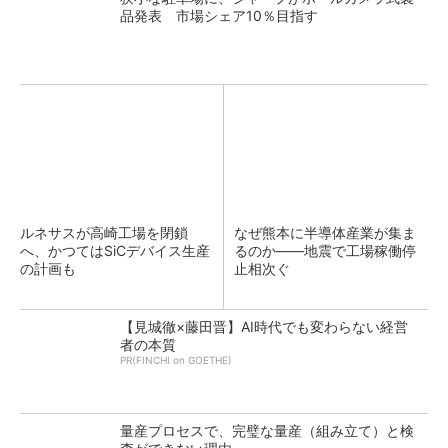
品発表 市場シェア10％目指す
ルネサスが高崎工場を閉鎖
なぜ熊本に半導体産業が集ま
へ、かつてはSiCデバイス生産
るのか――地震で工場稼働停
の計画も
止相次ぐ
【見城徹×藤田晋】AI時代でも変わらない経営
者の本質
PR(FINCHI on GOETHE)
量産プロセスで、完璧な量産（組み立て）と検