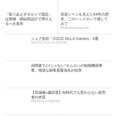
「取りあえずボルトで固定」
音楽シーンを支えた64年の歴
は禁物 締結部設計で押さえ
史、このヘッドホンで感じて
るべき基本
みて
PR(Marshall Group AB)
シェア別荘「COCO VILLA Owners」3選
PR(COCO VILLA on GOETHE)
AI関連“だけじゃない”オムロンの制御機器事
業、地道な顧客基盤強化が結実
【見城徹×藤田晋】AI時代でも変わらない経営
者の本質
PR(FINCHI on GOETHE)