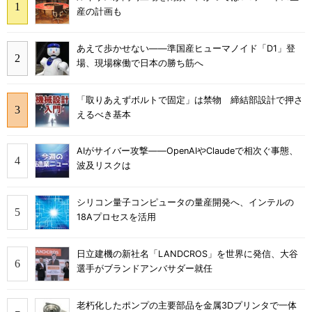
産の計画も
あえて歩かせない――準国産ヒューマノイド「D1」登
場、現場稼働で日本の勝ち筋へ
「取りあえずボルトで固定」は禁物 締結部設計で押さ
えるべき基本
AIがサイバー攻撃――OpenAIやClaudeで相次ぐ事態、
波及リスクは
シリコン量子コンピュータの量産開発へ、インテルの
18Aプロセスを活用
日立建機の新社名「LANDCROS」を世界に発信、大谷
選手がブランドアンバサダー就任
老朽化したポンプの主要部品を金属3Dプリンタで一体