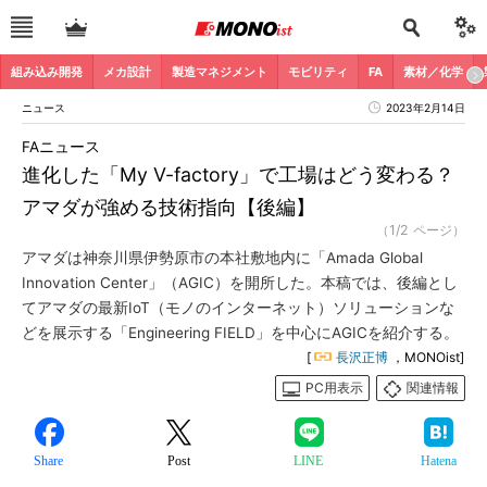
組み込み開発
メカ設計
製造マネジメント
モビリティ
FA
素材／化学
ニュース
2023年2月14日
FAニュース
進化した「My V-factory」で工場はどう変わる？
アマダが強める技術指向【後編】
（1/2 ページ）
アマダは神奈川県伊勢原市の本社敷地内に「Amada Global
Innovation Center」（AGIC）を開所した。本稿では、後編とし
てアマダの最新IoT（モノのインターネット）ソリューションな
どを展示する「Engineering FIELD」を中心にAGICを紹介する。
[
長沢正博
，MONOist]
PC用表示
関連情報
Share
Post
LINE
Hatena