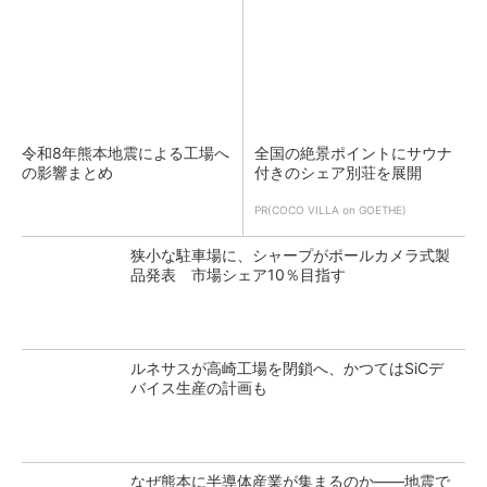
令和8年熊本地震による工場へ
全国の絶景ポイントにサウナ
の影響まとめ
付きのシェア別荘を展開
PR(COCO VILLA on GOETHE)
狭小な駐車場に、シャープがポールカメラ式製
品発表 市場シェア10％目指す
ルネサスが高崎工場を閉鎖へ、かつてはSiCデ
バイス生産の計画も
なぜ熊本に半導体産業が集まるのか――地震で