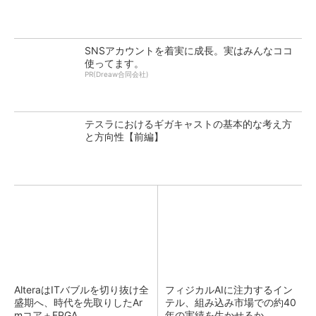
SNSアカウントを着実に成長。実はみんなココ
使ってます。
PR(Dreaw合同会社)
テスラにおけるギガキャストの基本的な考え方
と方向性【前編】
AlteraはITバブルを切り抜け全
フィジカルAIに注力するイン
盛期へ、時代を先取りしたAr
テル、組み込み市場での約40
mコア＋FPGA...
年の実績を生かせるか