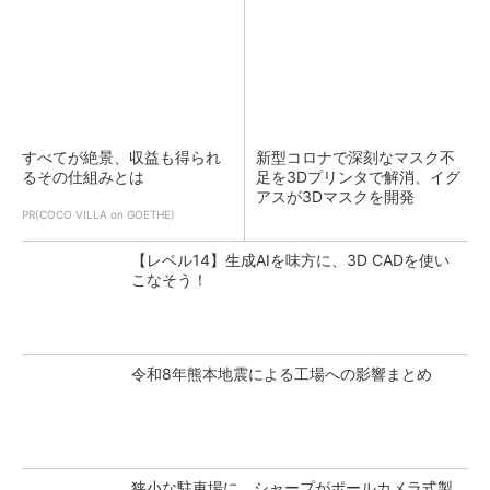
すべてが絶景、収益も得られ
新型コロナで深刻なマスク不
るその仕組みとは
足を3Dプリンタで解消、イグ
アスが3Dマスクを開発
PR(COCO VILLA on GOETHE)
【レベル14】生成AIを味方に、3D CADを使い
こなそう！
令和8年熊本地震による工場への影響まとめ
狭小な駐車場に、シャープがポールカメラ式製