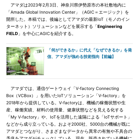
アマダは2023年2月3日、神奈川県伊勢原市の本社敷地内に
「Amada Global Innovation Center」（AGIC＝エージック）を
開所した。本稿では、後編としてアマダの最新IoT（モノのイン
ターネット）ソリューションなどを展示する「
Engineering
FIELD
」を中心にAGICを紹介する。
「何ができるか」に代え「なぜできるか」を発
信、アマダが強める技術指向【前編】
アマダでは、通信ゲートウェイ「V-factory Connecting
Box（VCBox）」を用いたIoTソリューション「V-factory」を
2018年から提供している。V-factoryは、機械の稼働状態や生
産、稼働実績、材料の使用量、健康状態などを見える化する
「My V-factory」や、IoTを活用した遠隔による「IoTサポート」
などから成り立っている。およそ2000社、5000台の機械が既に
アマダとつながり、さまざまなデータから異常の有無や不具合の
予兆をアマダがチェックしている。現在、販売されている機械に