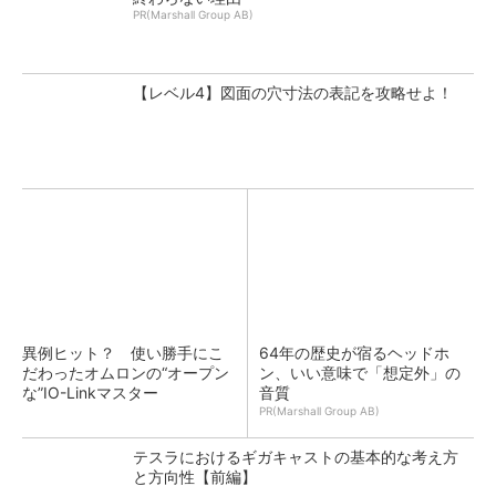
PR(Marshall Group AB)
【レベル4】図面の穴寸法の表記を攻略せよ！
異例ヒット？ 使い勝手にこ
64年の歴史が宿るヘッドホ
だわったオムロンの“オープン
ン、いい意味で「想定外」の
な”IO-Linkマスター
音質
PR(Marshall Group AB)
テスラにおけるギガキャストの基本的な考え方
と方向性【前編】