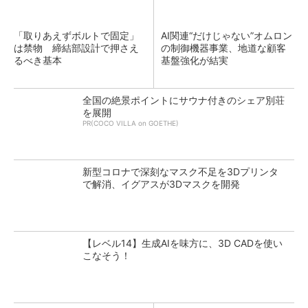
「取りあえずボルトで固定」
AI関連“だけじゃない”オムロン
は禁物 締結部設計で押さえ
の制御機器事業、地道な顧客
るべき基本
基盤強化が結実
全国の絶景ポイントにサウナ付きのシェア別荘
を展開
PR(COCO VILLA on GOETHE)
新型コロナで深刻なマスク不足を3Dプリンタ
で解消、イグアスが3Dマスクを開発
【レベル14】生成AIを味方に、3D CADを使い
こなそう！