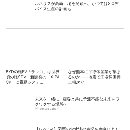
ルネサスが高崎工場を閉鎖へ、かつてはSiCデ
バイス生産の計画も
BYDの軽EV「ラッコ」は世界
なぜ熊本に半導体産業が集ま
初の軽SDV、新開発の「X-PA
るのか――地震で工場稼働停
CK」に電動システ...
止相次ぐ
未来を一緒に…顧客と共に予測不能な未来をワ
クワクする場所へ
PR(dentsu Japan)
【レベル4】図面の穴寸法の表記を攻略せよ！