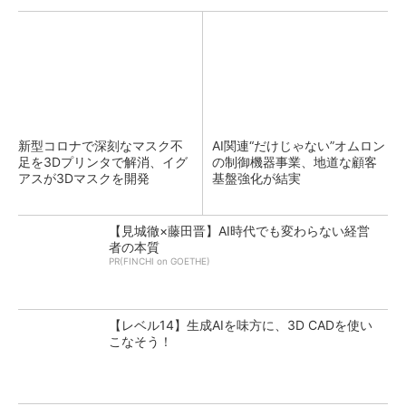
新型コロナで深刻なマスク不
AI関連“だけじゃない”オムロン
足を3Dプリンタで解消、イグ
の制御機器事業、地道な顧客
アスが3Dマスクを開発
基盤強化が結実
【見城徹×藤田晋】AI時代でも変わらない経営
者の本質
PR(FINCHI on GOETHE)
【レベル14】生成AIを味方に、3D CADを使い
こなそう！