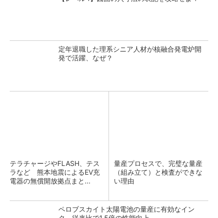
定年退職した理系シニア人材が核融合発電炉開
発で活躍、なぜ？
テラチャージやFLASH、テス
量産プロセスで、完璧な量産
ラなど 熊本地震によるEV充
（組み立て）と検査ができな
電器の無償開放拠点まと...
い理由
ペロブスカイト太陽電池の量産に有効なイン
ク、従来比で1.5倍の性能向上