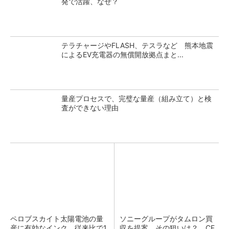
発で活躍、なぜ？
テラチャージやFLASH、テスラなど 熊本地震
によるEV充電器の無償開放拠点まと...
量産プロセスで、完璧な量産（組み立て）と検
査ができない理由
ペロブスカイト太陽電池の量
ソニーグループがタムロン買
産に有効なインク、従来比で1.
収を提案、その狙いは？ CF