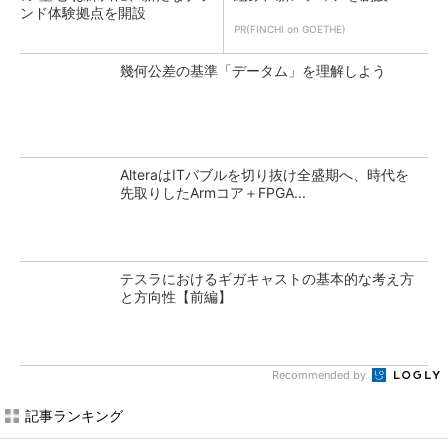
ンド体験拠点を開設
PR(FINCHI on GOETHE)
幾何公差の基準「データム」を理解しよう
AlteraはITバブルを切り抜け全盛期へ、時代を
先取りしたArmコア＋FPGA...
テスラにおけるギガキャストの基本的な考え方
と方向性【前編】
Recommended by
記事ランキング