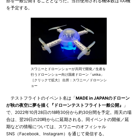
部を一般公開することとなった。当日使用される機体数は100機
を予定する。
スワニーとドローンショーが共同で開発／生産を
行うドローンショー向け国産ドローン「unika」
［クリックで拡大］ 出所：スワニー／ドローンシ
ョー
テストフライトのイベント名は「
MADE in JAPANのドローン
が秋の夜空に夢を描く『ドローンテストフライト一般公開』
」
で、2022年10月28日の18時30分から約30分間を予定。雨天の場
合は、翌29日の20時からに延期される。同イベントの開催／延
期などの情報については、スワニーのオフィシャル
SNS（Facebook、Instagram）を通じて発信する。