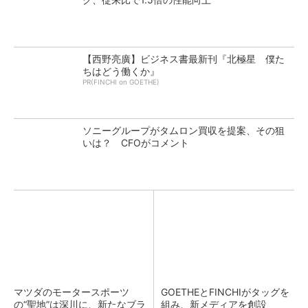
【西野亮廣】ビジネス書最新刊『北極星 僕た
ちはどう働くか』
PR(FINCHI on GOETHE)
ソニーグループがタムロン買収を提案、その狙
いは？ CFOがコメント
マツダのモータースポーツ
GOETHEとFINCHIがタッグを
の“聖地”は深川に、新たなブラ
組み、新メディアを創設