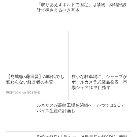
「取りあえずボルトで固定」は禁物 締結部設
計で押さえるべき基本
【見城徹×藤田晋】AI時代でも
狭小な駐車場に、シャープが
変わらない経営者の本質
ポールカメラ式製品発表 市
場シェア10％目指す
PR(FINCHI on GOETHE)
ルネサスが高崎工場を閉鎖へ、かつてはSiCデ
バイス生産の計画も
BYDの軽EV「ラッコ」は世界初の軽SDV、新開