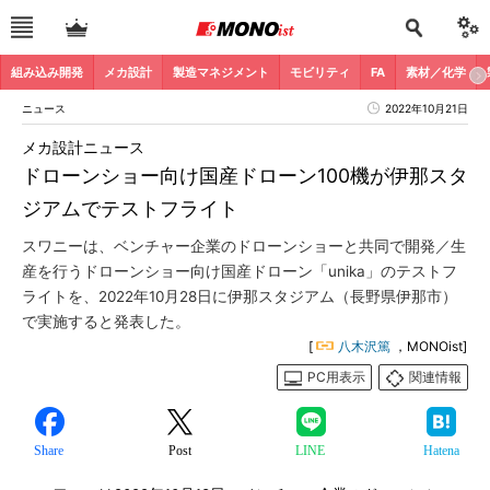
組み込み開発
メカ設計
製造マネジメント
モビリティ
FA
素材／化学
ニュース
2022年10月21日
メカ設計ニュース
ドローンショー向け国産ドローン100機が伊那スタ
ジアムでテストフライト
スワニーは、ベンチャー企業のドローンショーと共同で開発／生
産を行うドローンショー向け国産ドローン「unika」のテストフ
ライトを、2022年10月28日に伊那スタジアム（長野県伊那市）
で実施すると発表した。
[
八木沢篤
，MONOist]
PC用表示
関連情報
Share
Post
LINE
Hatena