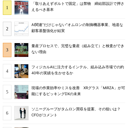
「取りあえずボルトで固定」は禁物 締結部設計で押さ
えるべき基本
AI関連“だけじゃない”オムロンの制御機器事業、地道な
顧客基盤強化が結実
量産プロセスで、完璧な量産（組み立て）と検査ができ
ない理由
フィジカルAIに注力するインテル、組み込み市場での約
40年の実績を生かせるか
現場の作業効率やミスを改善 XRグラス「MiRZA」が可
能にするピッキングDXの未来
ソニーグループがタムロン買収を提案、その狙いは？
CFOがコメント