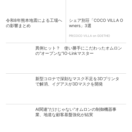
令和8年熊本地震による工場へ
シェア別荘「COCO VILLA O
の影響まとめ
wners」3選
PR(COCO VILLA on GOETHE)
異例ヒット？ 使い勝手にこだわったオムロン
の“オープンな”IO-Linkマスター
新型コロナで深刻なマスク不足を3Dプリンタ
で解消、イグアスが3Dマスクを開発
AI関連“だけじゃない”オムロンの制御機器事
業、地道な顧客基盤強化が結実