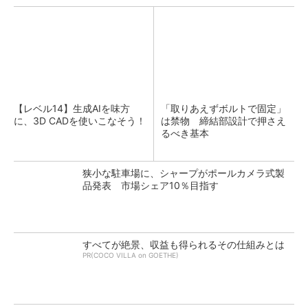
【レベル14】生成AIを味方
「取りあえずボルトで固定」
に、3D CADを使いこなそう！
は禁物 締結部設計で押さえ
るべき基本
狭小な駐車場に、シャープがポールカメラ式製
品発表 市場シェア10％目指す
すべてが絶景、収益も得られるその仕組みとは
PR(COCO VILLA on GOETHE)