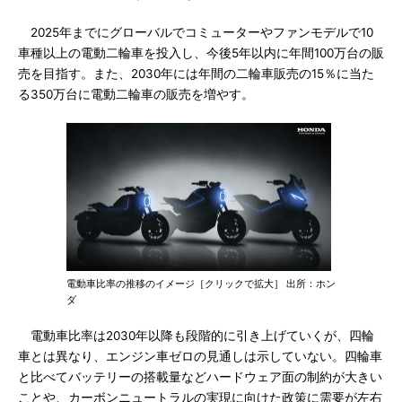
2025年までにグローバルでコミューターやファンモデルで10
車種以上の電動二輪車を投入し、今後5年以内に年間100万台の販
売を目指す。また、2030年には年間の二輪車販売の15％に当た
る350万台に電動二輪車の販売を増やす。
電動車比率の推移のイメージ［クリックで拡大］ 出所：ホン
ダ
電動車比率は2030年以降も段階的に引き上げていくが、四輪
車とは異なり、エンジン車ゼロの見通しは示していない。四輪車
と比べてバッテリーの搭載量などハードウェア面の制約が大きい
ことや、カーボンニュートラルの実現に向けた政策に需要が左右