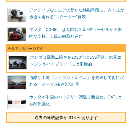
アクティブなシニアの新たな移動手段に、WHILLが
歩道を走れる“スクーター”発表
マツダ「CX-60」は大排気量直6ディーゼルが圧倒
的な支持、上級志向取り込む
ホンダは電動二輪車を2030年に350万台、水素エ
ンジンやハイブリッドには消極的
過酷な山道「ルビコントレイル」を走破して街に戻
れる、ジープがEV投入計画
ホンダが中国のバッテリー調達で新会社、CATLと
も関係強化
過去の連載記事が 315 件あります