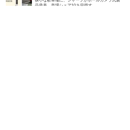
品発表 市場シェア10％目指す
ルネサスが高崎工場を閉鎖へ、かつてはSiCデ
バイス生産の計画も
なぜ熊本に半導体産業が集まるのか――地震で
工場稼働停止相次ぐ
あえて歩かせない――準国産
量産プロセスで、完璧な量産