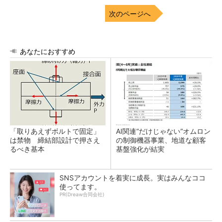
次のページへ
あなたにおすすめ
「取りあえずボルトで固定」
AI関連“だけじゃない”オムロン
は禁物 締結部設計で押さえ
の制御機器事業、地道な顧客
るべき基本
基盤強化が結実
SNSアカウントを着実に成長。実はみんなココ
使ってます。
PR(Dreaw合同会社)