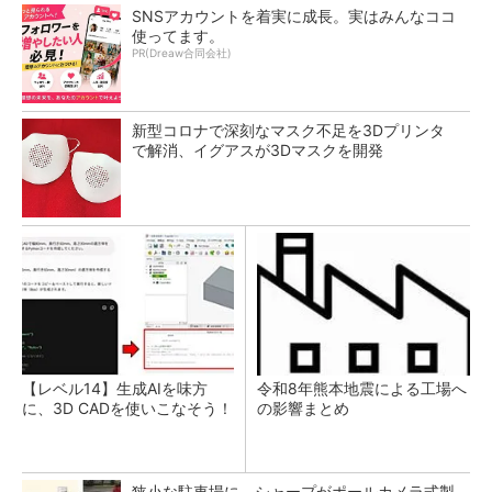
SNSアカウントを着実に成長。実はみんなココ
使ってます。
PR(Dreaw合同会社)
新型コロナで深刻なマスク不足を3Dプリンタ
で解消、イグアスが3Dマスクを開発
【レベル14】生成AIを味方
令和8年熊本地震による工場へ
に、3D CADを使いこなそう！
の影響まとめ
狭小な駐車場に、シャープがポールカメラ式製