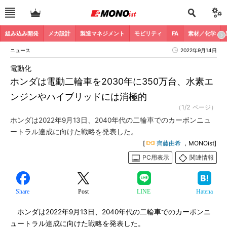
組み込み開発
メカ設計
製造マネジメント
モビリティ
FA
素材／化学
ニュース
2022年9月14日
電動化
ホンダは電動二輪車を2030年に350万台、水素エ
ンジンやハイブリッドには消極的
（1/2 ページ）
ホンダは2022年9月13日、2040年代の二輪車でのカーボンニュ
ートラル達成に向けた戦略を発表した。
[
齊藤由希
，MONOist]
PC用表示
関連情報
Share
Post
LINE
Hatena
ホンダは2022年9月13日、2040年代の二輪車でのカーボンニ
ュートラル達成に向けた戦略を発表した。