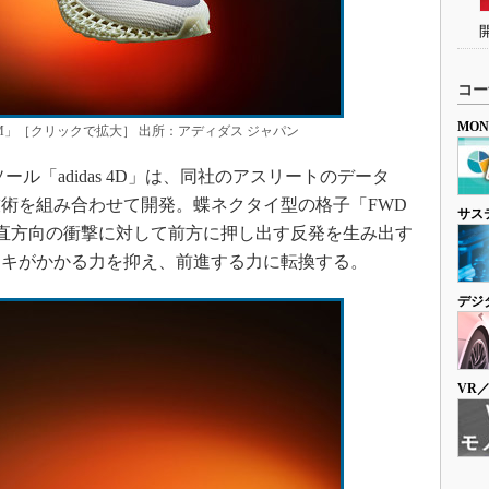
コー
MO
 M」［クリックで拡大］ 出所：アディダス ジャパン
ル「adidas 4D」は、同社のアスリートのデータ
Synthesis技術を組み合わせて開発。蝶ネクタイ型の格子「FWD
サス
垂直方向の衝撃に対して前方に押し出す反発を生み出す
ーキがかかる力を抑え、前進する力に転換する。
デジ
VR