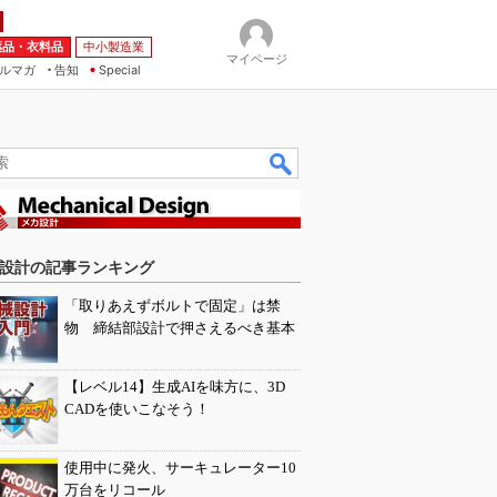
薬品・衣料品
中小製造業
マイページ
ルマガ
告知
Special
設計の記事ランキング
「取りあえずボルトで固定」は禁
物 締結部設計で押さえるべき基本
【レベル14】生成AIを味方に、3D
CADを使いこなそう！
使用中に発火、サーキュレーター10
万台をリコール