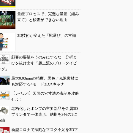
量産プロセスで、完璧な量産（組み
立て）と検査ができない理由
3D技術が変えた「靴選び」の常識
顧客の要望をうのみにするな 分析ま
ひを抜け出す「超上流のプロトタイピ
ング」
最大0.03mmの精度、黒色／光沢素材に
も対応する4モード3Dスキャナー
【レベル4】図面の穴寸法の表記を攻略
せよ！
老朽化したポンプの主要部品を金属3D
プリンタで一体造形、納期を3分の1に
短縮
新型コロナで深刻なマスク不足を3Dプ