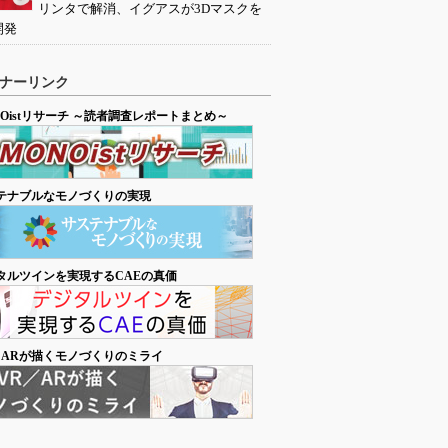
リンタで解消、イグアスが3Dマスクを
開発
ナーリンク
NOistリサーチ ～読者調査レポートまとめ～
テナブルなモノづくりの実現
タルツインを実現するCAEの真価
／ARが描くモノづくりのミライ