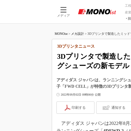
工
産
メディア
脱
つながる技術
AI×技術
MONOist
>
メカ設計
>
3Dプリンタで製造したミッドソ
つながる工場
AI×設備
つながるサービ
Physical
3Dプリンタニュース
3Dプリンタで製造し
グシューズの新モデル
アディダス ジャパンは、ランニングシュ
子「FWD CELL」が特徴の3Dプリンタ製
2022年09月02日 09時00分 公開
印刷する
通知する
アディダス ジャパンは2022年8
ランニングシューズ「
4DFWD 2
（