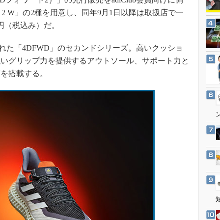
3Dプリンタ
産業オープンネット展
WD 2 W」の2種を用意し、同年9月1日以降は取扱店で一
デジタルツインとCAE
0円（税込み）だ。
S＆OP
売された「4DFWD」のセカンドシリーズ。高いクッショ
インダストリー4.0
強いグリップ力を提供するアウトソール、サポート力と
イノベーション
どを搭載する。
製造業ビッグデータ
メイドインジャパン
植物工場
知財マネジメント
海外生産
グローバル設計・開発
制御セキュリティ
新型コロナへの対応