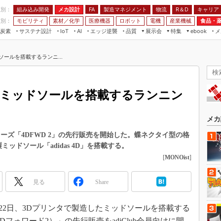
程別：
組み込み開発
メカ設計
製造マネジメント
物流
R＆D
キャリア
FA
業別：
モビリティ
素材／化学
医療機器
ロボット
電機
産業機械
食品・
炭素
サステナ設計
エッジ逆襲
品質
展示会
特集
メ
IoT
AI
ebook
伝承
組み込み開発
CEATEC
読者調査まとめ
編集後記
ールを搭載するランニ...
JIMTOF
保全
メカ設計
つながるクルマ
組込み/エッジ コンピューティング
ス
 AI
製造マネジメント
5G
展＆IoT/5Gソリューション展
VR／AR
FA
たミッドソールを搭載するランニン
IIFES
モビリティ
フィールドサービス
国際ロボット展
素材／化学
FPGA
メカ
ジャパンモビリティショー
組み込み画像技術
ーズ「4DFWD 2」の先行販売を開始した。蝶ネクタイ型の格
TECHNO-FRONTIER
ミッドソール「adidas 4D」を搭載する。
組み込みモデリング
人テク展
[
MONOist
]
Windows Embedded
スマート工場EXPO
車載ソフト開発
見る
Share
EdgeTech+
ISO26262
日本ものづくりワールド
月22日、3Dプリンタで製造したミッドソールを搭載する
無償設計ツール
AUTOMOTIVE WORLD
4Dフォワード2）」の先行販売をadiClub会員向けに開