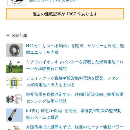
動センサーデバイスを発売
過去の連載記事が 1007 件あります
関連記事
NTNが「しゃべる軸受」を開発、センサーと発電／無
線ユニットを内蔵
リチウムイオンキャパシターを搭載した燃料電池ドロ
ーンが試験飛行に成功
ジェイテクトが直接ギ酸形燃料電池を開発、メタノー
ル燃料電池の出力を上回る
軸受荷重を直接測定する、鉄鋼圧延設備向け軸受荷重
センシング技術を開発
IoT向け省電力水位計を開発、豪雨災害対策の監視制
御システムに最適
介護作業での腰痛を予防、軽量のモーター駆動パワー