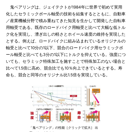
鬼ベアリングは、ジェイテクトが1984年に世界で初めて実用
化したセラミックボール軸受の技術を結集するとともに、自動車
／産業機械分野で積み重ねてきた知見を生かして開発した自転車
用軸受である。既存のロードバイク用軸受と比べて大幅な低トル
ク化を実現し、漕ぎ出しの軽さとホイール速度の維持を実現した
とする。例えば、ロードバイクに組み込まれているオリジナルの
軸受と比べて10分の1以下、競合のロードバイク用セラミックボ
ール軸受と比べても3分の1以下にトルクを抑えている。強度につ
いても、セラミック特殊加工を施すことで特殊加工のない場合と
比べて1.5倍に高め、競合比でも10％向上できているとする。寿
命も、競合と同等のオリジナル比1.5倍を実現している。
「鬼ベアリング」の性能［クリックで拡大］ 出