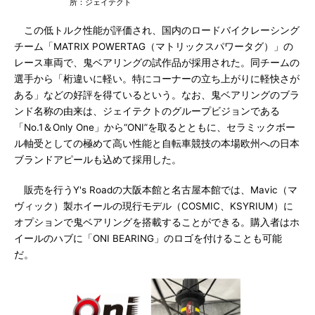
所：ジェイテクト
この低トルク性能が評価され、国内のロードバイクレーシング
チーム「MATRIX POWERTAG（マトリックスパワータグ）」の
レース車両で、鬼ベアリングの試作品が採用された。同チームの
選手から「桁違いに軽い。特にコーナーの立ち上がりに軽快さが
ある」などの好評を得ているという。なお、鬼ベアリングのブラ
ンド名称の由来は、ジェイテクトのグループビジョンである
「No.1＆Only One」から“ONI”を取るとともに、セラミックボー
ル軸受としての極めて高い性能と自転車競技の本場欧州への日本
ブランドアピールも込めて採用した。
販売を行うY's Roadの大阪本館と名古屋本館では、Mavic（マ
ヴィック）製ホイールの現行モデル（COSMIC、KSYRIUM）に
オプションで鬼ベアリングを搭載することができる。購入者はホ
イールのハブに「ONI BEARING」のロゴを付けることも可能
だ。