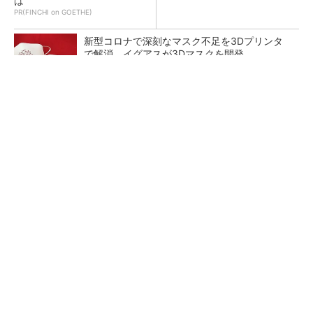
は
PR(FINCHI on GOETHE)
新型コロナで深刻なマスク不足を3Dプリンタ
で解消、イグアスが3Dマスクを開発
【レベル14】生成AIを味方に、3D CADを使い
こなそう！
狭小な駐車場に、シャープがポールカメラ式製
品発表 市場シェア10％目指す