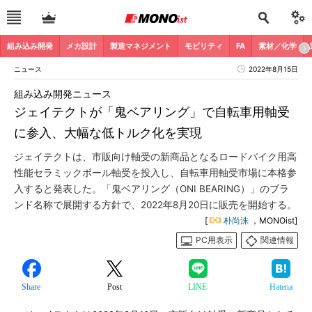
組み込み開発
メカ設計
製造マネジメント
モビリティ
FA
素材／化学
ニュース
2022年8月15日
組み込み開発ニュース
ジェイテクトが「鬼ベアリング」で自転車用軸受
に参入、大幅な低トルク化を実現
ジェイテクトは、市販向け軸受の新商品となるロードバイク用高
性能セラミックボール軸受を投入し、自転車用軸受市場に本格参
入すると発表した。「鬼ベアリング（ONI BEARING）」のブラ
ンド名称で展開する方針で、2022年8月20日に販売を開始する。
[
朴尚洙
，MONOist]
PC用表示
関連情報
Share
Post
LINE
Hatena