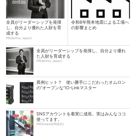
全員がリーダーシップを発揮
令和8年熊本地震による工場へ
し、自分より優れた人財を育
の影響まとめ
成する
PR(dentsu Japan)
全員がリーダーシップを発揮し、自分より優れ
た人財を育成する
PR(dentsu Japan)
異例ヒット？ 使い勝手にこだわったオムロン
の“オープンな”IO-Linkマスター
SNSアカウントを着実に成長。実はみんなココ
使ってます。
PR(Dreaw合同会社)