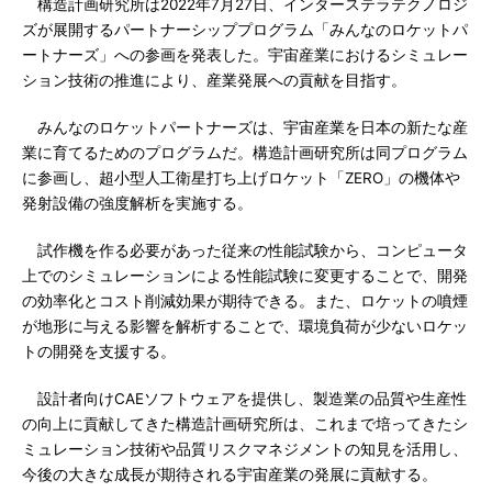
構造計画研究所は2022年7月27日、インターステラテクノロジ
ズが展開するパートナーシッププログラム「みんなのロケットパ
ートナーズ」への参画を発表した。宇宙産業におけるシミュレー
ション技術の推進により、産業発展への貢献を目指す。
みんなのロケットパートナーズは、宇宙産業を日本の新たな産
業に育てるためのプログラムだ。構造計画研究所は同プログラム
に参画し、超小型人工衛星打ち上げロケット「ZERO」の機体や
発射設備の強度解析を実施する。
試作機を作る必要があった従来の性能試験から、コンピュータ
上でのシミュレーションによる性能試験に変更することで、開発
の効率化とコスト削減効果が期待できる。また、ロケットの噴煙
が地形に与える影響を解析することで、環境負荷が少ないロケッ
トの開発を支援する。
設計者向けCAEソフトウェアを提供し、製造業の品質や生産性
の向上に貢献してきた構造計画研究所は、これまで培ってきたシ
ミュレーション技術や品質リスクマネジメントの知見を活用し、
今後の大きな成長が期待される宇宙産業の発展に貢献する。