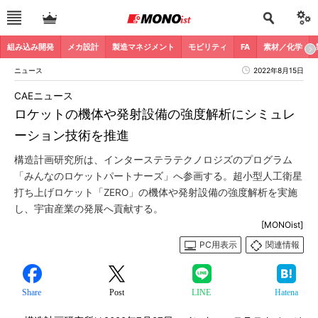
組み込み開発
メカ設計
製造マネジメント
モビリティ
FA
素材／化学
ニュース
2022年8月15日
CAEニュース
ロケットの機体や発射設備の強度解析にシミュレ
ーション技術を推進
構造計画研究所は、インターステラテクノロジズのプログラム
「みんなのロケットパートナーズ」へ参画する。超小型人工衛星
打ち上げロケット「ZERO」の機体や発射設備の強度解析を実施
し、宇宙産業の発展へ貢献する。
[MONOist]
PC用表示
関連情報
Share
Post
LINE
Hatena