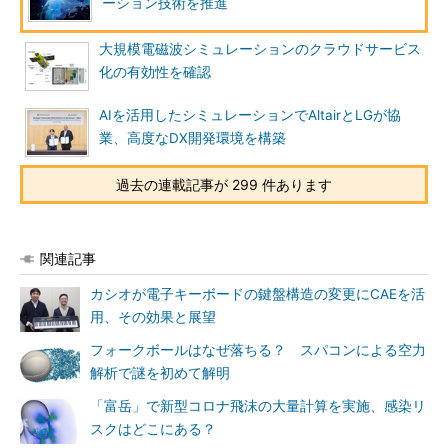
ーション技術を推進
大規模電磁波シミュレーションのクラウドサービス
化の有効性を確認
AIを活用したシミュレーションでAltairとLGが協
業、高度なDX開発環境を構築
過去の連載記事が 299 件あります
関連記事
カシオが電子キーボードの鍵盤構造の変更にCAEを活
用、その効果と展望
フォークボールはなぜ落ちる？ スパコンによる空力
解析で謎を初めて解明
「富岳」で新型コロナ飛沫の大量計算を実施、感染リ
スクはどこにある？