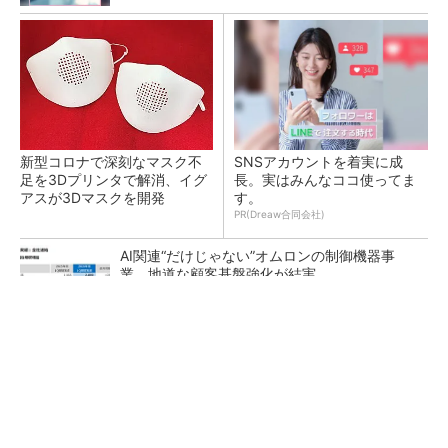
新型コロナで深刻なマスク不
SNSアカウントを着実に成
足を3Dプリンタで解消、イグ
長。実はみんなココ使ってま
アスが3Dマスクを開発
す。
PR(Dreaw合同会社)
AI関連“だけじゃない”オムロンの制御機器事
業、地道な顧客基盤強化が結実
【レベル14】生成AIを味方に、3D CADを使い
こなそう！