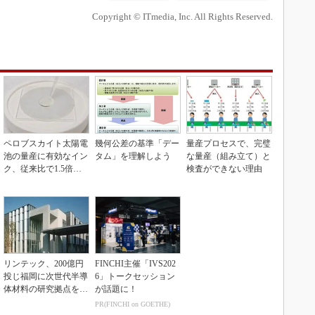
Copyright © ITmedia, Inc. All Rights Reserved.
ペロブスカイト太陽電
幾何公差の基準「デー
量産プロセスで、完璧
池の量産に有効なイン
タム」を理解しよう
な量産（組み立て）と
ク、従来比で1.5倍の
検査ができない理由
性能向上
リンテック、200億円
FINCHI主催「IVS202
投じ福岡に次世代半導
6」トークセッション
体材料の研究拠点を開
が話題に！
設
PR(FINCHI on GOETHE)