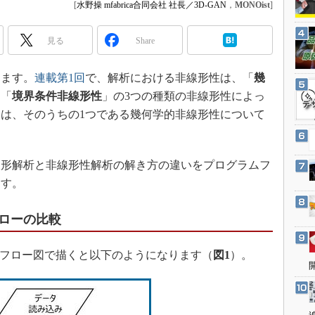
3Dプリンタ
[
水野操 mfabrica合同会社 社長／3D-GAN
，
MONOist
]
産業オープンネット展
デジタルツインとCAE
見る
Share
S＆OP
インダストリー4.0
きます。
連載第1回
で、解析における非線形性は、「
幾
イノベーション
」「
境界条件非線形性
」の3つの種類の非線形性によっ
は、そのうちの1つである幾何学的非線形性について
製造業ビッグデータ
メイドインジャパン
植物工場
線形解析と非線形性解析の解き方の違いをプログラムフ
知財マネジメント
ます。
海外生産
ローの比較
グローバル設計・開発
制御セキュリティ
をフロー図で描くと以下のようになります（
図1
）。
新型コロナへの対応