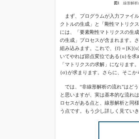
図1
線形解析の
まず、プログラムが入力ファイル
クトルの生成」と「剛性マトリク
には、「要素剛性マトリクスの生
の生成」プロセスが含まれます。
組み込みます。これで、{f}＝[K]{
いてやれば節点変位である{u}を
「マトリクスの求解」になります。変
{σ}が求まります。さらに、そこ
では、“非線形解析の流れ”はど
と思いますが、実は基本的な流れ
ロセスがある点と、線形解析と同様
う点です。もう少し詳しく見てい