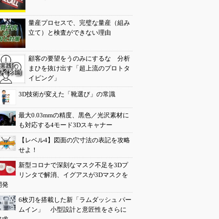
量産プロセスで、完璧な量産（組み
立て）と検査ができない理由
顧客の要望をうのみにするな 分析
まひを抜け出す「超上流のプロトタ
イピング」
3D技術が変えた「靴選び」の常識
最大0.03mmの精度、黒色／光沢素材に
も対応する4モード3Dスキャナー
【レベル4】図面の穴寸法の表記を攻略
せよ！
新型コロナで深刻なマスク不足を3Dプ
リンタで解消、イグアスが3Dマスクを
開発
6枚刃を搭載した新「ラムダッシュ パー
ムイン」 小型設計と意匠性をさらに