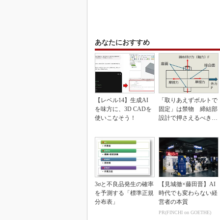
あなたにおすすめ
【レベル14】生成AI
「取りあえずボルトで
を味方に、3D CADを
固定」は禁物 締結部
使いこなそう！
設計で押さえるべき基
本
3σと不良品発生の確率
【見城徹×藤田晋】AI
を予測する「標準正規
時代でも変わらない経
分布表」
営者の本質
PR(FINCHI on GOETHE)