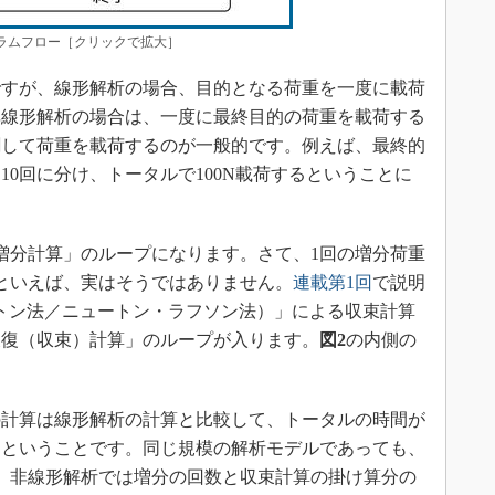
ムフロー［クリックで拡大］
すが、線形解析の場合、目的となる荷重を一度に載荷
非線形解析の場合は、一度に最終目的の荷重を載荷する
割して荷重を載荷するのが一般的です。例えば、最終的
つ10回に分け、トータルで100N載荷するということに
増分計算」のループになります。さて、1回の増分荷重
といえば、実はそうではありません。
連載第1回
で説明
トン法／ニュートン・ラフソン法）」による収束計算
反復（収束）計算」のループが入ります。
図2
の内側の
計算は線形解析の計算と比較して、トータルの時間が
るということです。同じ規模の解析モデルであっても、
、非線形解析では増分の回数と収束計算の掛け算分の