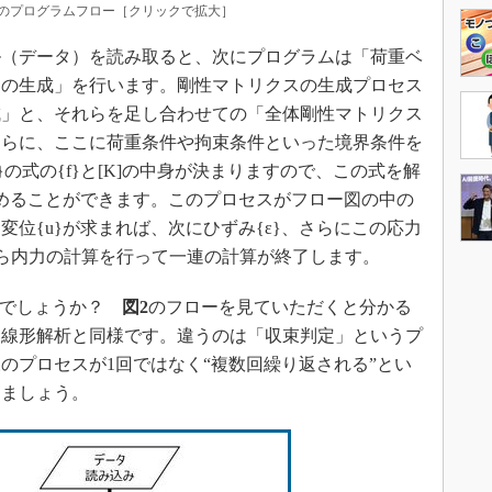
プログラムフロー［クリックで拡大］
（データ）を読み取ると、次にプログラムは「荷重ベ
スの生成」を行います。剛性マトリクスの生成プロセス
成」と、それらを足し合わせての「全体剛性マトリクス
さらに、ここに荷重条件や拘束条件といった境界条件を
u}の式の{f}と[K]の中身が決まりますので、この式を解
求めることができます。このプロセスがフロー図の中の
位{u}が求まれば、次にひずみ{ε}、さらにこの応力
から内力の計算を行って一連の計算が終了します。
うでしょうか？
図2
のフローを見ていただくと分かる
は線形解析と同様です。違うのは「収束判定」というプ
のプロセスが1回ではなく“複数回繰り返される”とい
きましょう。