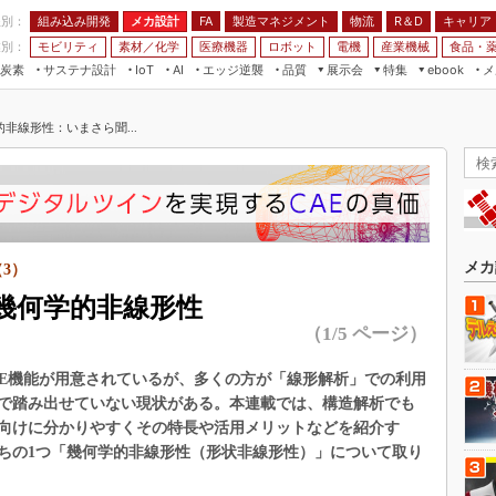
程別：
組み込み開発
メカ設計
製造マネジメント
物流
R＆D
キャリア
FA
業別：
モビリティ
素材／化学
医療機器
ロボット
電機
産業機械
食品・
炭素
サステナ設計
エッジ逆襲
品質
展示会
特集
メ
IoT
AI
ebook
伝承
組み込み開発
CEATEC
読者調査まとめ
編集後記
非線形性：いまさら聞...
JIMTOF
保全
メカ設計
つながるクルマ
組込み/エッジ コンピューティング
ス
 AI
製造マネジメント
5G
展＆IoT/5Gソリューション展
VR／AR
FA
IIFES
モビリティ
フィールドサービス
国際ロボット展
素材／化学
FPGA
メカ
3）
ジャパンモビリティショー
組み込み画像技術
幾何学的非線形性
TECHNO-FRONTIER
（1/5 ページ）
組み込みモデリング
人テク展
Windows Embedded
CAE機能が用意されているが、多くの方が「線形解析」での利用
スマート工場EXPO
車載ソフト開発
で踏み出せていない現状がある。本連載では、構造解析でも
EdgeTech+
向けに分かりやすくその特長や活用メリットなどを紹介す
ISO26262
日本ものづくりワールド
うちの1つ「幾何学的非線形性（形状非線形性）」について取り
無償設計ツール
AUTOMOTIVE WORLD