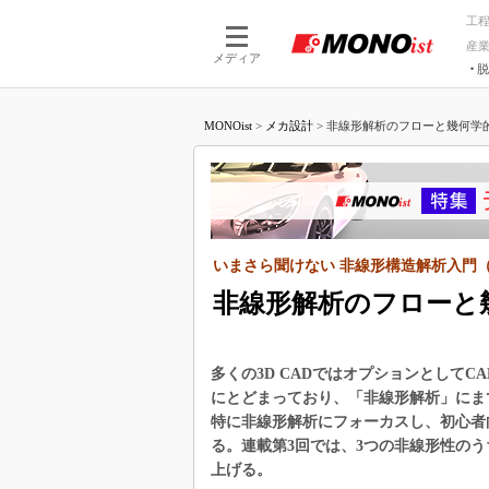
工
産
メディア
脱
つながる技術
AI×技術
MONOist
>
メカ設計
>
非線形解析のフローと幾何学的
つながる工場
AI×設備
つながるサービ
Physical
いまさら聞けない 非線形構造解析入門（
非線形解析のフローと
多くの3D CADではオプションとして
にとどまっており、「非線形解析」にま
特に非線形解析にフォーカスし、初心者
る。連載第3回では、3つの非線形性の
上げる。