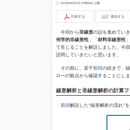
2022年08月01日 07時00分 公開
印刷する
通知する
今回から
非線形
の話を進めてい
何学的非線形性
」「
材料非線形性
て生じることを解説しました。今回
説明していきたいと思います。
その前に、若干
前回
の続きで、
ローの観点から確認することにし
線形解析と非線形解析の計算フ
前回
解説した“線形解析の流れ”