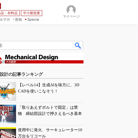
薬品・衣料品
中小製造業
マイページ
ルマガ
告知
Special
設計の記事ランキング
【レベル14】生成AIを味方に、3D
CADを使いこなそう！
「取りあえずボルトで固定」は禁
物 締結部設計で押さえるべき基本
使用中に発火、サーキュレーター10
万台をリコール