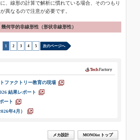
特に、線形の計算で解析に慣れている場合、そのつもり
間が異なるので注意が必要です。
幾何学的非線形性（形状非線形性）
1
|
2
|
3
|
4
|
5
次のページへ
トファクトリー教育の現場
026 結果レポート
レポート
026年4月）
メカ設計
MONOist トップ