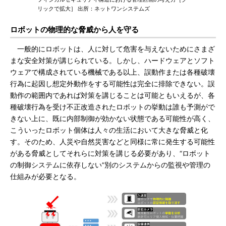
リックで拡大］ 出所：ネットワンシステムズ
ロボットの物理的な脅威から人を守る
一般的にロボットは、人に対して危害を与えないためにさまざ
まな安全対策が講じられている。しかし、ハードウェアとソフト
ウェアで構成されている機械である以上、誤動作または各種破壊
行為に起因し想定外動作をする可能性は完全に排除できない。誤
動作の範囲内であれば対策を講じることは可能ともいえるが、各
種破壊行為を受け不正改造されたロボットの挙動は誰も予測がで
きない上に、既に内部制御が効かない状態である可能性が高く、
こういったロボット個体は人々の生活において大きな脅威と化
す。そのため、人災や自然災害などと同様に常に発生する可能性
がある脅威としてそれらに対策を講じる必要があり、“ロボット
の制御システムに依存しない”別のシステムからの監視や管理の
仕組みが必要となる。