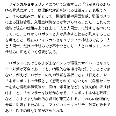
フィジカルセキュリティ
について定義すると「想定されるあら
ゆる脅威に対して、物理的な対策を講じる仕組み」と表現でき
る。その仕組みの一部として、機械警備や周囲警戒、監視カメラ
による証跡管理、入退室制御などが挙げられる。ただ、これらの
機能は現在の仕組み上では主に「人と人同士」に対するものにな
っている。これからロボットと人が共存する社会が到来すること
を考えると、現在のフィジカルセキュリティの枠組みである「人
と人同士」だけの仕組みでは不十分となり「人とロボット」への
仕組みに変えていく必要がある。
ロボットにおけるさまざまなインフラ環境のサイバーセキュリ
ティ対策が万全であっても、物理的な破壊行為は防ぐことはでき
ない。例えば「ロボットの制御装置を基板ごとすり替える」や
「本来ロボットの仕様として想定されていないもの（各種センサ
ーを含む情報集積装置や、異物、爆発物など）を強制的に取り付
けること」「センサーを誤動作させる」「ロボット本体を破壊」
など、さまざまな物理的な脅威が想定される。これらの物理的な
脅威に対処するためには、フィジカルセキュリティ対策が必要で
あり、以下の様な対策が求められる。