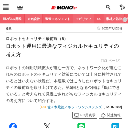
組み込み開発
メカ設計
製造マネジメント
モビリティ
FA
素材／化学
連載
2022年7月25日
ロボットセキュリティ最前線（5）
ロボット運用に最適なフィジカルセキュリティの
考え方
（1/3 ページ）
ロボットの利用領域拡大が進む一方で、ネットワーク化が進むこ
れらのロボットのセキュリティ対策については十分に検討されて
いるとはいえない状況だ。本連載ではこうしたロボットセキュリ
ティの最前線を取り上げてきた。第5回となる今回は「既にでき
ている」と考えられて見過ごされがちなフィジカルセキュリティ
の考え方について紹介する。
[
佐々木藏徳／ネットワンシステムズ
，MONOist]
PC用表示
関連情報