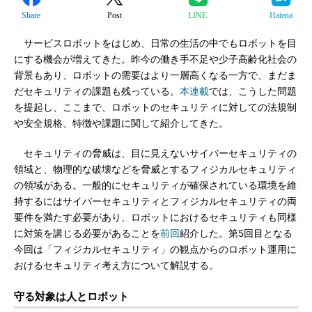
Share
Post
LINE
Hatena
サービスロボットをはじめ、日常の生活の中でもロボットを目
にする機会が増えてきた。昨今の働き手不足や少子高齢化社会の
背景もあり、ロボットの需要はより一層高くなる一方で、まだま
だセキュリティの課題も残っている。
本連載
では、こうした問題
を提起し、ここまで、ロボットのセキュリティに対しての法規制
や安全規格、特徴や課題に関して紹介してきた。
セキュリティの脅威は、目に見えないサイバーセキュリティの
領域と、物理的な破壊などを脅威とするフィジカルセキュリティ
の領域がある。一般的にセキュリティが確保されている環境を維
持するにはサイバーセキュリティとフィジカルセキュリティの両
要件を満たす必要があり、ロボットにおけるセキュリティも同様
に対策を講じる必要があることを
前回
紹介した。第5回目となる
今回は「フィジカルセキュリティ」の観点からのロボット運用に
おけるセキュリティ考え方について解説する。
守る対象は人とロボット