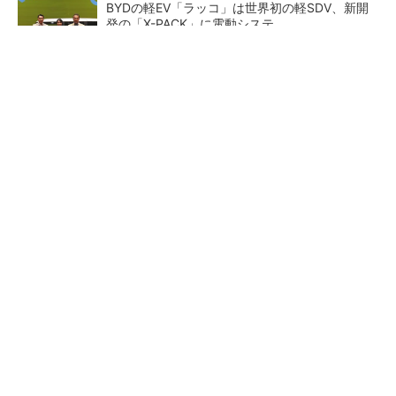
BYDの軽EV「ラッコ」は世界初の軽SDV、新開
発の「X-PACK」に電動システ...
ペロブスカイト太陽電池の量産に有効なイン
ク、従来比で1.5倍の性能向上
【レベル14】生成AIを味方に、3D CADを使い
こなそう！