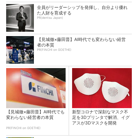
全員がリーダーシップを発揮し、自分より優れ
た人財を育成する
PR(dentsu Japan)
【見城徹×藤田晋】AI時代でも変わらない経営
者の本質
PR(FINCHI on GOETHE)
【見城徹×藤田晋】AI時代でも
新型コロナで深刻なマスク不
変わらない経営者の本質
足を3Dプリンタで解消、イグ
アスが3Dマスクを開発
PR(FINCHI on GOETHE)