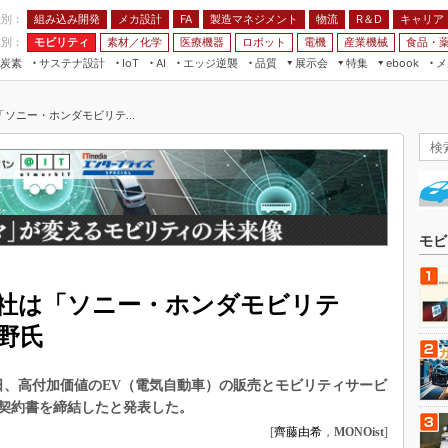
程別：
組み込み開発
メカ設計
製造マネジメント
物流
R＆D
キャリア
FA
業別：
モビリティ
素材／化学
医療機器
ロボット
電機
産業機械
食品・
炭素
サステナ設計
エッジ逆襲
品質
展示会
特集
メ
IoT
AI
ebook
伝承
組み込み開発
CEATEC
読者調査まとめ
編集後記
ソニー・ホンダモビリテ...
JIMTOF
保全
メカ設計
つながるクルマ
組込み/エッジ コンピューティング
ス
 AI
製造マネジメント
5G
展＆IoT/5Gソリューション展
VR／AR
FA
IIFES
モビリティ
フィールドサービス
国際ロボット展
素材／化学
FPGA
モビ
ジャパンモビリティショー
組み込み画像技術
TECHNO-FRONTIER
社は「ソニー・ホンダモビリテ
組み込みモデリング
人テク展
野氏
Windows Embedded
スマート工場EXPO
車載ソフト開発
EdgeTech+
16日、高付加価値のEV（電気自動車）の販売とモビリティサービ
ISO26262
日本ものづくりワールド
契約書を締結したと発表した。
無償設計ツール
[
齊藤由希
，
MONOist
]
AUTOMOTIVE WORLD