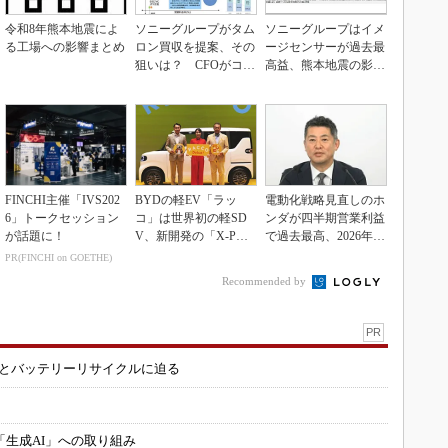
令和8年熊本地震によ
ソニーグループがタム
ソニーグループはイメ
る工場への影響まとめ
ロン買収を提案、その
ージセンサーが過去最
狙いは？ CFOがコメ
高益、熊本地震の影響
ント
も限定的
FINCHI主催「IVS202
BYDの軽EV「ラッ
電動化戦略見直しのホ
6」トークセッション
コ」は世界初の軽SD
ンダが四半期営業利益
が話題に！
V、新開発の「X-PAC
で過去最高、2026年度
K」に電動システ...
業績も上方修正
PR(FINCHI on GOETHE)
Recommended by
PR
造とバッテリーリサイクルに迫る
「生成AI」への取り組み