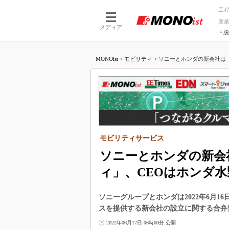
工
産
メディア
脱
つながる技術
AI×技術
MONOist
>
モビリティ
>
ソニーとホンダの新会社は「
つながる工場
AI×設備
つながるサービ
Physical
モビリティサービス
ソニーとホンダの新会
ィ」、CEOはホンダ水
ソニーグループとホンダは2022年6月
スを提供する新会社の設立に関する合弁
2022年06月17日 06時00分 公開