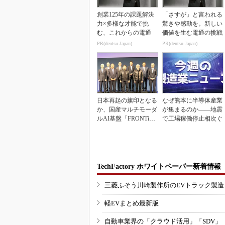
創業125年の課題解決
「さすが」と言われる
力×多様な才能で挑
驚きや感動を。新しい
む、これからの電通
価値を生む電通の挑戦
PR(dentsu Japan)
PR(dentsu Japan)
日本再起の旗印となる
なぜ熊本に半導体産業
か、国産マルチモーダ
が集まるのか――地震
ルAI基盤「FRONTi
で工場稼働停止相次ぐ
a」が始動
TechFactory ホワイトペーパー新着情報
三菱ふそう川崎製作所のEVトラック製
軽EVまとめ最新版
自動車業界の「クラウド活用」「SDV」