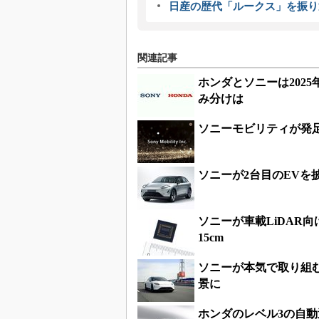
日産の歴代「ルークス」を振り
関連記事
ホンダとソニーは202
み分けは
ソニーモビリティが発
ソニーが2台目のEVを
ソニーが車載LiDAR向
15cm
ソニーが本気で取り組
景に
ホンダのレベル3の自動