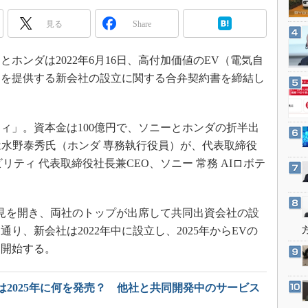
3Dプリンタ
産業オープンネット展
見る
Share
デジタルツインとCAE
S＆OP
ンダは2022年6月16日、高付加価値のEV（電気自
インダストリー4.0
スを提供する新会社の設立に関する合弁契約書を締結し
イノベーション
製造業ビッグデータ
」。資本金は100億円で、ソニーとホンダの折半出
メイドインジャパン
は水野泰秀氏（ホンダ 専務執行役員）が、代表取締役
植物工場
リティ 代表取締役社長兼CEO、ソニー 常務 AIロボテ
知財マネジメント
海外生産
会見を開き、両社のトップが出席して共同出資会社の設
グローバル設計・開発
り、新会社は2022年中に設立し、2025年からEVの
制御セキュリティ
を開始する。
新型コロナへの対応
は2025年に何を発売？ 他社と共同開発中のサービス