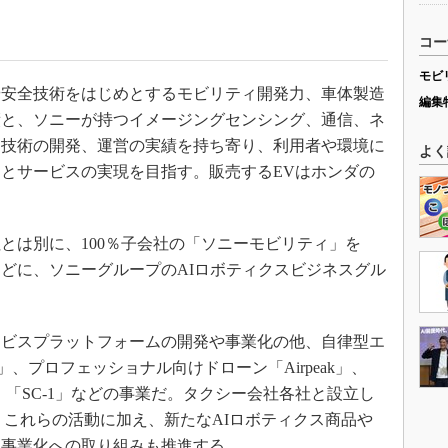
コー
モビ
安全技術をはじめとするモビリティ開発力、車体製造
編集
績と、ソニーが持つイメージングセンシング、通信、ネ
ト技術の開発、運営の実績を持ち寄り、利用者や環境に
よく
とサービスの実現を目指す。販売するEVはホンダの
は別に、100％子会社の「ソニーモビリティ」を
をめどに、ソニーグループのAIロボティクスビジネスグル
ビスプラットフォームの開発や事業化の他、自律型エ
」、プロフェッショナル向けドローン「Airpeak」、
ルカート）「SC-1」などの事業だ。タクシー会社各社と設立し
る。これらの活動に加え、新たなAIロボティクス商品や
、事業化への取り組みも推進する。