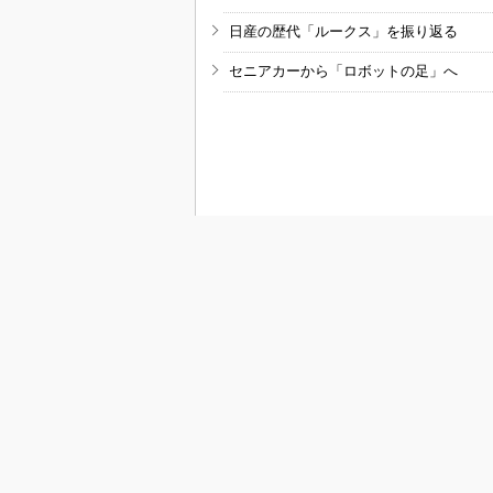
日産の歴代「ルークス」を振り返る
セニアカーから「ロボットの足」へ
RSSフィード
M
MONOist
組み込み開発