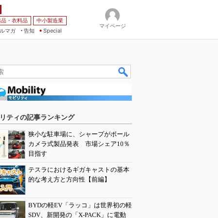
薬品・衣料品
中小製造業
マイページ
ルマガ
告知
Special
リティの記事ランキング
狭小な駐車場に、シャープがポール
カメラ式製品発表 市場シェア10％
目指す
テスラにおけるギガキャストの基本
的な考え方と方向性【前編】
BYDの軽EV「ラッコ」は世界初の軽
SDV、新開発の「X-PACK」に電動