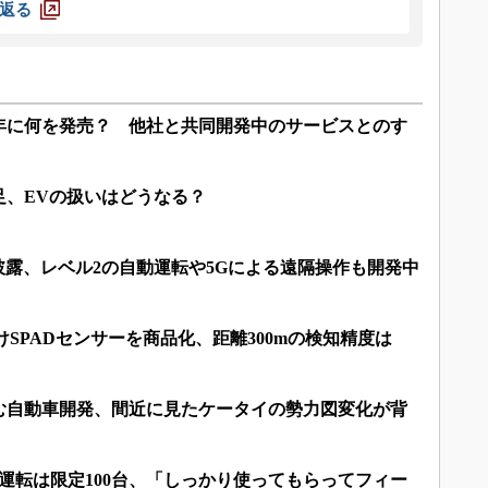
返る
5年に何を発売？ 他社と共同開発中のサービスとのす
足、EVの扱いはどうなる？
披露、レベル2の自動運転や5Gによる遠隔操作も開発中
けSPADセンサーを商品化、距離300mの検知精度は
む自動車開発、間近に見たケータイの勢力図変化が背
運転は限定100台、「しっかり使ってもらってフィー