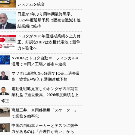
システムを統合
日産が2年ぶり四半期最終黒字、
2026年度通期予想は販売台数減も連
結業績は維持
トヨタが2026年度通期業績を上方修
正、好調なHEVは次世代電池で競争
力を強化へ
NVIDIAとトヨタ自動車、フィジカルAI
活用で車両／工場／都市を連携
マツダは新型CX-5好調で1Q売上過去最
高、協業EV投入も通期達成予想
電動化戦略見直しのホンダが四半期営
業利益で過去最高、2026年度業績も上
方修正
商船三井、車両移動用「スケーター」
で業務を効率化
中国の自動車メーカーとテスラに競争
力があるのは「合理性が高い」から