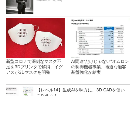
PR(dentsu Japan)
新型コロナで深刻なマスク不
AI関連“だけじゃない”オムロン
足を3Dプリンタで解消、イグ
の制御機器事業、地道な顧客
アスが3Dマスクを開発
基盤強化が結実
【レベル14】生成AIを味方に、3D CADを使い
こなそう！
シェア別荘「COCO VILLA Owners」3選
PR(COCO VILLA on GOETHE)