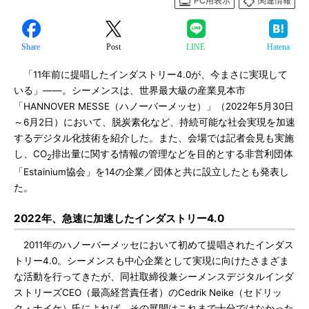
PC用表示
関連情報
Share
Post
LINE
Hatena
「11年前に提唱したインダストリー4.0が、今まさに実現して
いる」――。シーメンスは、世界最大級の産業見本市
「HANNOVER MESSE（ハノーバーメッセ）」（2022年5月30日
～6月2日）において、脱炭素化など、持続可能な社会実現を加速
するデジタル化技術を紹介した。また、会場では記者会見も実施
し、CO
排出量に関する情報の管理などを目的とする非営利団体
2
「Estainium協会」を14の企業／団体と共に設立したとも発表し
た。
2022年、急速に加速したインダストリー4.0
2011年のハノーバーメッセにおいて初めて提唱されたインダス
トリー4.0。シーメンスも中心企業として実現に向けたさまざま
な活動を行ってきたが、同社取締役兼シーメンスデジタルインダ
ストリーズCEO（最高経営責任者）のCedrik Neike（セドリッ
ク・ナイケ）氏によれば、その展開はこれまで十分ではなかった