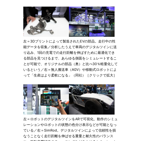
左＝3Dプリントによって製造されたEVの部品。走行中の性
能データを収集／分析したうえで車両のデジタルツインに送
り込み、1回の充電での走行距離を伸ばすために最適化でき
る部品を見つけるまで、あらゆる側面をシミュレートするこ
とが可能で、オリジナルの部品（奥）と比べ30％軽量化して
いるという／右＝無人搬送車（AGV）や移動式ロボットによ
って「生産はより柔軟になる」（同社）［クリックで拡大］
左＝ロボットのデジタルツインをARで可視化。動作のシミュ
レーションやロボットの状態の色分け表示などが可能となっ
ている／右＝SimRod。デジタルツインによって信頼性を損
なうことなく走行距離を伸ばせる重量と耐久性のバランス