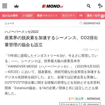
組み込み開発
メカ設計
製造マネジメント
モビリティ
FA
素材／化学
ニュース
2022年6月14日
ハノーバーメッセ2022
産業界の脱炭素を加速するシーメンス、CO2排出
量管理の協会も設立
（1/2 ページ）
「11年前に提唱したインダストリー4.0が、今まさに実現してい
る」――。シーメンスは、世界最大級の産業見本市
「HANNOVER MESSE（ハノーバーメッセ）」（2022年5月30日
～6月2日）において、脱炭素化、持続可能な社会実現を加速する
デジタル化技術を紹介した。また、会場では記者会見も実施し、
CO▽▽2▽▽排出量に関する情報の管理などを目的とする非営利
団体「Estainium協会」を14の企業／団体と共に設立したとも発
表した。
[
永山準
，MONOist]