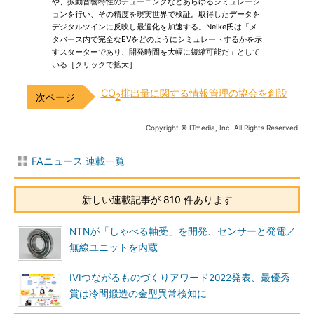
や、振動音響特性のチューニングなどあらゆるシミュレーシ
ョンを行い、その精度を現実世界で検証。取得したデータを
デジタルツインに反映し最適化を加速する。Neike氏は「メ
タバース内で完全なEVをどのようにシミュレートするかを示
すスターターであり、開発時間を大幅に短縮可能だ」として
いる［クリックで拡大］
CO
排出量に関する情報管理の協会を創設
2
Copyright © ITmedia, Inc. All Rights Reserved.
FAニュース 連載一覧
新しい連載記事が 810 件あります
NTNが「しゃべる軸受」を開発、センサーと発電／
無線ユニットを内蔵
IVIつながるものづくりアワード2022発表、最優秀
賞は冷間鍛造の金型異常検知に