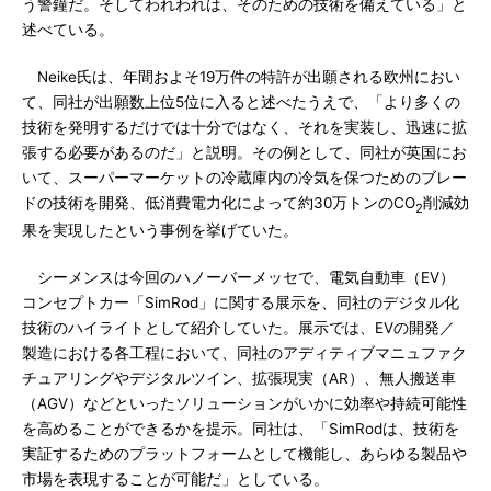
う警鐘だ。そしてわれわれは、そのための技術を備えている」と
述べている。
Neike氏は、年間およそ19万件の特許が出願される欧州におい
て、同社が出願数上位5位に入ると述べたうえで、「より多くの
技術を発明するだけでは十分ではなく、それを実装し、迅速に拡
張する必要があるのだ」と説明。その例として、同社が英国にお
いて、スーパーマーケットの冷蔵庫内の冷気を保つためのブレー
ドの技術を開発、低消費電力化によって約30万トンのCO
削減効
2
果を実現したという事例を挙げていた。
シーメンスは今回のハノーバーメッセで、電気自動車（EV）
コンセプトカー「SimRod」に関する展示を、同社のデジタル化
技術のハイライトとして紹介していた。展示では、EVの開発／
製造における各工程において、同社のアディティブマニュファク
チュアリングやデジタルツイン、拡張現実（AR）、無人搬送車
（AGV）などといったソリューションがいかに効率や持続可能性
を高めることができるかを提示。同社は、「SimRodは、技術を
実証するためのプラットフォームとして機能し、あらゆる製品や
市場を表現することが可能だ」としている。