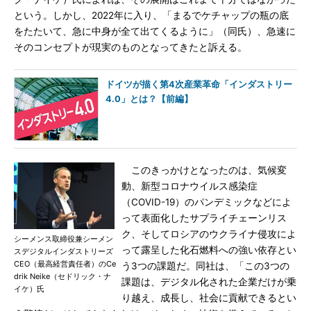
という。しかし、2022年に入り、「まるでケチャップの瓶の底
をたたいて、急に中身が全て出てくるように」（同氏）、急速に
そのコンセプトが現実のものとなってきたと訴える。
ドイツが描く第4次産業革命「インダストリー
4.0」とは？【前編】
このきっかけとなったのは、気候変
動、新型コロナウイルス感染症
（COVID-19）のパンデミックなどによ
って表面化したサプライチェーンリス
ク、そしてロシアのウクライナ侵攻によ
シーメンス取締役兼シーメン
って露呈した化石燃料への強い依存とい
スデジタルインダストリーズ
CEO（最高経営責任者）のCe
う3つの課題だ。同社は、「この3つの
drik Neike（セドリック・ナ
課題は、デジタル化された企業だけが乗
イケ）氏
り越え、成長し、社会に貢献できるとい