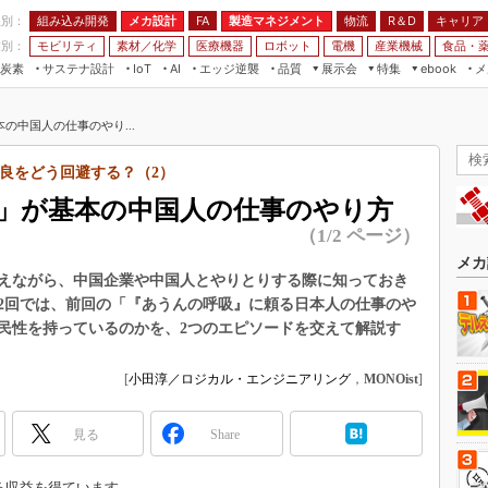
程別：
組み込み開発
メカ設計
製造マネジメント
物流
R＆D
キャリア
FA
業別：
モビリティ
素材／化学
医療機器
ロボット
電機
産業機械
食品・
炭素
サステナ設計
エッジ逆襲
品質
展示会
特集
メ
IoT
AI
ebook
伝承
組み込み開発
CEATEC
読者調査まとめ
編集後記
の中国人の仕事のやり...
JIMTOF
保全
メカ設計
つながるクルマ
組込み/エッジ コンピューティング
ス
 AI
製造マネジメント
5G
良をどう回避する？（2）
展＆IoT/5Gソリューション展
VR／AR
FA
」が基本の中国人の仕事のやり方
IIFES
モビリティ
フィールドサービス
（1/2 ページ）
国際ロボット展
素材／化学
FPGA
メカ
ジャパンモビリティショー
えながら、中国企業や中国人とやりとりする際に知っておき
組み込み画像技術
2回では、前回の「『あうんの呼吸』に頼る日本人の仕事のや
TECHNO-FRONTIER
民性を持っているのかを、2つのエピソードを交えて解説す
組み込みモデリング
人テク展
Windows Embedded
スマート工場EXPO
[
小田淳／ロジカル・エンジニアリング
，
MONOist
]
車載ソフト開発
EdgeTech+
ISO26262
見る
Share
日本ものづくりワールド
無償設計ツール
AUTOMOTIVE WORLD
る収益を得ています