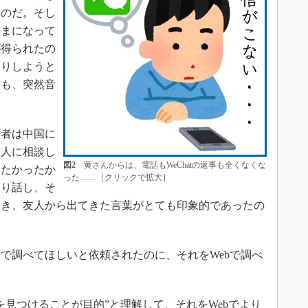
たのだ。そし
ままになって
が得られたの
わりしようと
ても、突然音
。
者は中国に
友人に相談し
図2
黄さんからは、電話もWeChatの返事も全くなくな
きたかったか
った……［クリックで拡大］
通り話し、そ
とき、友人から出てきた言葉がとても印象的であったの
調べてほしいと依頼されたのに、それをWebで調べ
見つけることが目的”と理解して、それをWebでより