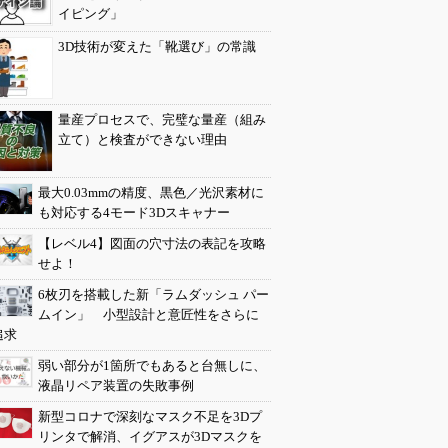
イピング」
3D技術が変えた「靴選び」の常識
量産プロセスで、完璧な量産（組み
立て）と検査ができない理由
最大0.03mmの精度、黒色／光沢素材に
も対応する4モード3Dスキャナー
【レベル4】図面の穴寸法の表記を攻略
せよ！
6枚刃を搭載した新「ラムダッシュ パー
ムイン」 小型設計と意匠性をさらに
追求
弱い部分が1箇所でもあると台無しに、
液晶リペア装置の失敗事例
新型コロナで深刻なマスク不足を3Dプ
リンタで解消、イグアスが3Dマスクを