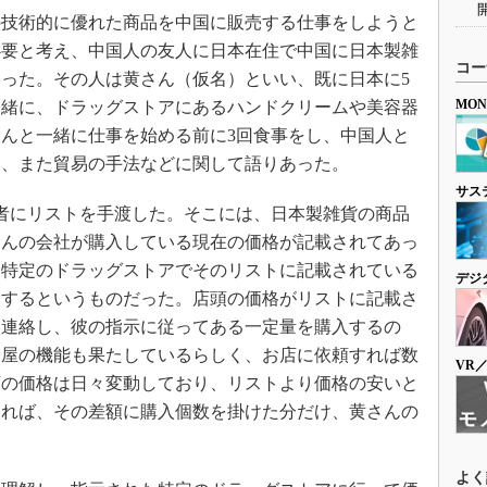
技術的に優れた商品を中国に販売する仕事をしようと
必要と考え、中国人の友人に日本在住で中国に日本製雑
コー
った。その人は黄さん（仮名）といい、既に日本に5
MO
一緒に、ドラッグストアにあるハンドクリームや美容器
んと一緒に仕事を始める前に3回食事をし、中国人と
い、また貿易の手法などに関して語りあった。
サス
者にリストを手渡した。そこには、日本製雑貨の商品
さんの会社が購入している現在の価格が記載されてあっ
る特定のドラッグストアでそのリストに記載されている
デジ
をするというものだった。店頭の価格がリストに記載さ
に連絡し、彼の指示に従ってある一定量を購入するの
問屋の機能も果たしているらしく、お店に依頼すれば数
VR
頭の価格は日々変動しており、リストより価格の安いと
すれば、その差額に購入個数を掛けた分だけ、黄さんの
よく