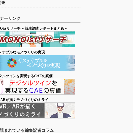
開発
ナーリンク
NOistリサーチ ～読者調査レポートまとめ～
テナブルなモノづくりの実現
タルツインを実現するCAEの真価
／ARが描くモノづくりのミライ
読まれている編集記者コラム