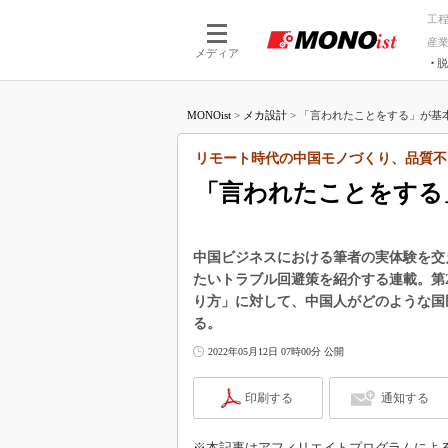
工
産
メディア
脱
つながる技術
AI×技術
MONOist
>
メカ設計
>
「言われたことをする」が基本
つながる工場
AI×設備
つながるサービ
Physical
リモート時代の中国モノづくり、品質不
「言われたことをする
中国ビジネスにおける筆者の実体験を交
たいトラブル回避策を紹介する連載。第
り方」に対して、中国人がどのような国
る。
2022年05月12日 07時00分 公開
印刷する
通知する
※本記事はアフィリエイトプログラムによ