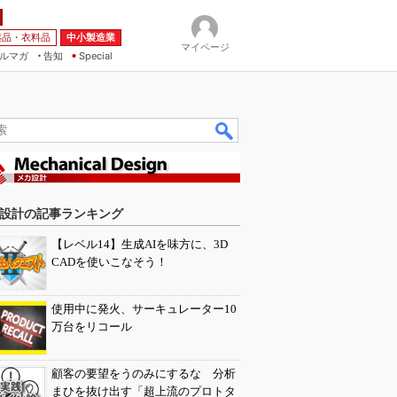
薬品・衣料品
中小製造業
マイページ
ルマガ
告知
Special
設計の記事ランキング
【レベル14】生成AIを味方に、3D
CADを使いこなそう！
使用中に発火、サーキュレーター10
万台をリコール
顧客の要望をうのみにするな 分析
まひを抜け出す「超上流のプロトタ