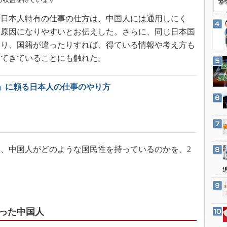
3Dプリンタ
産業オープンネット展
た日本人特有の仕事の仕方は、中国人には通用しにく
デジタルツインとCAE
る原因になりやすいとお伝えした。さらに、同じ日本国
S＆OP
たり、国籍が違ったりすれば、得ている情報や考え方も
インダストリー4.0
ってきていることにも触れた。
イノベーション
製造業ビッグデータ
」に頼る日本人の仕事のやり方
メイドインジャパン
植物工場
知財マネジメント
海外生産
、中国人がどのような国民性を持っているのかを、2
グローバル設計・開発
。
制御セキュリティ
新型コロナへの対応
った中国人