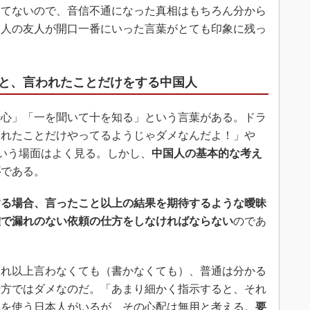
てないので、音信不通になった真相はもちろん分から
国人の友人が開口一番にいった言葉がとても印象に残っ
と、言われたことだけをする中国人
心」「一を聞いて十を知る」という言葉がある。ドラ
われたことだけやってるようじゃダメなんだよ！」や
という場面はよく見る。しかし、
中国人の基本的な考え
事
である。
する場合、言ったこと以上の結果を期待するような曖昧
確で漏れのない依頼の仕方をしなければならない
のであ
れ以上言わなくても（書かなくても）、普通は分かる
仕方ではダメなのだ。「あまり細かく指示すると、それ
気を使う日本人がいるが、その心配は無用と考える。
要