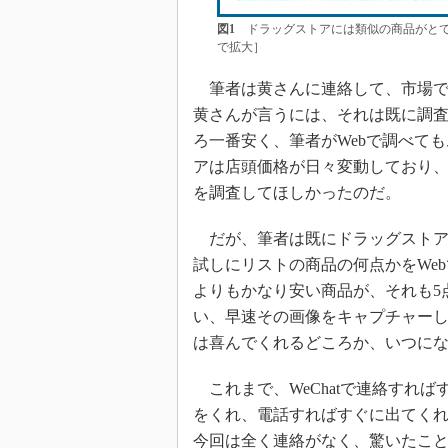
図1
ドラッグストアには類似の商品がとて
で拡大］
筆者は黄さんに連絡して、市場での
黄さんが言うには、それは既に調
ろ一番安く、筆者がWebで調べて
アは店頭価格が日々変動しており
を調査してほしかったのだ。
だが、筆者は既にドラッグストア
試しにリストの商品の何点かをWe
よりもかなり安い商品が、それも5
い、早速その画像をキャプチャーして
は喜んでくれるどころか、いつに
これまで、WeChatで連絡すれば
をくれ、電話すればすぐに出てく
今回は全く連絡がなく、驚いたこ