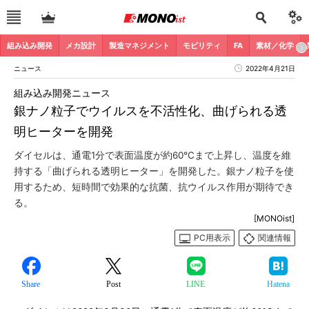
組み込み開発
メカ設計
製造マネジメント
モビリティ
FA
素材／化学
ニュース
2022年4月21日
組み込み開発ニュース
銀ナノ粒子でウイルスを不活性化、曲げられる透
明ヒーターを開発
ダイセルは、通電1分で表面温度が約60℃まで上昇し、温度を維
持する「曲げられる透明ヒーター」を開発した。銀ナノ粒子を使
用するため、短時間で効果的な抗菌、抗ウイルス作用が期待でき
る。
[MONOist]
PC用表示
関連情報
Share
Post
LINE
Hatena