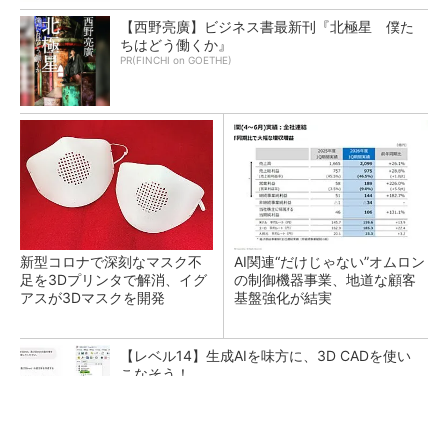
【西野亮廣】ビジネス書最新刊『北極星 僕た
ちはどう働くか』
PR(FINCHI on GOETHE)
新型コロナで深刻なマスク不
AI関連“だけじゃない”オムロン
足を3Dプリンタで解消、イグ
の制御機器事業、地道な顧客
アスが3Dマスクを開発
基盤強化が結実
【レベル14】生成AIを味方に、3D CADを使い
こなそう！