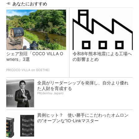
あなたにおすすめ
シェア別荘「COCO VILLA O
令和8年熊本地震による工場へ
wners」3選
の影響まとめ
PR(COCO VILLA on GOETHE)
全員がリーダーシップを発揮し、自分より優れ
た人財を育成する
PR(dentsu Japan)
異例ヒット？ 使い勝手にこだわったオムロン
の“オープンな”IO-Linkマスター