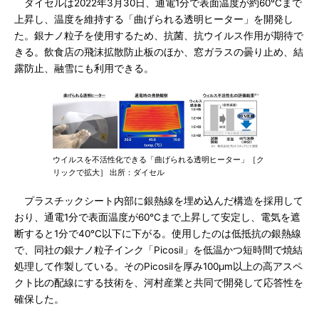
ダイセルは2022年3月30日、通電1分で表面温度が約60℃まで
上昇し、温度を維持する「曲げられる透明ヒーター」を開発し
た。銀ナノ粒子を使用するため、抗菌、抗ウイルス作用が期待で
きる。飲食店の飛沫拡散防止板のほか、窓ガラスの曇り止め、結
露防止、融雪にも利用できる。
ウイルスを不活性化できる「曲げられる透明ヒーター」［ク
リックで拡大］ 出所：ダイセル
プラスチックシート内部に銀熱線を埋め込んだ構造を採用して
おり、通電1分で表面温度が60℃まで上昇して安定し、電気を遮
断すると1分で40℃以下に下がる。使用したのは低抵抗の銀熱線
で、同社の銀ナノ粒子インク「Picosil」を低温かつ短時間で焼結
処理して作製している。そのPicosilを厚み100μm以上の高アスペ
クト比の配線にする技術を、河村産業と共同で開発して応答性を
確保した。