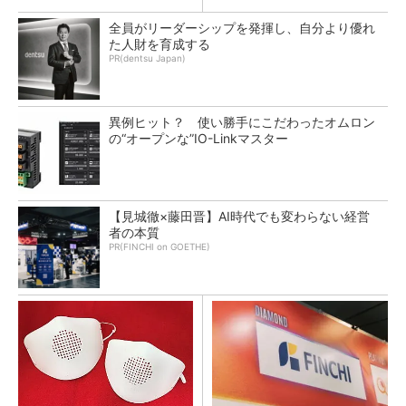
全員がリーダーシップを発揮し、自分より優れ
た人財を育成する
PR(dentsu Japan)
異例ヒット？ 使い勝手にこだわったオムロン
の“オープンな”IO-Linkマスター
【見城徹×藤田晋】AI時代でも変わらない経営
者の本質
PR(FINCHI on GOETHE)