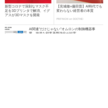
新型コロナで深刻なマスク不
【見城徹×藤田晋】AI時代でも
足を3Dプリンタで解消、イグ
変わらない経営者の本質
アスが3Dマスクを開発
PR(FINCHI on GOETHE)
AI関連“だけじゃない”オムロンの制御機器事
業、地道な顧客基盤強化が結実
【レベル14】生成AIを味方に、3D CADを使い
こなそう！
「取りあえずボルトで固定」は禁物 締結部設
計で押さえるべき基本