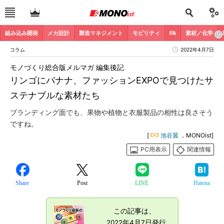
組み込み開発
メカ設計
製造マネジメント
モビリティ
FA
素材／化学
コラム
2022年4月7日
モノづくり総合版メルマガ 編集後記
リンゴにバナナ、ファッションEXPOで見つけたサ
ステナブルな素材たち
ブランディング面でも、果物や植物と衣服製品の相性は良さそう
ですね。
[
池谷翼
，MONOist]
PC用表示
関連情報
Share
Post
LINE
Hatena
この記事は、
2022年4月7日発行