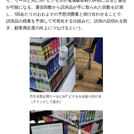
り、リールと共にIoT ピクセルが電場吸収材の外部に出ると通信
が可能になる。通信回数から試供品が手に取られた回数を計測
し、1回あたりのおおよその予想消費量と掛け合わせることで、
試供品の残量を予測して可視化する仕組みだ。試供の品切れを防
ぎ、顧客満足度の向上につなげるという。
万引き防止用リールにIoT ピクセルを貼り付ける
［クリックして拡大］