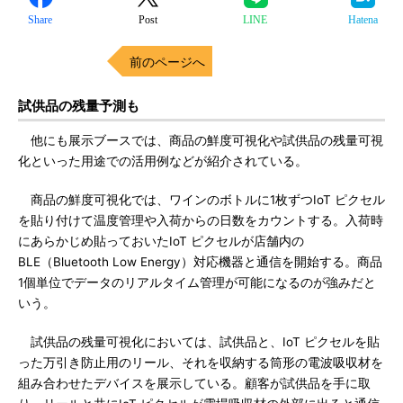
Share
Post
LINE
Hatena
前のページへ
試供品の残量予測も
他にも展示ブースでは、商品の鮮度可視化や試供品の残量可視
化といった用途での活用例などが紹介されている。
商品の鮮度可視化では、ワインのボトルに1枚ずつIoT ピクセル
を貼り付けて温度管理や入荷からの日数をカウントする。入荷時
にあらかじめ貼っておいたIoT ピクセルが店舗内の
BLE（Bluetooth Low Energy）対応機器と通信を開始する。商品
1個単位でデータのリアルタイム管理が可能になるのが強みだと
いう。
試供品の残量可視化においては、試供品と、IoT ピクセルを貼
った万引き防止用のリール、それを収納する筒形の電波吸収材を
組み合わせたデバイスを展示している。顧客が試供品を手に取