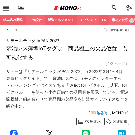
組み込み開発
メカ設計
製造マネジメント
モビリティ
FA
素材／化学
ニュース
2022年3月3日
リテールテックJAPAN 2022
電池レス薄型IoTタグは「商品棚上の欠品位置」も
可視化する
（2/2 ページ）
サトーは「リテールテックJAPAN 2022」（2022年3月1～4日、
東京ビッグサイト）で、電池レスのIoT（モノのインターネッ
ト）センシングデバイスである「Wiliot IoT ピクセル（以下、IoT
ピクセル）」を使った小売店舗での活用例を展示している。電波
吸収材と組み合わせて商品棚の欠品率を計測するデバイスなどを
紹介中だ。
[
池谷翼
，MONOist]
PC用表示
関連情報