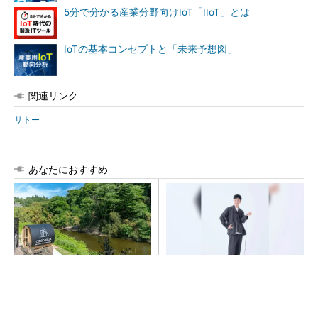
5分で分かる産業分野向けIoT「IIoT」とは
IoTの基本コンセプトと「未来予想図」
関連リンク
サトー
あなたにおすすめ
シェア別荘「COCO VILLA O
【西野亮廣】つくりたいもの
wners」3選
を追求できる環境の作り方と
は