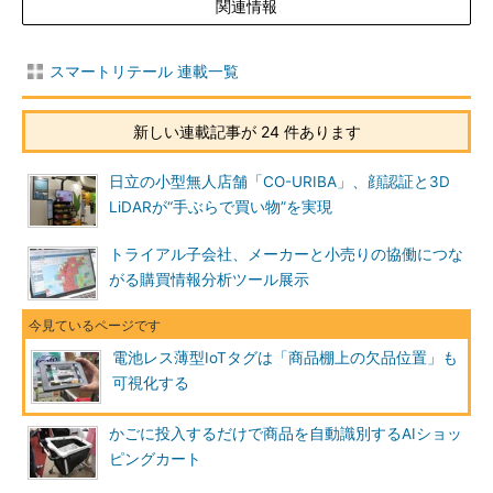
関連情報
スマートリテール 連載一覧
新しい連載記事が 24 件あります
日立の小型無人店舗「CO-URIBA」、顔認証と3D
LiDARが“手ぶらで買い物”を実現
トライアル子会社、メーカーと小売りの協働につな
がる購買情報分析ツール展示
電池レス薄型IoTタグは「商品棚上の欠品位置」も
可視化する
かごに投入するだけで商品を自動識別するAIショッ
ピングカート