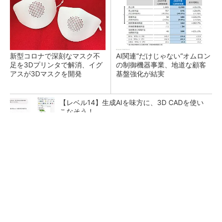
新型コロナで深刻なマスク不
AI関連“だけじゃない”オムロン
足を3Dプリンタで解消、イグ
の制御機器事業、地道な顧客
アスが3Dマスクを開発
基盤強化が結実
【レベル14】生成AIを味方に、3D CADを使い
こなそう！
全員がリーダーシップを発揮し、自分より優れ
た人財を育成する
PR(dentsu Japan)
「取りあえずボルトで固定」は禁物 締結部設
計で押さえるべき基本