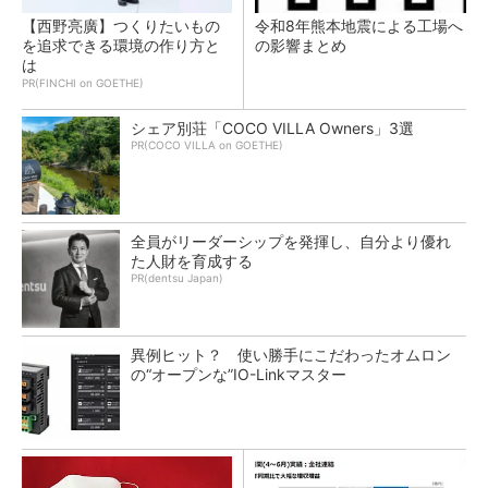
【西野亮廣】つくりたいもの
令和8年熊本地震による工場へ
を追求できる環境の作り方と
の影響まとめ
は
PR(FINCHI on GOETHE)
シェア別荘「COCO VILLA Owners」3選
PR(COCO VILLA on GOETHE)
全員がリーダーシップを発揮し、自分より優れ
た人財を育成する
PR(dentsu Japan)
異例ヒット？ 使い勝手にこだわったオムロン
の“オープンな”IO-Linkマスター