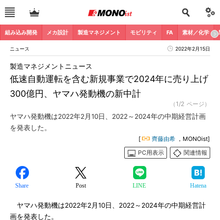
組み込み開発
メカ設計
製造マネジメント
モビリティ
FA
素材／化学
ニュース
2022年2月15日
製造マネジメントニュース
低速自動運転を含む新規事業で2024年に売り上げ
300億円、ヤマハ発動機の新中計
（1/2 ページ）
ヤマハ発動機は2022年2月10日、2022～2024年の中期経営計画
を発表した。
[
齊藤由希
，MONOist]
PC用表示
関連情報
Share
Post
LINE
Hatena
ヤマハ発動機は2022年2月10日、2022～2024年の中期経営計
画を発表した。