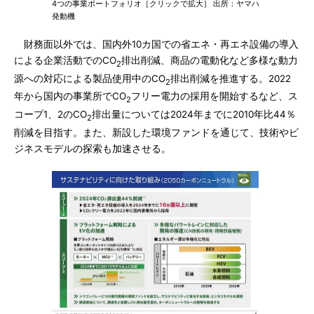
4つの事業ポートフォリオ［クリックで拡大］ 出所：ヤマハ
発動機
財務面以外では、国内外10カ国での省エネ・再エネ設備の導入
による企業活動でのCO
排出削減、商品の電動化など多様な動力
2
源への対応による製品使用中のCO
排出削減を推進する。2022
2
年から国内の事業所でCO
フリー電力の採用を開始するなど、ス
2
コープ1、2のCO
排出量については2024年までに2010年比44％
2
削減を目指す。また、新設した環境ファンドを通じて、技術やビ
ジネスモデルの探索も加速させる。