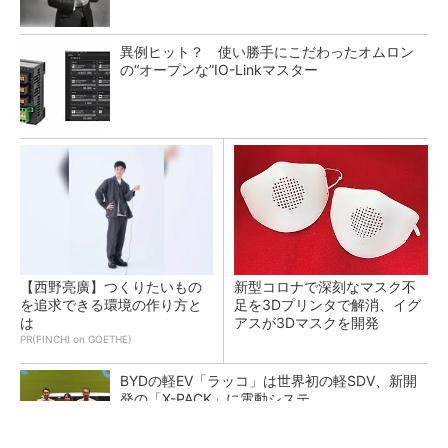
異例ヒット？ 使い勝手にこだわったオムロン
の“オープンな”IO-Linkマスター
【西野亮廣】つくりたいもの
新型コロナで深刻なマスク不
を追求できる環境の作り方と
足を3Dプリンタで解消、イグ
は
アスが3Dマスクを開発
PR(FINCHI on GOETHE)
BYDの軽EV「ラッコ」は世界初の軽SDV、新開
発の「X-PACK」に電動システ...