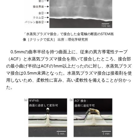
「水蒸気プラズマ接合」で接合した金電極の断面のSTEM画
像［クリックで拡大］ 出所：理化学研究所
0.5mmの曲率半径を持つ曲面上に、従来の異方導電性テープ
（ACF）と水蒸気プラズマ接合を用いて接合したところ、接合部
の最小曲げ半径はACFの1mm以上だったのに対し、水蒸気プラズ
マ接合は0.5mm未満となった。水蒸気プラズマ接合は接着剤を使
用しないため、柔軟性に富み、高い柔軟性を備えることが分かっ
た。