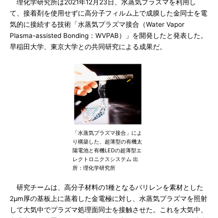
理化学研究所は2021年12月23日、水蒸気プラズマを利用し
て、接着剤を使用せずに高分子フィルム上で成膜した金同士を電
気的に接続する技術「水蒸気プラズマ接合（Water Vapor
Plasma-assisted Bonding：WVPAB）」を開発したと発表した。
早稲田大学、東京大学との共同研究による成果だ。
「水蒸気プラズマ接合」によ
り構築した、超薄型の有機太
陽電池と有機LEDの超薄型エ
レクトロニクスシステム 出
所：理化学研究所
研究チームは、高分子材料の1種となるパリレンを素材とした
2μm厚の基板上に蒸着した金電極に対し、水蒸気プラズマを照射
して大気中でプラズマ処理面同士を接触させた。これを大気中、