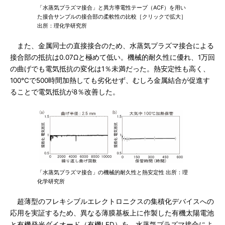
「水蒸気プラズマ接合」と異方導電性テープ（ACF）を用い
た接合サンプルの接合部の柔軟性の比較［クリックで拡大］
出所：理化学研究所
また、金属同士の直接接合のため、水蒸気プラズマ接合による
接合部の抵抗は0.07Ωと極めて低い。機械的耐久性に優れ、1万回
の曲げでも電気抵抗の変化は1％未満だった。熱安定性も高く、
100℃で500時間加熱しても劣化せず、むしろ金属結合が促進す
ることで電気抵抗が8％改善した。
「水蒸気プラズマ接合」の機械的耐久性と熱安定性 出所：理
化学研究所
超薄型のフレキシブルエレクトロニクスの集積化デバイスへの
応用を実証するため、異なる薄膜基板上に作製した有機太陽電池
と有機発光ダイオード（有機LED）を、水蒸気プラズマ接合によ