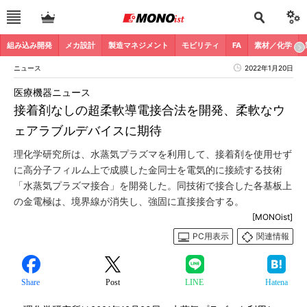
組み込み開発
メカ設計
製造マネジメント
モビリティ
FA
素材／化学
ニュース
2022年1月20日
医療機器ニュース
接着剤なしの超柔軟導電接合法を開発、柔軟なウ
ェアラブルデバイスに期待
理化学研究所は、水蒸気プラズマを利用して、接着剤を使用せず
に高分子フィルム上で成膜した金同士を電気的に接続する技術
「水蒸気プラズマ接合」を開発した。同技術で接合した各基板上
の金電極は、境界線が消失し、強固に直接接合する。
[MONOist]
PC用表示
関連情報
Share
Post
LINE
Hatena