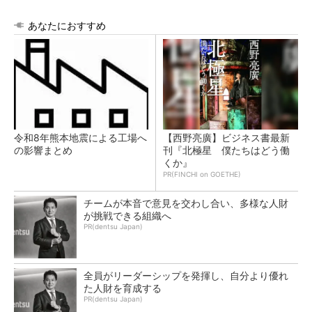
あなたにおすすめ
令和8年熊本地震による工場へ
【西野亮廣】ビジネス書最新
の影響まとめ
刊『北極星 僕たちはどう働
くか』
PR(FINCHI on GOETHE)
チームが本音で意見を交わし合い、多様な人財
が挑戦できる組織へ
PR(dentsu Japan)
全員がリーダーシップを発揮し、自分より優れ
た人財を育成する
PR(dentsu Japan)