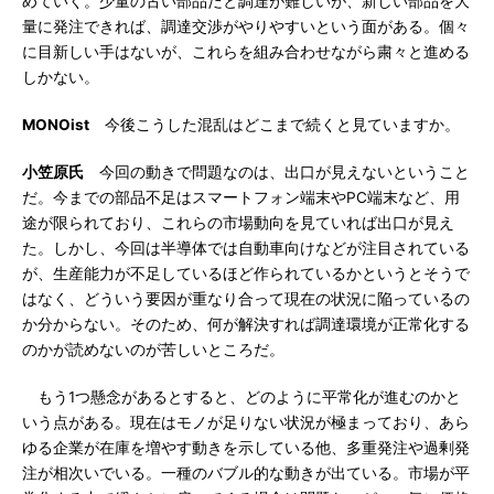
めていく。少量の古い部品だと調達が難しいが、新しい部品を大
量に発注できれば、調達交渉がやりやすいという面がある。個々
に目新しい手はないが、これらを組み合わせながら粛々と進める
しかない。
MONOist
今後こうした混乱はどこまで続くと見ていますか。
小笠原氏
今回の動きで問題なのは、出口が見えないということ
だ。今までの部品不足はスマートフォン端末やPC端末など、用
途が限られており、これらの市場動向を見ていれば出口が見え
た。しかし、今回は半導体では自動車向けなどが注目されている
が、生産能力が不足しているほど作られているかというとそうで
はなく、どういう要因が重なり合って現在の状況に陥っているの
か分からない。そのため、何が解決すれば調達環境が正常化する
のかが読めないのが苦しいところだ。
もう1つ懸念があるとすると、どのように平常化が進むのかと
いう点がある。現在はモノが足りない状況が極まっており、あら
ゆる企業が在庫を増やす動きを示している他、多重発注や過剰発
注が相次いでいる。一種のバブル的な動きが出ている。市場が平