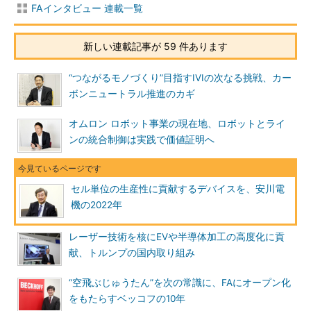
FAインタビュー 連載一覧
新しい連載記事が 59 件あります
“つながるモノづくり”目指すIVIの次なる挑戦、カー
ボンニュートラル推進のカギ
オムロン ロボット事業の現在地、ロボットとライ
ンの統合制御は実践で価値証明へ
セル単位の生産性に貢献するデバイスを、安川電
機の2022年
レーザー技術を核にEVや半導体加工の高度化に貢
献、トルンプの国内取り組み
“空飛ぶじゅうたん”を次の常識に、FAにオープン化
をもたらすベッコフの10年