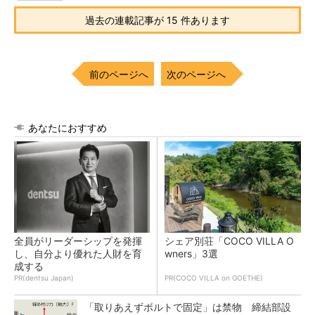
過去の連載記事が 15 件あります
前のページへ
次のページへ
あなたにおすすめ
全員がリーダーシップを発揮
シェア別荘「COCO VILLA O
し、自分より優れた人財を育
wners」3選
成する
PR(dentsu Japan)
PR(COCO VILLA on GOETHE)
「取りあえずボルトで固定」は禁物 締結部設