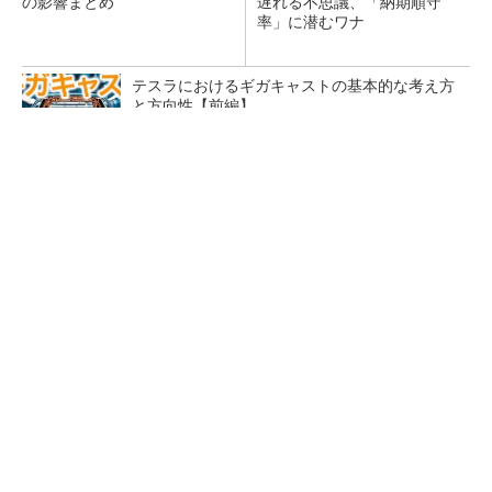
の影響まとめ
遅れる不思議、「納期順守
率」に潜むワナ
テスラにおけるギガキャストの基本的な考え方
と方向性【前編】
【西野亮廣】つくりたいものを追求できる環境
の作り方とは
PR(FINCHI on GOETHE)
ルネサスが高崎工場を閉鎖へ、かつてはSiCデ
バイス生産の計画も