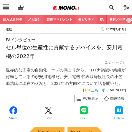
組み込み開発
メカ設計
製造マネジメント
モビリティ
FA
素材／化学
連載
2022年1月11日
FAインタビュー
セル単位の生産性に貢献するデバイスを、安川電
機の2022年
（2/3 ページ）
世界的な工場の自動化ニーズの高まりから、コロナ禍後の業績が
好転しているのが安川電機だ。安川電機 代表取締役社長の小笠
原浩氏に現在の状況と、2022年の方向性について話を聞いた。
[
三島一孝
，MONOist]
PC用表示
関連情報
Share
Post
LINE
Hatena
前のページへ
次のページへ