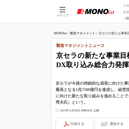
工
産
メディア
脱
つながる技術
AI×技術
MONOist
>
製造マネジメント
>
京セラの新たな事業目
つながる工場
AI×設備
つながるサービ
Physical
製造マネジメントニュース
京セラの新たな事業目
DX取り込み総合力発
京セラが今後の持続的な成長に向けた事業
最高となる1兆7500億円を達成し、経
に向けた新たな取り組みを進めることで
秀夫氏）という。
2021年11月26日 06時30分 公開
印刷する
通知する