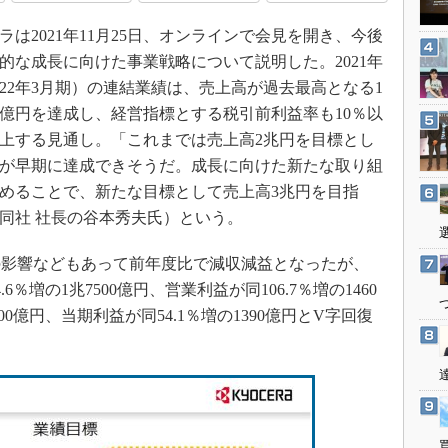
3Dプリンタ
産業オープンネット展
は2021年11月25日、オンラインで会見を開き、今後
デジタルツインとCAE
的な成長に向けた事業戦略について説明した。2021年
S＆OP
022年3月期）の連結業績は、売上高が過去最高となる1
インダストリー4.0
00億円を達成し、経営指標とする税引前利益率も10％以
イノベーション
上する見通し。「これまでは売上高2兆円を目標とし
製造業ビッグデータ
が早期に達成できそうだ。成長に向けた新たな取り組
めることで、新たな目標として売上高3兆円を目指
メイドインジャパン
同社 社長の谷本秀夫氏）という。
植物工場
知財マネジメント
の影響などもあって前年度比で減収減益となったが、
海外生産
6％増の1兆7500億円、営業利益が同106.7％増の1460
00億円、当期利益が同54.1％増の1390億円とV字回復
グローバル設計・開発
制御セキュリティ
新型コロナへの対応