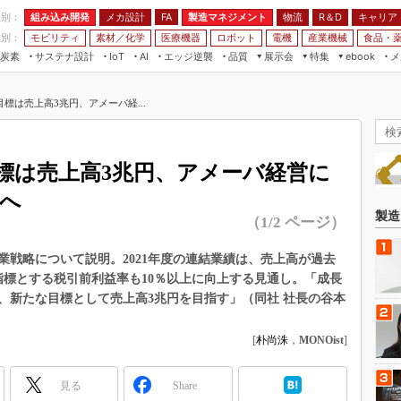
程別：
組み込み開発
メカ設計
製造マネジメント
物流
R＆D
キャリア
FA
業別：
モビリティ
素材／化学
医療機器
ロボット
電機
産業機械
食品・
炭素
サステナ設計
エッジ逆襲
品質
展示会
特集
メ
IoT
AI
ebook
伝承
組み込み開発
CEATEC
読者調査まとめ
編集後記
標は売上高3兆円、アメーバ経...
JIMTOF
保全
メカ設計
つながるクルマ
組込み/エッジ コンピューティング
ス
 AI
製造マネジメント
5G
展＆IoT/5Gソリューション展
VR／AR
FA
標は売上高3兆円、アメーバ経営に
IIFES
モビリティ
フィールドサービス
揮へ
国際ロボット展
素材／化学
FPGA
製造
（1/2 ページ）
ジャパンモビリティショー
組み込み画像技術
TECHNO-FRONTIER
戦略について説明。2021年度の連結業績は、売上高が過去
組み込みモデリング
営指標とする税引前利益率も10％以上に向上する見通し。「成長
人テク展
Windows Embedded
、新たな目標として売上高3兆円を目指す」（同社 社長の谷本
スマート工場EXPO
車載ソフト開発
EdgeTech+
[
朴尚洙
，
MONOist
]
ISO26262
日本ものづくりワールド
無償設計ツール
見る
Share
AUTOMOTIVE WORLD