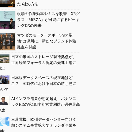
た3社の方法
現場の作業効率やミスを改善 XRグ
ラス「MiRZA」が可能にするピッキ
ングDXの未来
マツダのモータースポーツの“聖
地”は深川に、新たなブランド体験
拠点を開設
日立の米国のストレージ製造拠点が、
世界経済フォーラム認定の先進工場に
選出
日本版データスペースの現在地はど
こ？ AI時代における日本の勝ち筋に
ついて
AIインフラ需要が想定超え パナソニ
ックHDの第1四半期営業利益が過去最高
達成
三菱電機、欧州データセンター向け冷
却システム事業拡大でオランダ企業を
買収