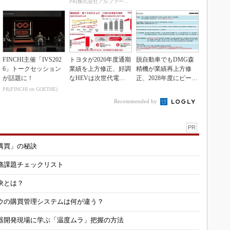
PR(株式会社アルファーテクノ)
FINCHI主催「IVS202
トヨタが2026年度通期
脱自動車でもDMG森
6」トークセッション
業績を上方修正、好調
精機が業績再上方修
が話題に！
なHEVは次世代電池
正、2028年度にピーク
で競争力を強化へ
利益計画
PR(FINCHI on GOETHE)
Recommended by
PR
購買」の秘訣
務課題チェックリスト
訣とは？
ウの購買管理システムは何が違う？
器開発現場に学ぶ「温度ムラ」把握の方法