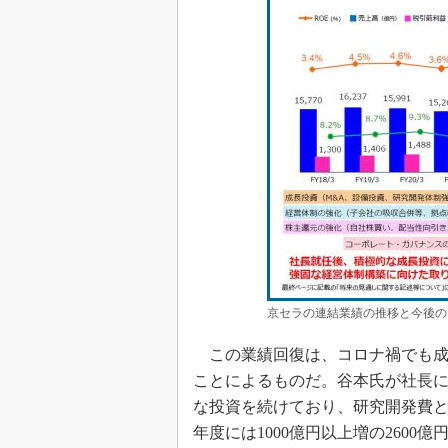
京セラの連結業績の推移と今後の
この業績回復は、コロナ禍でも成
ことによるものだ。谷本氏が社長に
な投資を続けており、研究開発費と設備
年度には1000億円以上増の260