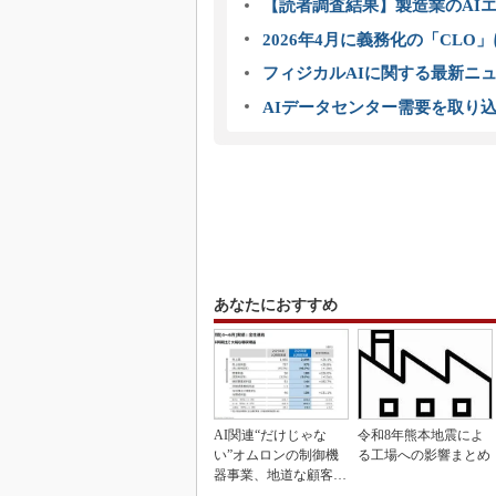
【読者調査結果】製造業のAI
2026年4月に義務化の「CL
フィジカルAIに関する最新ニュー
AIデータセンター需要を取り
あなたにおすすめ
AI関連“だけじゃな
令和8年熊本地震によ
い”オムロンの制御機
る工場への影響まとめ
器事業、地道な顧客基
盤強化が結実