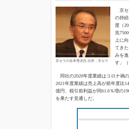
京セラ
の持続
度（2
兆75
上に向
てきた
みを進
京セラの谷本秀夫氏 出所：京セラ
す」（
同社の2020年度業績はコロナ禍
2021年度業績は売上高が前年度比14.
億円、税引前利益が同61.6％増の19
を果たす見通しだ。