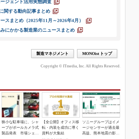
エージェント活用実態調査
O」に関する動向記事まとめ
スまとめ（2025年11月～2026年4月）
込みにかかる製造業のニュースまとめ
製造マネジメント
MONOist トップ
Copyright © ITmedia, Inc. All Rights Reserved.
狭小な駐車場に、シャ
【全公開】オフィス移
ソニーグループはイメ
ープがポールカメラ式
転・内装を成功に導く
ージセンサーが過去最
製品発表 市場シェア
資料が大集結
高益、熊本地震の影響
10％目指す
も限定的