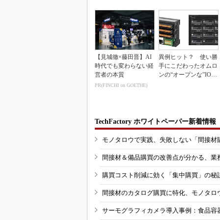
【見城徹×藤田晋】AI
異例ヒット？ 使い勝
時代でも変わらない経
手にこだわったオムロ
営者の本質
ンの“オープンな”IO-L
inkマスター
PR(FINCHI on GOETHE)
TechFactory ホワイトペーパー新着情報
モノタロウで実践、失敗しない「間接材
間接材＆備品購買の改善点が分かる、業
購買コスト削減に効く「集中購買」の秘
間接材のカタログ購買に特化、モノタロ
サーモグラフィカメラ導入事例：食品容