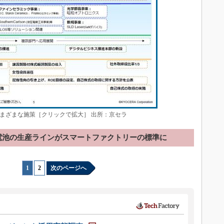
まざまな施策［クリックで拡大］ 出所：京セラ
電池の生産ラインがスマートファクトリーの標準に
1
|
2
次のページへ