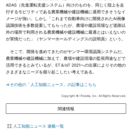
ADAS（先進運転支援システム）向けのものを、同じく陸上を走
行するモビリティである農業機械や建設機械に適用できそうなイ
メージが強い。しかし「これまで自動車向けに開発されたAI画像
認識技術を多数提案してもらったが、農場や建設現場など道路以
外の場所で利用される農業機械や建設機械に最適とはいえないの
が実情だった」（ヤンマーホールディングスの説明員）という。
そこで、開発を進めてきたのがヤンマー環境認識システムだ。
農業機械や建設機械に加えて、農場や建設現場の監視用途などで
活用できるとみているが、ET＆IoT 2021への出展によりその他の
さまざまなニーズを掘り起こしたい考えである。
⇒その他の「人工知能ニュース」の記事はこちら
Copyright © ITmedia, Inc. All Rights Reserved.
関連情報
人工知能ニュース 連載一覧