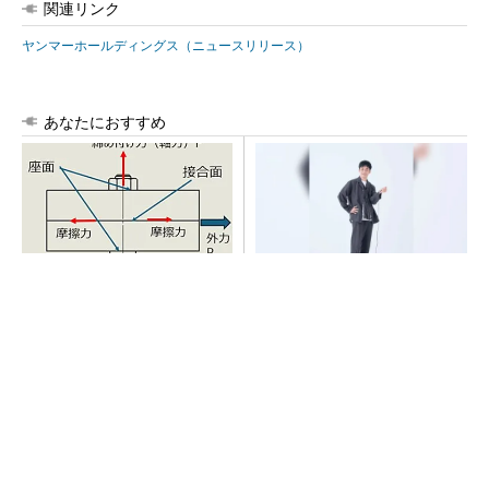
関連リンク
ヤンマーホールディングス（ニュースリリース）
あなたにおすすめ
「取りあえずボルトで固定」
【西野亮廣】つくりたいもの
は禁物 締結部設計で押さえ
を追求できる環境の作り方と
るべき基本
は
PR(FINCHI on GOETHE)
シェア別荘「COCO VILLA Owners」3選
PR(COCO VILLA on GOETHE)