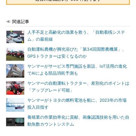
関連記事
人手不足と高齢化の漁業を救う、「自動着桟システ
ム」の最前線
自動運転農機が脚光浴びた「第34回国際農機展」、
GPSトラクターは安くなるのか
ヤンマーがサービス専門施設を新設、IoT活用の進化
でAIによる部品消耗予測も
ヤンマーの自動運転トラクター、差別化のポイントは
「アップグレード可能」
ヤンマーがトヨタの燃料電池を船に、2023年の市場
投入目指す
養殖業の作業効率化に貢献、画像認識技術を用いた自
動魚数カウントシステム