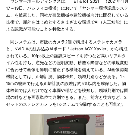
ヤンマーホールディングスは、「ET＆IoT 2021」（2021年11月
17～19日、パシフィコ横浜）において「ヤンマー環境認識システ
ム」を披露した。同社が農業機械や建設機械向けに開発している
技術で、屋外をはじめとするさまざまな環境でAI（人工知能）に
よる認識が可能なことを特徴とする。
同システムは、市販のカメラ2個で構成するステレオカメラ
と、NVIDIAの組み込みAIボード「Jetson AGX Xavier」から構成
されている。10fps以上の認識スピードを持つなど高いリアルタ
イム性を持ち、逆光などの照明変動、砂塵や降雪などの環境変動
に合わせて画像を鮮明に補正する機能を備えている。AI画像認識
機能としては、距離計測、物体検知、領域判別などがある。1～
15mの範囲で行える距離計測の誤差は約5％以内を確保した。物
体検知では人だけでなく車両や稲などを検知し、領域判別では圃
場の畔などを画素単位で判別できる。また、前方と後方など、2
セットのステレオカメラを1システムで制御することも可能だ。