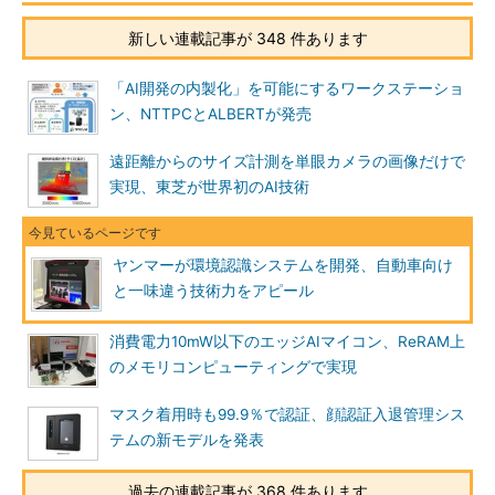
新しい連載記事が 348 件あります
「AI開発の内製化」を可能にするワークステーショ
ン、NTTPCとALBERTが発売
遠距離からのサイズ計測を単眼カメラの画像だけで
実現、東芝が世界初のAI技術
ヤンマーが環境認識システムを開発、自動車向け
と一味違う技術力をアピール
消費電力10mW以下のエッジAIマイコン、ReRAM上
のメモリコンピューティングで実現
マスク着用時も99.9％で認証、顔認証入退管理シス
テムの新モデルを発表
過去の連載記事が 368 件あります