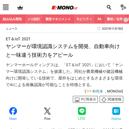
組み込み開発
メカ設計
製造マネジメント
モビリティ
FA
素材／化学
ニュース
2021年11月19日
ET＆IoT 2021
ヤンマーが環境認識システムを開発、自動車向け
と一味違う技術力をアピール
ヤンマーホールディングスは、「ET＆IoT 2021」において「ヤン
マー環境認識システム」を披露した。同社が農業機械や建設機械
向けに開発している技術で、屋外をはじめとするさまざまな環境
でAIによる画像認識が可能なことを特徴とする。
[
朴尚洙
，MONOist]
PC用表示
関連情報
Share
Post
LINE
Hatena