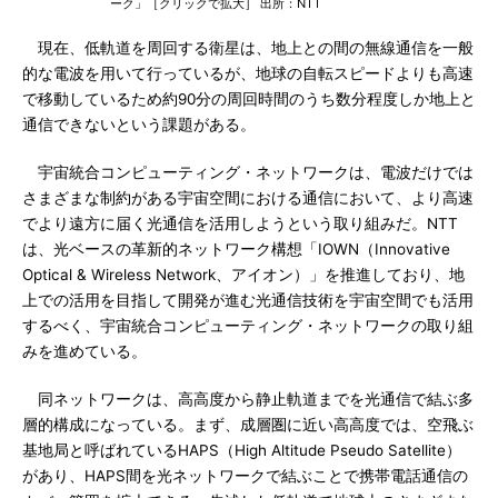
ーク」［クリックで拡大］ 出所：NTT
現在、低軌道を周回する衛星は、地上との間の無線通信を一般
的な電波を用いて行っているが、地球の自転スピードよりも高速
で移動しているため約90分の周回時間のうち数分程度しか地上と
通信できないという課題がある。
宇宙統合コンピューティング・ネットワークは、電波だけでは
さまざまな制約がある宇宙空間における通信において、より高速
でより遠方に届く光通信を活用しようという取り組みだ。NTT
は、光ベースの革新的ネットワーク構想「IOWN（Innovative
Optical & Wireless Network、アイオン）」を推進しており、地
上での活用を目指して開発が進む光通信技術を宇宙空間でも活用
するべく、宇宙統合コンピューティング・ネットワークの取り組
みを進めている。
同ネットワークは、高高度から静止軌道までを光通信で結ぶ多
層的構成になっている。まず、成層圏に近い高高度では、空飛ぶ
基地局と呼ばれているHAPS（High Altitude Pseudo Satellite）
があり、HAPS間を光ネットワークで結ぶことで携帯電話通信の