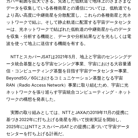
カバー範囲を拡大できる。先述した低軌道で地球上のさまざまな
データを収集している各種衛星との通信については、低軌道でも
より高い高度に中継衛星を分散配置し、これらの各種衛星と光ネ
ットワークで結ぶ。そして静止軌道に配置する宇宙データセンタ
ーは、光ネットワークで結ばれた低軌道の中継衛星からのデータ
を収集・分析する機能と、データや分析結果などを光もしくは電
波を使って地上に送信する機能を有する。
NTTとスカパーJSATは2021年5月、地上と宇宙のセンシングデ
ータ統合基盤となる宇宙センシング事業、宇宙における大容量通
信・コンピューティング基盤を目指す宇宙データセンター事業、
Beyond5G／6Gにおけるコミュニケーション基盤となる宇宙
RAN（Radio Access Network）事業に取り組むため、宇宙に光
ネットワークを張り巡らす宇宙統合コンピューティング・ネット
ワークの構想を発表した。
実際の取り組みとしては、NTTとJAXAの2019年11月の提携に
基づき2022年に打ち上げる衛星を用いて技術実証を開始し、
2025年にはNTTとスカパーJSATとの提携に基づいて宇宙データ
センターを打ち上げる計画だ。