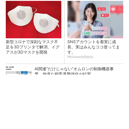
新型コロナで深刻なマスク不
SNSアカウントを着実に成
足を3Dプリンタで解消、イグ
長。実はみんなココ使ってま
アスが3Dマスクを開発
す。
PR(Dreaw合同会社)
AI関連“だけじゃない”オムロンの制御機器事
業、地道な顧客基盤強化が結実
【レベル14】生成AIを味方に、3D CADを使い
こなそう！
「取りあえずボルトで固定」は禁物 締結部設