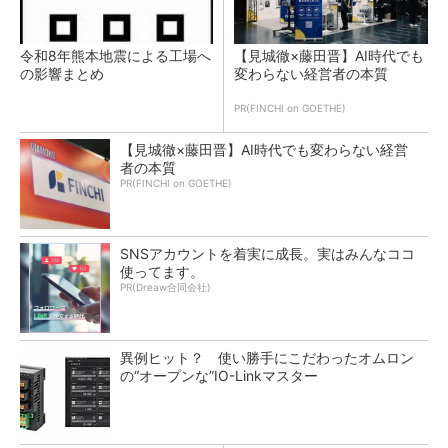
令和8年熊本地震による工場へ
【見城徹×藤田晋】AI時代でも
の影響まとめ
変わらない経営者の本質
PR(FINCHI on GOETHE)
【見城徹×藤田晋】AI時代でも変わらない経営
者の本質
PR(FINCHI on GOETHE)
SNSアカウントを着実に成長。実はみんなココ
使ってます。
PR(Dreaw合同会社)
異例ヒット？ 使い勝手にこだわったオムロン
の“オープンな”IO-Linkマスター