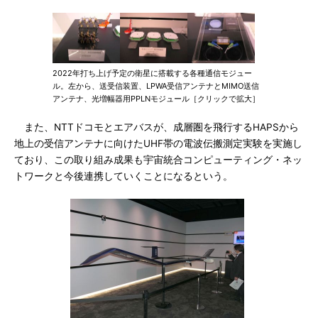
2022年打ち上げ予定の衛星に搭載する各種通信モジュー
ル。左から、送受信装置、LPWA受信アンテナとMIMO送信
アンテナ、光増幅器用PPLNモジュール［クリックで拡大］
また、NTTドコモとエアバスが、成層圏を飛行するHAPSから
地上の受信アンテナに向けたUHF帯の電波伝搬測定実験を実施し
ており、この取り組み成果も宇宙統合コンピューティング・ネッ
トワークと今後連携していくことになるという。