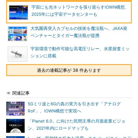
宇宙にも光ネットワークを張り巡らすIOWN構想、
2025年には宇宙データセンターも
大気圏再突入カプセルの技術を魔法瓶へ、JAXA発
ベンチャーとタイガー魔法瓶が提携
宇宙環境で動作可能な高電圧リレー、水星探査ミッ
ションに搭載
過去の連載記事が 38 件あります
関連記事
5Gミリ波と6Gの真の実力を引き出す「アナログ
RoF」、IOWN構想で実現へ
「Planet 6.0」に向けた民間主導の月面産業ビジョ
ン、2021年内にロードマップも