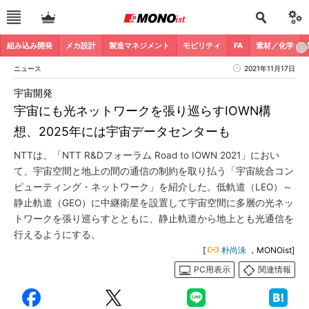
組み込み開発
メカ設計
製造マネジメント
モビリティ
FA
素材／化学
ニュース
2021年11月17日
宇宙開発
宇宙にも光ネットワークを張り巡らすIOWN構
想、2025年には宇宙データセンターも
NTTは、「NTT R&Dフォーラム Road to IOWN 2021」におい
て、宇宙空間と地上の間の通信の制約を取り払う「宇宙統合コン
ピューティング・ネットワーク」を紹介した。低軌道（LEO）～
静止軌道（GEO）に中継衛星を設置して宇宙空間に多層の光ネッ
トワークを張り巡らすとともに、静止軌道から地上とも光通信を
行えるようにする。
[
朴尚洙
，MONOist]
PC用表示
関連情報