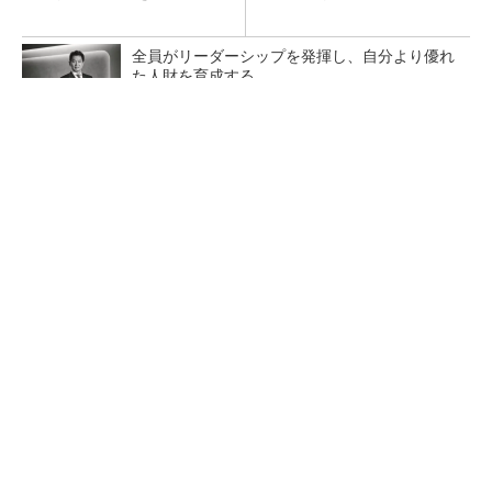
全員がリーダーシップを発揮し、自分より優れ
た人財を育成する
PR(dentsu Japan)
【レベル14】生成AIを味方に、3D CADを使い
こなそう！
「取りあえずボルトで固定」は禁物 締結部設
計で押さえるべき基本