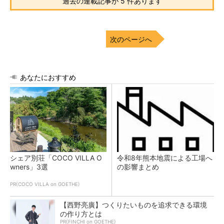
過去の連載記事が 5 件あります
次のページへ
あなたにおすすめ
シェア別荘「COCO VILLA O
令和8年熊本地震による工場へ
wners」3選
の影響まとめ
PR(COCO VILLA on GOETHE)
【西野亮廣】つくりたいものを追求できる環境
の作り方とは
PR(FINCHI on GOETHE)