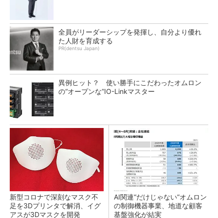
全員がリーダーシップを発揮し、自分より優れ
た人財を育成する
PR(dentsu Japan)
異例ヒット？ 使い勝手にこだわったオムロン
の“オープンな”IO-Linkマスター
新型コロナで深刻なマスク不
AI関連“だけじゃない”オムロン
足を3Dプリンタで解消、イグ
の制御機器事業、地道な顧客
アスが3Dマスクを開発
基盤強化が結実