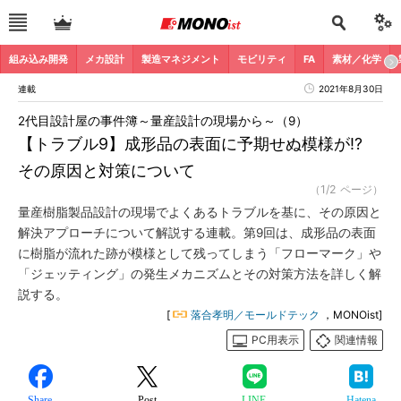
組み込み開発
メカ設計
製造マネジメント
モビリティ
FA
素材／化学
連載
2021年8月30日
2代目設計屋の事件簿～量産設計の現場から～（9）
【トラブル9】成形品の表面に予期せぬ模様が!?
その原因と対策について
（1/2 ページ）
量産樹脂製品設計の現場でよくあるトラブルを基に、その原因と
解決アプローチについて解説する連載。第9回は、成形品の表面
に樹脂が流れた跡が模様として残ってしまう「フローマーク」や
「ジェッティング」の発生メカニズムとその対策方法を詳しく解
説する。
[
落合孝明／モールドテック
，MONOist]
PC用表示
関連情報
Share
Post
LINE
Hatena