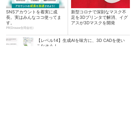
SNSアカウントを着実に成
新型コロナで深刻なマスク不
長。実はみんなココ使ってま
足を3Dプリンタで解消、イグ
す。
アスが3Dマスクを開発
PR(Dreaw合同会社)
【レベル14】生成AIを味方に、3D CADを使い
こなそう！
令和8年熊本地震による工場への影響まとめ
狭小な駐車場に、シャープがポールカメラ式製
品発表 市場シェア10％目指す