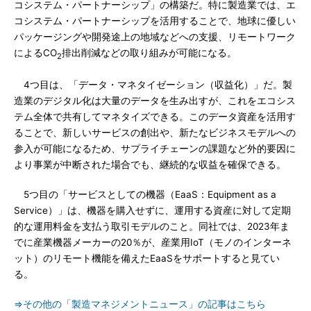
コシステム・パートナーシップ」の構築だ。特に製造業では、エ
コシステム・パートナーシップを活用することで、地球に優しい
パッケージングや開発途上の地域などへの支援、リモートワーク
によるCO
排出削減などの取り組みが可能になる。
2
4つ目は、「データ・マネタイゼーション（収益化）」だ。製
造業のデジタル化は大量のデータを生み出すが、これをエコシス
テム全体で共有してマネタイズできる。このデータ資産を活用す
ることで、新しいサービスの創出や、新たなビジネスモデルへの
参入が可能になるため、サプライチェーンの課題など外的要因に
より事業が中断された場合でも、継続的な収益を確保できる。
5つ目の「サービスとしての機器（EaaS：Equipment as a
Service）」は、機器を購入せずに、運用する資産に対して定期
的な運用料金を支払う取引モデルのこと。同社では、2023年ま
でに産業機器メーカーの20％が、産業用IoT（モノのインターネ
ット）のリモート機能を備えたEaaSをサポートすると見てい
る。
⇒その他の「製造マネジメントニュース」の記事はこちら