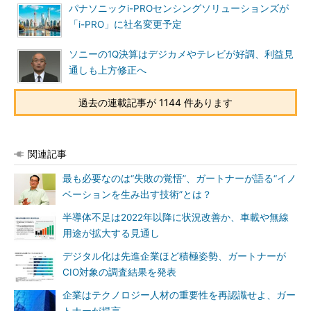
パナソニックi-PROセンシングソリューションズが
「i-PRO」に社名変更予定
ソニーの1Q決算はデジカメやテレビが好調、利益見
通しも上方修正へ
過去の連載記事が 1144 件あります
関連記事
最も必要なのは“失敗の覚悟”、ガートナーが語る“イノ
ベーションを生み出す技術”とは？
半導体不足は2022年以降に状況改善か、車載や無線
用途が拡大する見通し
デジタル化は先進企業ほど積極姿勢、ガートナーが
CIO対象の調査結果を発表
企業はテクノロジー人材の重要性を再認識せよ、ガー
トナーが提言