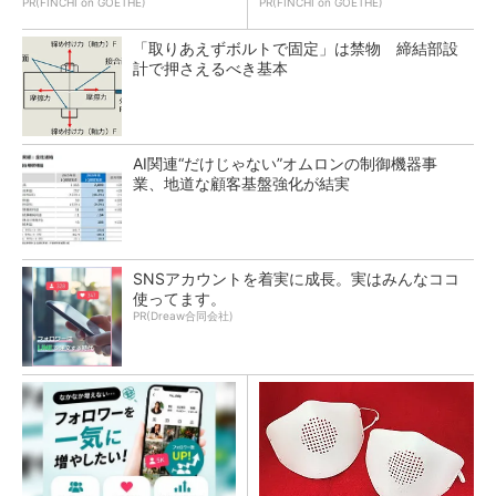
PR(FINCHI on GOETHE)
PR(FINCHI on GOETHE)
「取りあえずボルトで固定」は禁物 締結部設
計で押さえるべき基本
AI関連“だけじゃない”オムロンの制御機器事
業、地道な顧客基盤強化が結実
SNSアカウントを着実に成長。実はみんなココ
使ってます。
PR(Dreaw合同会社)