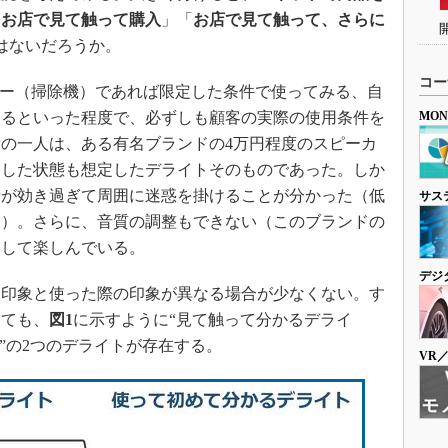
「
お店で見て触って購入
」「
お店で見て触って、さらに
はないだろうか。
コー
ナー（掃除機）であれば限定した条件で使ってみる、自
するといった程度で、必ずしも顧客の実際の使用条件を
MO
の一人は、ある有名ブランドの4万円程度のスピーカ
にした状態も想定したデライトそのものであった。しか
音が効き過ぎて周囲に迷惑を掛けることが分かった（低
サス
る）。さらに、音質の調整もできない（このブランドの
として楽しんでいる。
デジ
印象と使った際の印象が異なる場合が少なくない。す
っても、
図1
に示すように“見て触って分かるデライ
”の2つのデライトが存在する。
VR