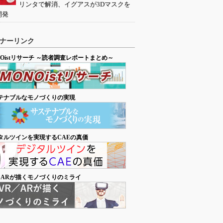
リンタで解消、イグアスが3Dマスクを
開発
ナーリンク
NOistリサーチ ～読者調査レポートまとめ～
テナブルなモノづくりの実現
タルツインを実現するCAEの真価
／ARが描くモノづくりのミライ