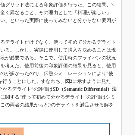
価グリッド法による印象評価を行った。この結果、3
で全く異なること、その理由として「料理が楽しい」
ない」といった実際に使ってみないと分からない要因が
るデライトだけでなく、使って初めて分かるデライト
ている。しかし、実際に使用して購入を決めることは現
手段が必要である。そこで、使用時のフライパンの状況
とを考えた。使用前後の印象評価の結果を見ると、使用
のが多かったので、伝熱シミュレーションにより“使
を行うことにした。すなわち、
図2
に示すように見た
分かるデライト”の評価は
SD（Semantic Differential）法
に関する“使って初めて分かるデライト”の評価はシミ
この両者の結果から2つのデライトを満足させる解を