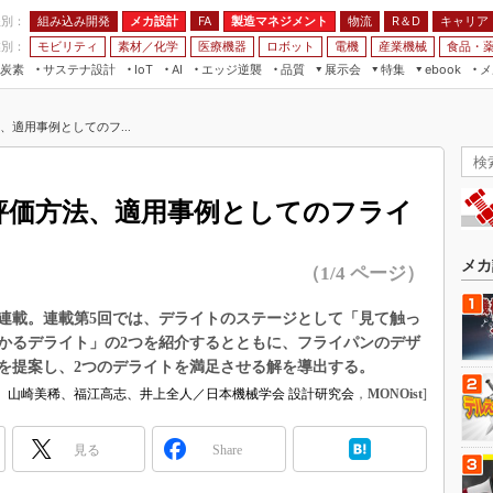
程別：
組み込み開発
メカ設計
製造マネジメント
物流
R＆D
キャリア
FA
業別：
モビリティ
素材／化学
医療機器
ロボット
電機
産業機械
食品・
炭素
サステナ設計
エッジ逆襲
品質
展示会
特集
メ
IoT
AI
ebook
伝承
組み込み開発
CEATEC
読者調査まとめ
編集後記
適用事例としてのフ...
JIMTOF
保全
メカ設計
つながるクルマ
組込み/エッジ コンピューティング
ス
 AI
製造マネジメント
5G
展＆IoT/5Gソリューション展
VR／AR
FA
評価方法、適用事例としてのフライ
IIFES
モビリティ
フィールドサービス
国際ロボット展
素材／化学
FPGA
メカ
（1/4 ページ）
ジャパンモビリティショー
組み込み画像技術
TECHNO-FRONTIER
連載。連載第5回では、デライトのステージとして「見て触っ
組み込みモデリング
かるデライト」の2つを紹介するとともに、フライパンのデザ
人テク展
Windows Embedded
を提案し、2つのデライトを満足させる解を導出する。
スマート工場EXPO
、山崎美稀、福江高志、井上全人／日本機械学会 設計研究会
，
MONOist
]
車載ソフト開発
EdgeTech+
ISO26262
日本ものづくりワールド
見る
Share
無償設計ツール
AUTOMOTIVE WORLD