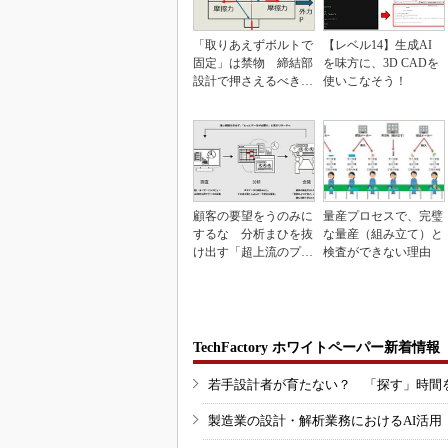
「取りあえずボルトで
【レベル14】生成AI
固定」は禁物 締結部
を味方に、3D CADを
設計で押さえるべき基
使いこなそう！
本
顧客の要望をうのみに
量産プロセスで、完璧
するな 分析まひを抜
な量産（組み立て）と
け出す「超上流のプロ
検査ができない理由
トタイピング」
TechFactory ホワイトペーパー新着情報
若手設計者が育たない？ 「探す」時間
製造業の設計・解析業務におけるAI活