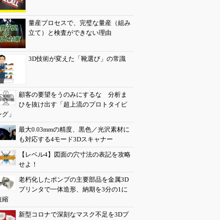
量産プロセスで、完璧な量産（組み
立て）と検査ができない理由
3D技術が変えた「靴選び」の常識
顧客の要望をうのみにするな 分析ま
ひを抜け出す「超上流のプロトタイピ
ング」
最大0.03mmの精度、黒色／光沢素材に
も対応する4モード3Dスキャナー
【レベル4】図面の穴寸法の表記を攻略
せよ！
老朽化したポンプの主要部品を金属3D
プリンタで一体造形、納期を3分の1に
短縮
新型コロナで深刻なマスク不足を3Dプ