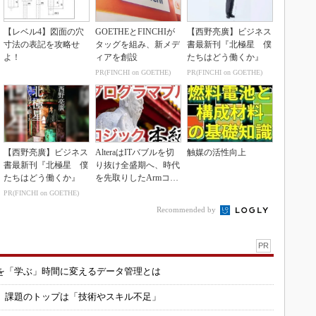
【レベル4】図面の穴
GOETHEとFINCHIが
【西野亮廣】ビジネス
寸法の表記を攻略せ
タッグを組み、新メデ
書最新刊『北極星 僕
よ！
ィアを創設
たちはどう働くか』
PR(FINCHI on GOETHE)
PR(FINCHI on GOETHE)
【西野亮廣】ビジネス
AlteraはITバブルを切
触媒の活性向上
書最新刊『北極星 僕
り抜け全盛期へ、時代
たちはどう働くか』
を先取りしたArmコア
＋FPGA...
PR(FINCHI on GOETHE)
Recommended by
PR
を「学ぶ」時間に変えるデータ管理とは
用 課題のトップは「技術やスキル不足」