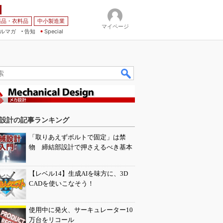
薬品・衣料品
中小製造業
マイページ
ルマガ
告知
Special
設計の記事ランキング
「取りあえずボルトで固定」は禁
物 締結部設計で押さえるべき基本
【レベル14】生成AIを味方に、3D
CADを使いこなそう！
使用中に発火、サーキュレーター10
万台をリコール