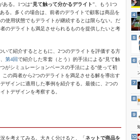
3Dプリンタ
がある。1つは“
見て触って分かるデライト
”、もう1つ
産業オープンネット展
デジタルツインとCAE
である。多くの場合は、前者のデライトで顧客は商品を
後の使用状態でもデライトが継続するとは限らない。だ
S＆OP
後者のデライトも満足させられるものを提供したいと考
インダストリー4.0
イノベーション
製造業ビッグデータ
ついて紹介するとともに、2つのデライトを評価する方
回
、
第4回
で紹介した常套（とう）的手法による“見て触
メイドインジャパン
1つがシミュレーションベースの手法による“使って初
植物工場
。この両者から2つのデライトを満足させる解を導出す
知財マネジメント
デザインに適用した事例を紹介する。最後に、2つの
海外生産
ライトデザインを考察する。
グローバル設計・開発
制御セキュリティ
新型コロナへの対応
況を考えてみる。大きく分けると、「
ネットで商品を