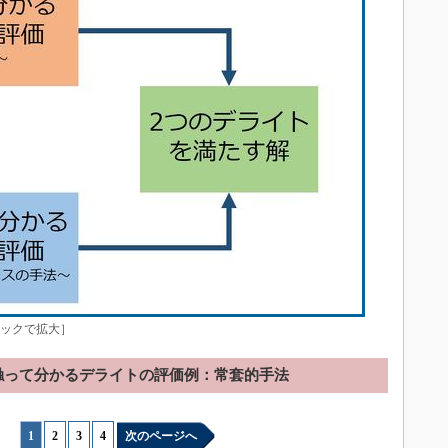
リックで拡大］
触って分かるデライトの評価例：常套的手法
1
|
2
|
3
|
4
次のページへ