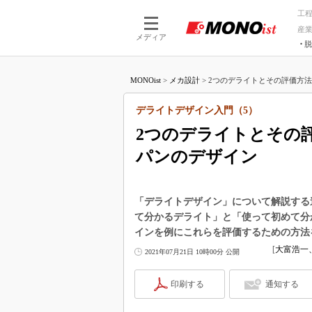
工
産
メディア
脱
つながる技術
AI×技術
MONOist
>
メカ設計
>
2つのデライトとその評価方法、
つながる工場
AI×設備
つながるサービ
Physical
デライトデザイン入門（5）
2つのデライトとその
パンのデザイン
「デライトデザイン」について解説する
て分かるデライト」と「使って初めて分
インを例にこれらを評価するための方法
[
大富浩一
2021年07月21日 10時00分 公開
印刷する
通知する