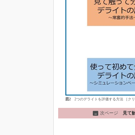
図2
2つのデライトを評価する方法 ［ク
次ページ
見て
→