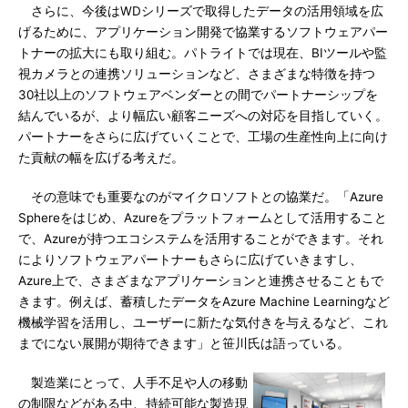
さらに、今後はWDシリーズで取得したデータの活用領域を広
げるために、アプリケーション開発で協業するソフトウェアパー
トナーの拡大にも取り組む。パトライトでは現在、BIツールや監
視カメラとの連携ソリューションなど、さまざまな特徴を持つ
30社以上のソフトウェアベンダーとの間でパートナーシップを
結んでいるが、より幅広い顧客ニーズへの対応を目指していく。
パートナーをさらに広げていくことで、工場の生産性向上に向け
た貢献の幅を広げる考えだ。
その意味でも重要なのがマイクロソフトとの協業だ。「Azure
Sphereをはじめ、Azureをプラットフォームとして活用すること
で、Azureが持つエコシステムを活用することができます。それ
によりソフトウェアパートナーもさらに広げていきますし、
Azure上で、さまざまなアプリケーションと連携させることもで
きます。例えば、蓄積したデータをAzure Machine Learningなど
機械学習を活用し、ユーザーに新たな気付きを与えるなど、これ
までにない展開が期待できます」と笹川氏は語っている。
製造業にとって、人手不足や人の移動
の制限などがある中、持続可能な製造現