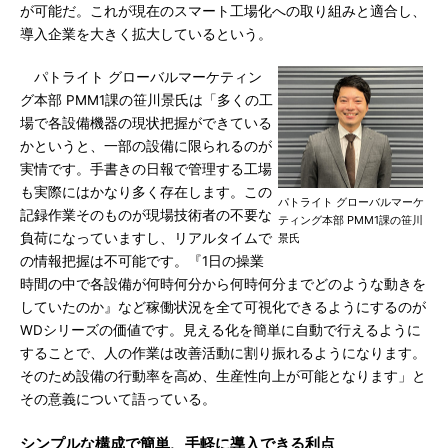
が可能だ。これが現在のスマート工場化への取り組みと適合し、
導入企業を大きく拡大しているという。
パトライト グローバルマーケティン
グ本部 PMM1課の笹川景氏は「多くの工
場で各設備機器の現状把握ができている
かというと、一部の設備に限られるのが
実情です。手書きの日報で管理する工場
も実際にはかなり多く存在します。この
パトライト グローバルマーケ
記録作業そのものが現場技術者の不要な
ティング本部 PMM1課の笹川
負荷になっていますし、リアルタイムで
景氏
の情報把握は不可能です。『1日の操業
時間の中で各設備が何時何分から何時何分までどのような動きを
していたのか』など稼働状況を全て可視化できるようにするのが
WDシリーズの価値です。見える化を簡単に自動で行えるように
することで、人の作業は改善活動に割り振れるようになります。
そのため設備の行動率を高め、生産性向上が可能となります」と
その意義について語っている。
シンプルな構成で簡単、手軽に導入できる利点