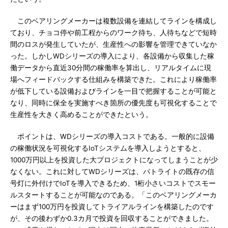
このベアリングメーカーは複数設備を連結してラインを構成し
ており、チョコ停や前工程からのワーク待ち、人待ちなどで短時
間のロスが発生していたが、生産性への影響を管理できていなか
った。しかしWDシリーズの導入により、各設備から収集した稼
働データから直近30分間の稼働率を算出し、リアルタイムに現
場へフィードバックする仕組みを構築できた。これにより稼働率
が低下している設備およびラインを一目で把握することが可能と
なり、同時に保全を実施すべき箇所の優先度も可視化することで
生産性を大きく高めることができたという。
ポイントは、WDシリーズの導入コストである。一般的に設備
の稼働状況を可視化するIoTシステムを導入しようとすると、
1000万円以上を投資した大プロジェクトになってしまうことが少
なくない。これに対してWDシリーズは、パトライトの既存の信
号灯に外付けでIoTを導入できるため、1桁小さいコストでスモー
ルスタートすることが可能なのである。「このベアリングメーカ
ーはまず100万円を投資してトライアルラインを構築したのです
が、その後わずか0.3カ月で投資を回収することができました。