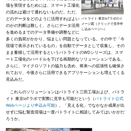
場を実現するためには、スマート工場化
の流れは避けて通れないものだ。ただ、
どのデータをどのように活用すればよい
パトライト 東京IoTラボのイ
メージ図（クリックで見学申
のかの判断は難しく、さらにデータ活用
し込みページへ）
を進めるまでのデータ準備や調整などに
多くの負荷がかかり、悩ましい問題となっている。その中で「今
現場で表示されているもの」を自動でデータとして収集し、その
まま蓄積して活用するというパトライトのWDシリーズは、スマ
ート工場化のハードルを下げる画期的なソリューションである。
さらに、マイクロソフトの協力も含め、将来への拡張性も確保さ
れており、今後さらに活用できるアプリケーションも増えてくる
見込みだ。
これらのソリューションはパトライト三田工場および、パトラ
イト 東京IoTラボで実際に見学も可能だという（
パトライト公式
Webページより申込み可能
）。「見える化」でなかなか成果が出
せずに悩む製造現場は一度パトライトに相談してみてはいかがだ
ろうか。