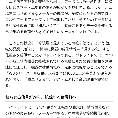
工場内でデジタル技術を活用し、データによる生産性改善に取
り組むスマート工場化の動きが広がりを見せている。しかし、工
場内にはさまざまなメーカーの機器が、多岐にわたる通信プロト
コルやデータフォーマットで稼働しており、そのためデータによ
る生産性改善に取り組みたくても、改善に必要なデータを使える
形で集める負荷が大きくて難しいケースが生まれている。
こうした状況を「今現場で見えている情報を使う」という“逆
転の発想”で解決し、簡単に機器の稼働情報を「見える化」する
仕組みを提供するのがパトライトである。パトライトでは、2010
年から工場内機器に搭載されている積層信号灯の表示情報を無線
通信で送信し、機器の稼働情報を一元的に把握することができる
「WDシリーズ」を提供。現在までに1600以上の事業所で導入さ
れており、「簡単見える化」システムとして高い評価を得てい
る。
知らせる信号灯から、記録する信号灯へ
パトライトは、1947年創業で回転灯や表示灯、情報機器など
の開発や製造を行うメーカーである。車両機器や接続機器の他、