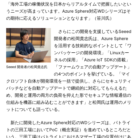
「海外工場の稼働状況を日本からリアルタイムで把握したいとい
うニーズが高まっています。Azure Sphere対応WDシリーズはそ
の期待に応えるソリューションとなります」（笹川氏）
さらにこの開発を支援しているSeeed
開発者の松岡貴志氏は、Azure Sphere
を活用する技術的なポイントとして「ワ
ンパッケージの開発環境」「Linuxカー
ネルの採用」「Azure IoT SDKの搭載」
「ファームウェアの自動アップデート」
Seeed 開発者の松岡貴志氏
の4つのポイントを挙げている。「マイ
クロソフト自体が開発環境を一括で提供し、さらにセキュリティ
パッチなどを自動アップデートで継続的に対応してもらえるた
め、開発と運用の両方の負荷を抑えた形でセキュアな情報通信の
仕組みを機器に組み込むことができます」と松岡氏は運用のメリ
ットについても語っている。
新たに開発したAzure Sphere対応のWDシリーズは、パトライ
トの三田工場においてPoC（概念実証）を進めているところだと
いう。三田工場はパトライトにおけるマザー工場の位置付けにあ