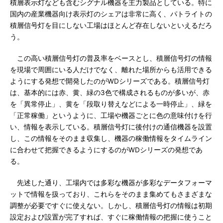
積層表示灯なども含むシグナル機器を主力製品としている。特に
国内の産業機器向け表示灯のシェアは非常に高く、パトライトの
積層信号灯を目にしない工場はほとんど存在しないといえるだろ
う。
この高い積層信号灯の普及率をベースとし、積層信号灯の情報
を現場で周囲にいる人だけでなく、離れた場所からも活用できる
ようにする発想で開発したのがWDシリーズである。積層信号灯
は、基本的には赤、黄、緑の3色で構成されるものが多いが、赤
を「異常停止」、黄を「段取り替えなどによる一時停止」、緑を
「正常稼働」というように、工場や機器ごとに色の意味付けを行
い、情報を表示している。積層信号灯に後付けの通信機器を設置
し、この情報をそのまま収集し、機器の稼働情報をタイムライン
に合わせて把握できるようにするのがWDシリーズの発想であ
る。
先述した通り、工場内では多彩な機器が多彩なデータフォーマ
ットで情報を扱っており、これらをそのまま集めてもさまざまな
調整が必要ですぐに使えない。しかし、積層信号灯の情報は初期
設定および設置が完了すれば、すぐに稼働情報の把握に使うこと