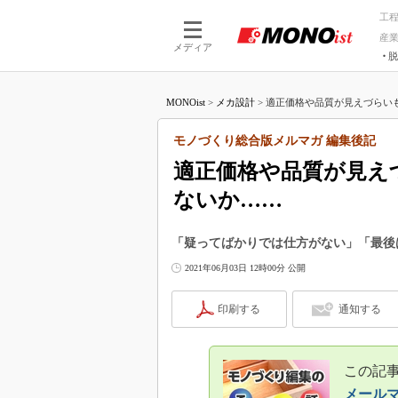
工
産
メディア
脱
つながる技術
AI×技術
MONOist
>
メカ設計
>
適正価格や品質が見えづらいも
つながる工場
AI×設備
つながるサービ
Physical
モノづくり総合版メルマガ 編集後記
適正価格や品質が見え
ないか……
「疑ってばかりでは仕方がない」「最後
2021年06月03日 12時00分 公開
印刷する
通知する
この記事
メール