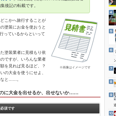
3Dプリンタ
産業オープンネット展
編集後記の転載です。
デジタルツインとCAE
S＆OP
もどこかへ旅行することが
インダストリー4.0
根の塗装にお金を使おうと
流行っているからといって
イノベーション
製造業ビッグデータ
メイドインジャパン
た塗装業者に見積もり依
植物工場
るのですが、いろんな業者
金額を見れば見るほど、？
知財マネジメント
※画像はイメージです
らいの大金を使うにせよ、
海外生産
うなと……。
グローバル設計・開発
制御セキュリティ
のに大金を出せるか、出せないか……
新型コロナへの対応
必須です