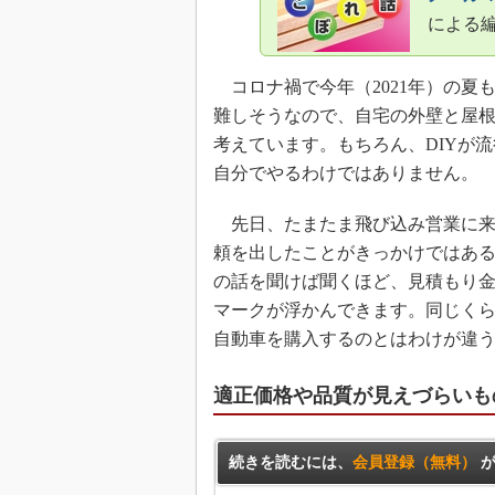
による
コロナ禍で今年（2021年）の夏
難しそうなので、自宅の外壁と屋
考えています。もちろん、DIYが
自分でやるわけではありません。
先日、たまたま飛び込み営業に来
頼を出したことがきっかけではあ
の話を聞けば聞くほど、見積もり
マークが浮かんできます。同じく
自動車を購入するのとはわけが違
適正価格や品質が見えづらいも
続きを読むには、
会員登録（無料）
が