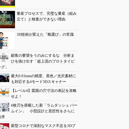
量産プロセスで、完璧な量産（組み
立て）と検査ができない理由
3D技術が変えた「靴選び」の常識
顧客の要望をうのみにするな 分析ま
ひを抜け出す「超上流のプロトタイピ
ング」
最大0.03mmの精度、黒色／光沢素材に
も対応する4モード3Dスキャナー
【レベル4】図面の穴寸法の表記を攻略
せよ！
6枚刃を搭載した新「ラムダッシュ パー
ムイン」 小型設計と意匠性をさらに
追求
新型コロナで深刻なマスク不足を3Dプ