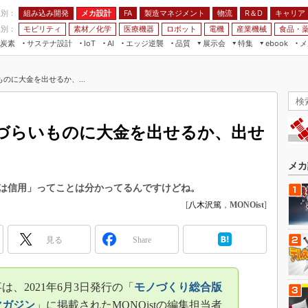
程別：
組み込み開発
メカ設計
製造マネジメント
物流
R＆D
キャリア
FA
業別：
モビリティ
素材／化学
医療機器
ロボット
電機
産業機械
食品・
炭素
サステナ設計
エッジ逆襲
品質
展示会
特集
メ
IoT
AI
ebook
伝承
組み込み開発
CEATEC
読者調査まとめ
編集後記
のに大金を出せるか、...
JIMTOF
保全
メカ設計
つながるクルマ
組込み/エッジ コンピューティング
ス
 AI
製造マネジメント
5G
展＆IoT/5Gソリューション展
VR／AR
FA
づらいものに大金を出せるか、出せ
IIFES
モビリティ
フィールドサービス
国際ロボット展
素材／化学
FPGA
メカ
ジャパンモビリティショー
組み込み画像技術
は信用」ってことは分かってるんですけどね。
TECHNO-FRONTIER
[
八木沢篤
，
MONOist
]
組み込みモデリング
人テク展
Windows Embedded
スマート工場EXPO
見る
Share
車載ソフト開発
EdgeTech+
ISO26262
日本ものづくりワールド
は、2021年6月3日発行の「
モノづくり総合版
無償設計ツール
AUTOMOTIVE WORLD
マガジン
」に掲載されたMONOistの編集担当者