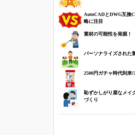
AutoCADとDWG互
略に注目
素材の可能性を発掘！
パーソナライズされた製
2500円ガチャ時代到
恥ずかしがり屋なメイク
づくり