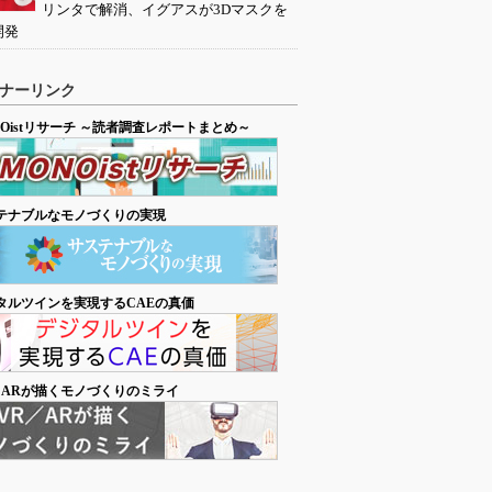
リンタで解消、イグアスが3Dマスクを
開発
ナーリンク
NOistリサーチ ～読者調査レポートまとめ～
テナブルなモノづくりの実現
タルツインを実現するCAEの真価
／ARが描くモノづくりのミライ