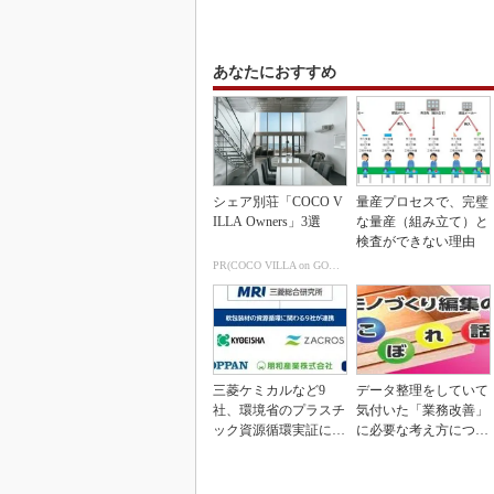
あなたにおすすめ
シェア別荘「COCO V
量産プロセスで、完璧
ILLA Owners」3選
な量産（組み立て）と
検査ができない理由
PR(COCO VILLA on GOETHE)
三菱ケミカルなど9
データ整理をしていて
社、環境省のプラスチ
気付いた「業務改善」
ック資源循環実証に参
に必要な考え方につい
画
て