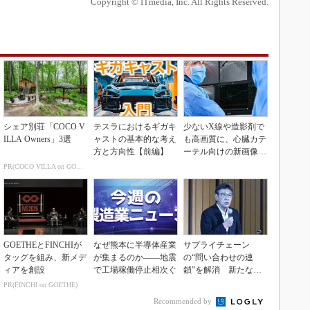
Copyright © ITmedia, Inc. All Rights Reserved.
シェア別荘「COCO V
テスラにおけるギガキ
少ないX線や造影剤で
ILLA Owners」3選
ャストの基本的な考え
も高画質に、心臓カテ
方と方向性【前編】
ーテル向けの新画像技
術
PR(COCO VILLA on GOETHE)
GOETHEとFINCHIが
なぜ熊本に半導体産業
サプライチェーン
タッグを組み、新メデ
が集まるのか――地震
の“問い合わせの連
ィアを創設
で工場稼働停止相次ぐ
鎖”を解消 新たな情
報伝達の仕組み「CM
PR(FINCHI on GOETHE)
P」
Recommended by