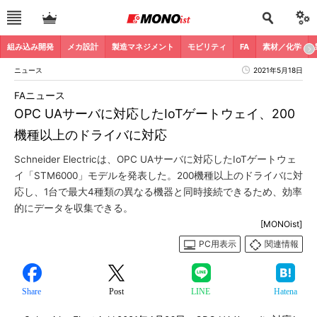
組み込み開発
メカ設計
製造マネジメント
モビリティ
FA
素材／化学
ニュース
2021年5月18日
FAニュース
OPC UAサーバに対応したIoTゲートウェイ、200
機種以上のドライバに対応
Schneider Electricは、OPC UAサーバに対応したIoTゲートウェ
イ「STM6000」モデルを発表した。200機種以上のドライバに対
応し、1台で最大4種類の異なる機器と同時接続できるため、効率
的にデータを収集できる。
[MONOist]
PC用表示
関連情報
Share
Post
LINE
Hatena