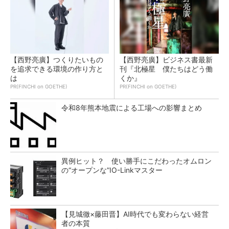
【西野亮廣】つくりたいもの
【西野亮廣】ビジネス書最新
を追求できる環境の作り方と
刊『北極星 僕たちはどう働
は
くか』
PR(FINCHI on GOETHE)
PR(FINCHI on GOETHE)
令和8年熊本地震による工場への影響まとめ
異例ヒット？ 使い勝手にこだわったオムロン
の“オープンな”IO-Linkマスター
【見城徹×藤田晋】AI時代でも変わらない経営
者の本質