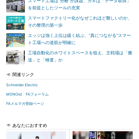
スマート工場は“分断”が課題、カギは「データ取得」
を前提としたツールの充実
スマートファクトリー化がなぜこれほど難しいのか、
その整理の第一歩
エッジは強く上位は緩く結ぶ、“真につながる”スマー
ト工場への道筋が明確に
工場自動化のホワイトスペースを狙え、主戦場は「搬
送」と「検査」か
関連リンク
Schneider Electric
MONOist FAフォーラム
FAメルマガ登録ページ
あなたにおすすめ