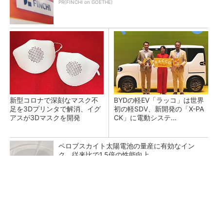
PR(FINCHI on GOETHE)
新型コロナで深刻なマスク不
BYDの軽EV「ラッコ」は世界
足を3Dプリンタで解消、イグ
初の軽SDV、新開発の「X-PA
アスが3Dマスクを開発
CK」に電動システ...
ペロブスカイト太陽電池の量産に有効なイン
ク、従来比で1.5倍の性能向上
【見城徹×藤田晋】AI時代でも変わらない経営
者の本質
PR(FINCHI on GOETHE)