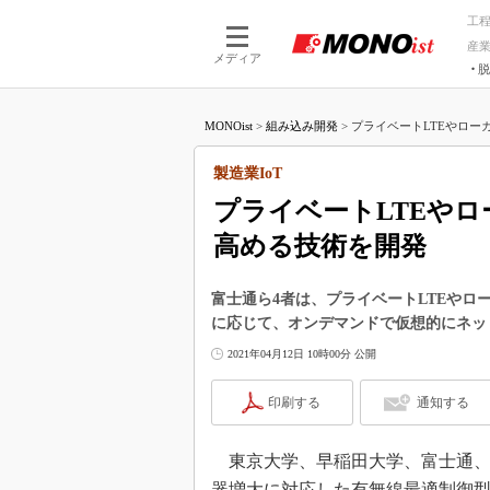
工
産
メディア
脱
つながる技術
AI×技術
MONOist
>
組み込み開発
>
プライベートLTEやローカ
つながる工場
AI×設備
つながるサービ
Physical
製造業IoT
プライベートLTEやロ
高める技術を開発
富士通ら4者は、プライベートLTEやロ
に応じて、オンデマンドで仮想的にネッ
2021年04月12日 10時00分 公開
印刷する
通知する
東京大学、早稲田大学、富士通、日立
器増大に対応した有無線最適制御