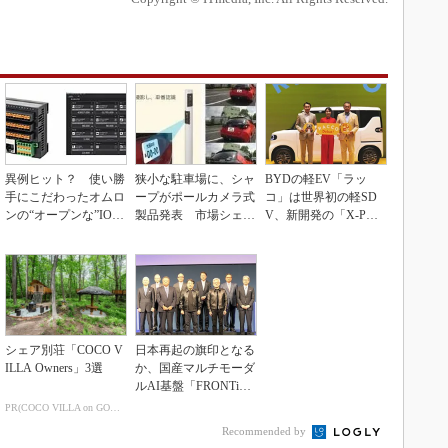
異例ヒット？ 使い勝
狭小な駐車場に、シャ
BYDの軽EV「ラッ
手にこだわったオムロ
ープがポールカメラ式
コ」は世界初の軽SD
ンの“オープンな”IO-L
製品発表 市場シェア
V、新開発の「X-PAC
inkマスター
10％目指す
K」に電動システ...
シェア別荘「COCO V
日本再起の旗印となる
ILLA Owners」3選
か、国産マルチモーダ
ルAI基盤「FRONTi
a」が始動
PR(COCO VILLA on GOETHE)
Recommended by