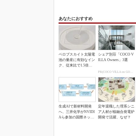
あなたにおすすめ
ペロブスカイト太陽電
シェア別荘「COCO V
池の量産に有効なイン
ILLA Owners」3選
ク、従来比で1.5倍の
性能向上
PR(COCO VILLA on GOETHE)
生成AIで新材料開発
定年退職した理系シニ
へ、三井化学がNVIDI
ア人材が核融合発電炉
Aら参加の国際ネット
開発で活躍、なぜ？
ワークに参画