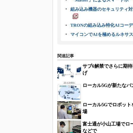
「Matter」によるスマートホー
組み込み機器のセキュリティ対
TRONの組み込み特化AIコー
マイコンでAIを極めるルネサ
関連記事
サブ6解禁でさらに期待
げ
ローカル5Gが新たな
ローカル5Gでロボット
場
富士通が小山工場でロー
などで