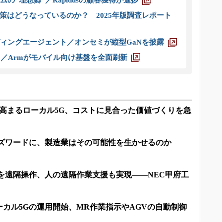
ムの“理想郷”／Rapidusの顧客獲得が進捗
策はどうなっているのか？ 2025年版調査レポート
ディングエージェント／オンセミが縦型GaNを披露
ス／Armがモバイル向け基盤を全面刷新
高まるローカル5G、コストに見合った価値づくりを急
バズワードに、製造業はその可能性を生かせるのか
を遠隔操作、人の遠隔作業支援も実現――NEC甲府工
カル5Gの運用開始、MR作業指示やAGVの自動制御