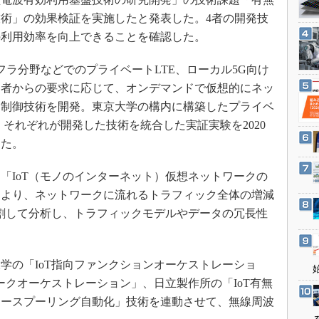
3Dプリンタ
産業オープンネット展
術」の効果検証を実施したと発表した。4者の開発技
デジタルツインとCAE
の利用効率を向上できることを確認した。
S＆OP
ラ分野などでのプライベートLTE、ローカル5G向け
インダストリー4.0
用者からの要求に応じて、オンデマンドで仮想的にネッ
イノベーション
動制御技術を開発。東京大学の構内に構築したプライベ
製造業ビッグデータ
て、それぞれが開発した技術を統合した実証実験を2020
メイドインジャパン
した。
植物工場
IoT（モノのインターネット）仮想ネットワークの
知財マネジメント
により、ネットワークに流れるトラフィック全体の増減
海外生産
分割して分析し、トラフィックモデルやデータの冗長性
グローバル設計・開発
制御セキュリティ
の「IoT指向ファンクションオーケストレーショ
新型コロナへの対応
ークオーケストレーション」、日立製作所の「IoT有無
ソースプーリング自動化」技術を連動させて、無線周波