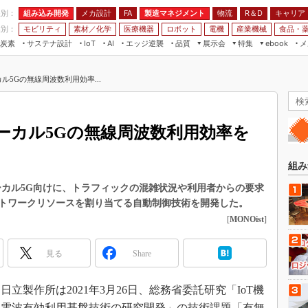
程別：
組み込み開発
メカ設計
製造マネジメント
物流
R＆D
キャリア
FA
業別：
モビリティ
素材／化学
医療機器
ロボット
電機
産業機械
食品・
炭素
サステナ設計
エッジ逆襲
品質
展示会
特集
メ
IoT
AI
ebook
伝承
組み込み開発
CEATEC
読者調査まとめ
編集後記
ル5Gの無線周波数利用効率...
JIMTOF
保全
メカ設計
つながるクルマ
組込み/エッジ コンピューティング
ス
 AI
製造マネジメント
5G
展＆IoT/5Gソリューション展
VR／AR
FA
ーカル5Gの無線周波数利用効率を
IIFES
モビリティ
フィールドサービス
国際ロボット展
素材／化学
FPGA
組み
ジャパンモビリティショー
組み込み画像技術
ーカル5G向けに、トラフィックの混雑状況や利用者からの要求
TECHNO-FRONTIER
トワークリソースを割り当てる自動制御技術を開発した。
組み込みモデリング
人テク展
[
MONOist
]
Windows Embedded
スマート工場EXPO
車載ソフト開発
見る
Share
EdgeTech+
ISO26262
日本ものづくりワールド
製作所は2021年3月26日、総務省委託研究「IoT機
無償設計ツール
AUTOMOTIVE WORLD
型電波有効利用基盤技術の研究開発」の技術課題「有無