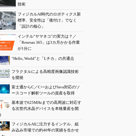
技術
フィジカルAI時代のロボティクス新
標準、安全性は「後付け」でなく
「設計の核心」
インテル“ヤマネコ”の実力は？／
「Renesas 365」は3カ月かかる作業
が1分に
“Hello, World”と「Lチカ」の共通点
フラクタルによる高精度画像認識技術
を開発
富士通からC／C++およびJava対応のソ
ースコード解析ツールの資産を取得
基本波で625MHzまでの高周波に対応す
る次世代水晶デバイスを本格量産を開
始
フィジカルAIに注力するインテル、組
み込み市場での約40年の実績を生かせ