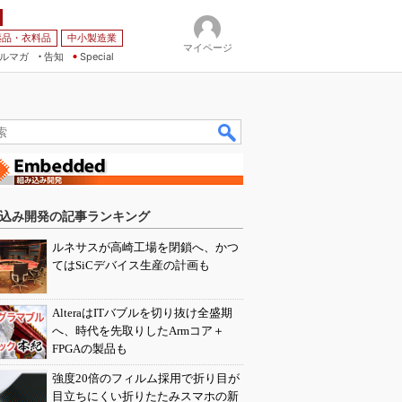
薬品・衣料品
中小製造業
マイページ
ルマガ
告知
Special
込み開発の記事ランキング
ルネサスが高崎工場を閉鎖へ、かつ
てはSiCデバイス生産の計画も
AlteraはITバブルを切り抜け全盛期
へ、時代を先取りしたArmコア＋
FPGAの製品も
強度20倍のフィルム採用で折り目が
目立ちにくい折りたたみスマホの新