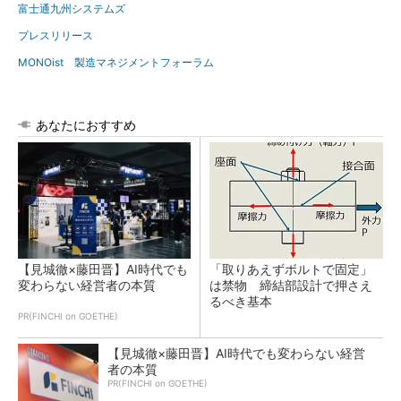
富士通九州システムズ
プレスリリース
MONOist 製造マネジメントフォーラム
あなたにおすすめ
【見城徹×藤田晋】AI時代でも
「取りあえずボルトで固定」
変わらない経営者の本質
は禁物 締結部設計で押さえ
るべき基本
PR(FINCHI on GOETHE)
【見城徹×藤田晋】AI時代でも変わらない経営
者の本質
PR(FINCHI on GOETHE)