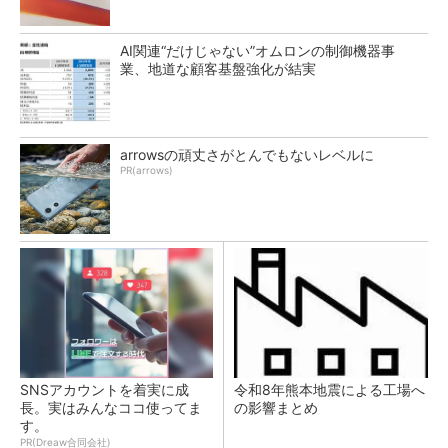
AI関連“だけじゃない”オムロンの制御機器事
業、地道な顧客基盤強化が結実
arrowsの頑丈さがとんでもないレベルに
PR(arrows)
SNSアカウントを着実に成
令和8年熊本地震による工場へ
長。実はみんなココ使ってま
の影響まとめ
す。
PR(Dreaw合同会社)