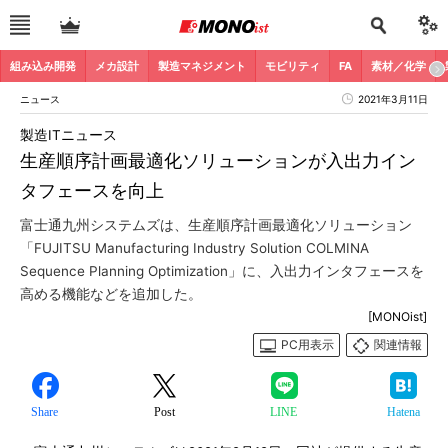
組み込み開発
メカ設計
製造マネジメント
モビリティ
FA
素材／化学
ニュース
2021年3月11日
製造ITニュース
生産順序計画最適化ソリューションが入出力イン
タフェースを向上
富士通九州システムズは、生産順序計画最適化ソリューション
「FUJITSU Manufacturing Industry Solution COLMINA
Sequence Planning Optimization」に、入出力インタフェースを
高める機能などを追加した。
[MONOist]
PC用表示
関連情報
Share
Post
LINE
Hatena