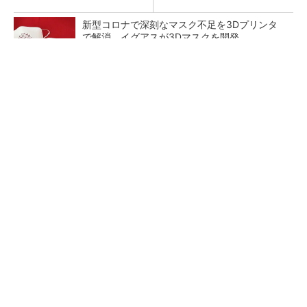
新型コロナで深刻なマスク不足を3Dプリンタ
で解消、イグアスが3Dマスクを開発
【レベル14】生成AIを味方に、3D CADを使い
こなそう！
狭小な駐車場に、シャープがポールカメラ式製
品発表 市場シェア10％目指す