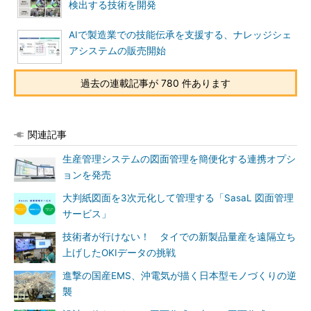
検出する技術を開発
AIで製造業での技能伝承を支援する、ナレッジシェ
アシステムの販売開始
過去の連載記事が 780 件あります
関連記事
生産管理システムの図面管理を簡便化する連携オプシ
ョンを発売
大判紙図面を3次元化して管理する「SasaL 図面管理
サービス」
技術者が行けない！ タイでの新製品量産を遠隔立ち
上げしたOKIデータの挑戦
進撃の国産EMS、沖電気が描く日本型モノづくりの逆
襲