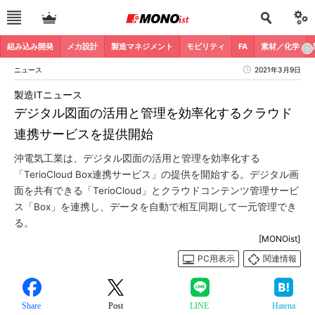
組み込み開発
メカ設計
製造マネジメント
モビリティ
FA
素材／化学
ニュース
2021年3月9日
製造ITニュース
デジタル図面の活用と管理を効率化するクラウド
連携サービスを提供開始
沖電気工業は、デジタル図面の活用と管理を効率化する
「TerioCloud Box連携サービス」の提供を開始する。デジタル画
面を共有できる「TerioCloud」とクラウドコンテンツ管理サービ
ス「Box」を連携し、データを自動で相互同期して一元管理でき
る。
[MONOist]
PC用表示
関連情報
Share
Post
LINE
Hatena