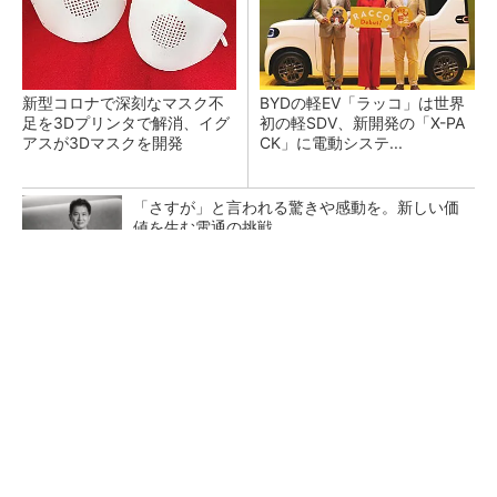
新型コロナで深刻なマスク不
BYDの軽EV「ラッコ」は世界
足を3Dプリンタで解消、イグ
初の軽SDV、新開発の「X-PA
アスが3Dマスクを開発
CK」に電動システ...
「さすが」と言われる驚きや感動を。新しい価
値を生む電通の挑戦
PR(dentsu Japan)
ペロブスカイト太陽電池の量産に有効なイン
ク、従来比で1.5倍の性能向上
【レベル14】生成AIを味方に、3D CADを使い
こなそう！