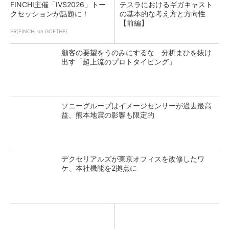
FINCHI主催「IVS2026」トー
テスラにおけるギガキャスト
クセッションが話題に！
の基本的な考え方と方向性
【前編】
PR(FINCHI on GOETHE)
顧客の要望をうのみにするな 分析まひを抜け
出す「超上流のプロトタイピング」
ソニーグループはイメージセンサーが過去最高
益、熊本地震の影響も限定的
デクセリアルズが東京オフィスを改修したワ
ケ、本社機能を2拠点に