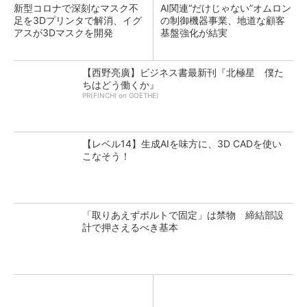
新型コロナで深刻なマスク不
AI関連“だけじゃない”オムロン
足を3Dプリンタで解消、イグ
の制御機器事業、地道な顧客
アスが3Dマスクを開発
基盤強化が結実
【西野亮廣】ビジネス書最新刊『北極星 僕た
ちはどう働くか』
PR(FINCHI on GOETHE)
【レベル14】生成AIを味方に、3D CADを使い
こなそう！
「取りあえずボルトで固定」は禁物 締結部設
計で押さえるべき基本