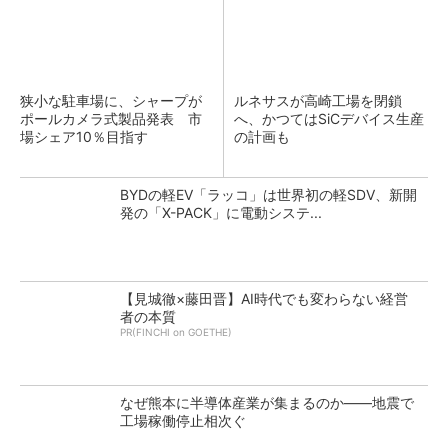
狭小な駐車場に、シャープが
ルネサスが高崎工場を閉鎖
ポールカメラ式製品発表 市
へ、かつてはSiCデバイス生産
場シェア10％目指す
の計画も
BYDの軽EV「ラッコ」は世界初の軽SDV、新開
発の「X-PACK」に電動システ...
【見城徹×藤田晋】AI時代でも変わらない経営
者の本質
PR(FINCHI on GOETHE)
なぜ熊本に半導体産業が集まるのか――地震で
工場稼働停止相次ぐ