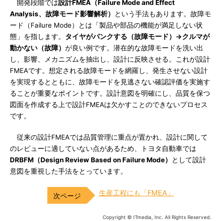
開発段階では
設計FMEA（Failure Mode and Effect
Analysis、故障モード影響解析）
という手法もあります。故障モ
ード（Failure Mode）とは「製品や部品の機能が満足しない状
態」を指します。
タイヤがパンクする（故障モード）→クルマが
動かない（故障）
が良い例です。潜在的な故障モードを洗い出
し、影響、メカニズムを抽出し、設計に反映させる。これが設計
FMEAです。想定される故障モードを網羅し、発生させない設計
を実現するとともに、故障モードを見逃さない確認評価を実施す
ることが重要なポイントです。設計意図を明確にし、品質を保つ
図面を作成する上で設計FMEAは欠かすことのできないプロセス
です。
従来の設計FMEAでは品質管理に重点が置かれ、設計に関して
のレビューに適していない点があるため、トヨタ自動車では
DRBFM（Design Review Based on Failure Mode）
として設計
意図を重視した手法をとっています。
生産工程にも「FMEA」
Copyright © ITmedia, Inc. All Rights Reserved.