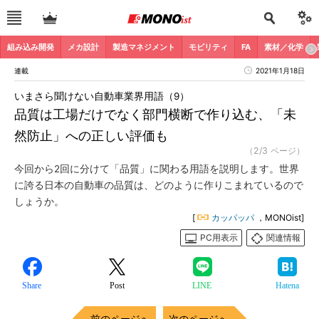
組み込み開発
メカ設計
製造マネジメント
モビリティ
FA
素材／化学
連載
2021年1月18日
いまさら聞けない自動車業界用語（9）
品質は工場だけでなく部門横断で作り込む、「未
然防止」への正しい評価も
（2/3 ページ）
今回から2回に分けて「品質」に関わる用語を説明します。世界
に誇る日本の自動車の品質は、どのように作りこまれているので
しょうか。
[
カッパッパ
，MONOist]
PC用表示
関連情報
Share
Post
LINE
Hatena
前のページへ
次のページへ