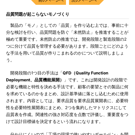
品質問題が起こらないモノづくり
製品の「モノ」としての「品質」を作り込む上では、事前に十
分な検討を行い、品質問題を防ぐ「未然防止」を推進することが
極めて重要です。未然防止の推進では、開発段階と製造段階の2
つに分けて品質を管理する必要があります。段階ごとにどのよう
な手法を用いて品質が作りこまれるのかについて説明しましょ
う。
開発段階の1つ目の手法は「
QFD（Quality Function
Deployment、品質機能展開）
」です。これは開発設計の段階で
必要な機能と特性を決める手法です。顧客の要望とその製品に何
を求めているのかをまとめ、設計基準値に落とし込むために使用
されます。内容としては、要求品質を要求品質展開表に、必要特
性を必要特性展開表にまとめ、2つを集約したマトリクスにして
品質表を作成。関連性の強さ対応度を点数で評価し、重要度をつ
けて設計目標値を決定するという流れになります。
分かりにくいので「工場の現場で使いやすいボールペン」を開