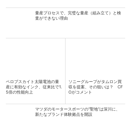
量産プロセスで、完璧な量産（組み立て）と検
査ができない理由
ペロブスカイト太陽電池の量
ソニーグループがタムロン買
産に有効なインク、従来比で1.
収を提案、その狙いは？ CF
5倍の性能向上
Oがコメント
マツダのモータースポーツの“聖地”は深川に、
新たなブランド体験拠点を開設