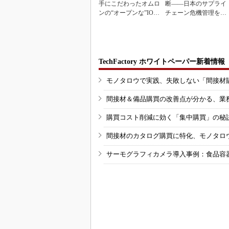
手にこだわったオムロ
断――日本のサプライ
ンの“オープンな”IO-L
チェーン危機管理を変
inkマスター
えるとき
TechFactory ホワイトペーパー新着情報
モノタロウで実践、失敗しない「間接材
間接材＆備品購買の改善点が分かる、業
購買コスト削減に効く「集中購買」の秘
間接材のカタログ購買に特化、モノタロ
サーモグラフィカメラ導入事例：食品容