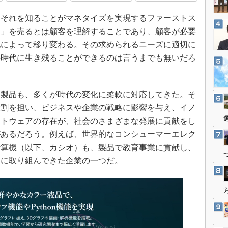
3Dプリンタ
産業オープンネット展
それを知ることがマネタイズを実現するファーストス
デジタルツインとCAE
ト」を売るとは顧客を理解することであり、顧客が必要
S＆OP
化によって移り変わる。その求められるニーズに適切に
インダストリー4.0
の時代に生き残ることができるのは言うまでも無いだろ
イノベーション
製造業ビッグデータ
製品も、多くが時代の変化に柔軟に対応してきた。そ
メイドインジャパン
役割を担い、ビジネスや企業の戦略に影響を与え、イノ
植物工場
フトウェアの存在が、社会のさまざまな発展に貢献をし
知財マネジメント
があるだろう。例えば、世界的なコンシューマーエレク
海外生産
計算機（以下、カシオ）も、製品で教育事業に貢献し、
ンに取り組んできた企業の一つだ。
グローバル設計・開発
制御セキュリティ
新型コロナへの対応