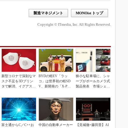
製造マネジメント
MONOist トップ
Copyright © ITmedia, Inc. All Rights Reserved.
新型コロナで深刻なマ
BYDの軽EV「ラッ
狭小な駐車場に、シャ
スク不足を3Dプリン
コ」は世界初の軽SD
ープがポールカメラ式
タで解消、イグアスが
V、新開発の「X-PAC
製品発表 市場シェア
3Dマスクを開発
K」に電動システ...
10％目指す
富士通からC／C++お
中国の自動車メーカー
【見城徹×藤田晋】AI