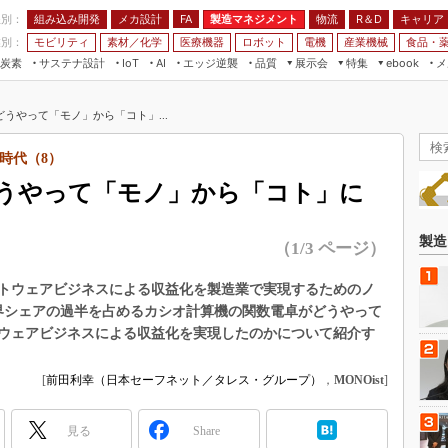
程別：
組み込み開発
メカ設計
製造マネジメント
物流
R＆D
キャリア
FA
業別：
モビリティ
素材／化学
医療機器
ロボット
電機
産業機械
食品・
炭素
サステナ設計
エッジ逆襲
品質
展示会
特集
メ
IoT
AI
ebook
伝承
組み込み開発
CEATEC
読者調査まとめ
編集後記
うやって「モノ」から「コト」...
JIMTOF
保全
メカ設計
つながるクルマ
組込み/エッジ コンピューティング
ス
 AI
製造マネジメント
5G
時代（8）
展＆IoT/5Gソリューション展
VR／AR
FA
うやって「モノ」から「コト」に
IIFES
モビリティ
フィールドサービス
国際ロボット展
素材／化学
FPGA
製造
（1/3 ページ）
ジャパンモビリティショー
組み込み画像技術
TECHNO-FRONTIER
トウェアビジネスによる収益化を製造業で実現するためのノ
組み込みモデリング
界シェアの過半を占めるカシオ計算機の関数電卓がどうやって
人テク展
Windows Embedded
ウェアビジネスによる収益化を実現したのかについて紹介す
スマート工場EXPO
車載ソフト開発
EdgeTech+
[
前田利幸（日本セーフネット／タレス・グループ）
，
MONOist
]
ISO26262
日本ものづくりワールド
無償設計ツール
見る
Share
AUTOMOTIVE WORLD