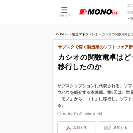
工
産
メディア
脱
つながる技術
AI×技術
MONOist
>
製造マネジメント
>
カシオの関数電卓はど
つながる工場
AI×設備
つながるサービ
Physical
サブスクで稼ぐ製造業のソフトウェア新
カシオの関数電卓はど
移行したのか
サブスクリプションに代表される、ソフ
ウハウを紹介する本連載。第8回は、世
「モノ」から「コト」に移行し、ソフト
る。
2021年01月13日 10時00分 公開
印刷する
通知する