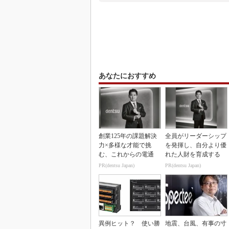
あなたにおすすめ
創業125年の課題解決
全員がリーダーシップ
力×多様な才能で挑
を発揮し、自分より優
む、これからの電通
れた人財を育成する
PR(dentsu Japan)
PR(dentsu Japan)
異例ヒット？ 使い勝
地震、台風、有事の寸