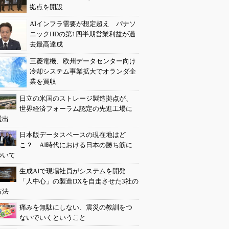
拠点を開設
AIインフラ需要が想定超え パナソ
ニックHDの第1四半期営業利益が過
去最高達成
三菱電機、欧州データセンター向け
冷却システム事業拡大でオランダ企
業を買収
日立の米国のストレージ製造拠点が、
世界経済フォーラム認定の先進工場に
選出
日本版データスペースの現在地はど
こ？ AI時代における日本の勝ち筋に
ついて
生成AIで現場社員がシステムを開発
「人中心」の製造DXを自走させた3社の
方法
痛みを無駄にしない、震災の教訓をつ
ないでいくということ