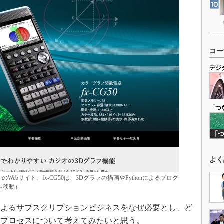
コー
デジ
「つ
よく
Webサイト。fx-CG50は、3Dグラフの描画やPythonによるプログ
へ移動）
よるサブスクリプションビジネスをなぜ必要とし、ど
のプロセスについて考えてみたいと思う。