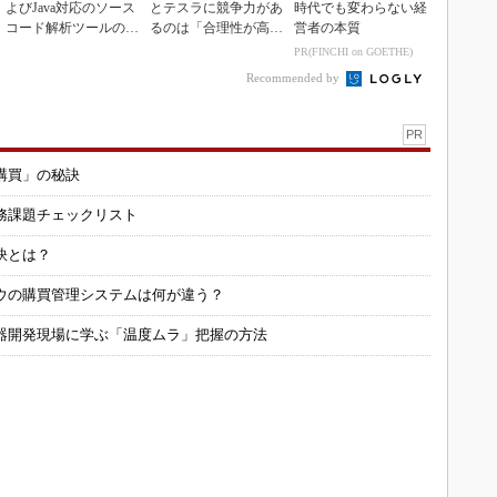
よびJava対応のソース
とテスラに競争力があ
時代でも変わらない経
コード解析ツールの資
るのは「合理性が高
営者の本質
産を取得
い」から
PR(FINCHI on GOETHE)
Recommended by
PR
購買」の秘訣
務課題チェックリスト
訣とは？
ウの購買管理システムは何が違う？
器開発現場に学ぶ「温度ムラ」把握の方法