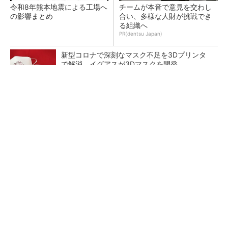
令和8年熊本地震による工場へ
チームが本音で意見を交わし
の影響まとめ
合い、多様な人財が挑戦でき
る組織へ
PR(dentsu Japan)
新型コロナで深刻なマスク不足を3Dプリンタ
で解消、イグアスが3Dマスクを開発
【レベル14】生成AIを味方に、3D CADを使い
こなそう！
狭小な駐車場に、シャープがポールカメラ式製
品発表 市場シェア10％目指す