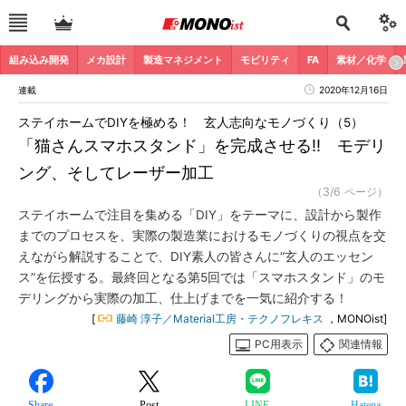
組み込み開発
メカ設計
製造マネジメント
モビリティ
FA
素材／化学
連載
2020年12月16日
ステイホームでDIYを極める！ 玄人志向なモノづくり（5）
「猫さんスマホスタンド」を完成させる!! モデリ
ング、そしてレーザー加工
（3/6 ページ）
ステイホームで注目を集める「DIY」をテーマに、設計から製作
までのプロセスを、実際の製造業におけるモノづくりの視点を交
えながら解説することで、DIY素人の皆さんに“玄人のエッセン
ス”を伝授する。最終回となる第5回では「スマホスタンド」のモ
デリングから実際の加工、仕上げまでを一気に紹介する！
[
藤崎 淳子／Material工房・テクノフレキス
，MONOist]
PC用表示
関連情報
Share
Post
LINE
Hatena