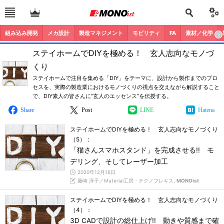
組み込み開発
メカ設計
製造マネジメント
モビリティ
FA
素材／化学
ステイホームでDIYを極める！ 玄人志向なモノづ
くり
ステイホームで注目を集める「DIY」をテーマに、設計から製作までのプロ
セスを、実際の製造業におけるモノづくりの視点を交えながら解説すること
で、DIY素人の皆さんに“玄人のエッセンス”を伝授する。
Share
Post
LINE
Hatena
ステイホームでDIYを極める！ 玄人志向なモノづくり
（5）：
「猫さんスマホスタンド」を完成させる!! モ
デリング、そしてレーザー加工
2020年12月16日
藤崎 淳子／Material工房・テクノフレキス,
MONOist
ステイホームでDIYを極める！ 玄人志向なモノづくり
（4）：
3D CADで設計の総仕上げ!! 動きや質感まで確