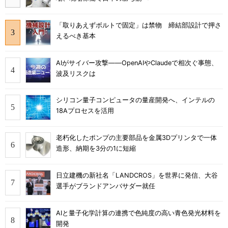
「取りあえずボルトで固定」は禁物 締結部設計で押さ
えるべき基本
AIがサイバー攻撃――OpenAIやClaudeで相次ぐ事態、
波及リスクは
シリコン量子コンピュータの量産開発へ、インテルの
18Aプロセスを活用
老朽化したポンプの主要部品を金属3Dプリンタで一体
造形、納期を3分の1に短縮
日立建機の新社名「LANDCROS」を世界に発信、大谷
選手がブランドアンバサダー就任
AIと量子化学計算の連携で色純度の高い青色発光材料を
開発