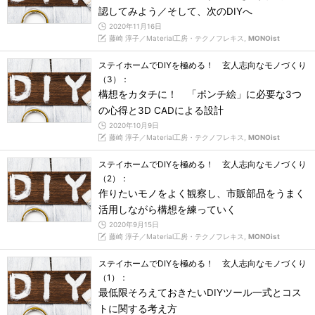
認してみよう／そして、次のDIYへ
2020年11月16日
藤崎 淳子／Material工房・テクノフレキス,
MONOist
ステイホームでDIYを極める！ 玄人志向なモノづくり
（3）：
構想をカタチに！ 「ポンチ絵」に必要な3つ
の心得と3D CADによる設計
2020年10月9日
藤崎 淳子／Material工房・テクノフレキス,
MONOist
ステイホームでDIYを極める！ 玄人志向なモノづくり
（2）：
作りたいモノをよく観察し、市販部品をうまく
活用しながら構想を練っていく
2020年9月15日
藤崎 淳子／Material工房・テクノフレキス,
MONOist
ステイホームでDIYを極める！ 玄人志向なモノづくり
（1）：
最低限そろえておきたいDIYツール一式とコス
トに関する考え方