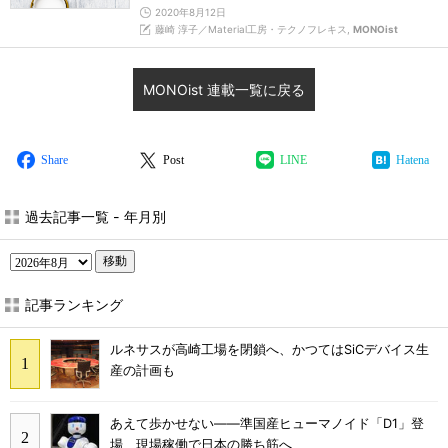
2020年8月12日
藤崎 淳子／Material工房・テクノフレキス,
MONOist
MONOist 連載一覧に戻る
Share
Post
LINE
Hatena
過去記事一覧 - 年月別
移動
記事ランキング
ルネサスが高崎工場を閉鎖へ、かつてはSiCデバイス生
産の計画も
あえて歩かせない――準国産ヒューマノイド「D1」登
場、現場稼働で日本の勝ち筋へ