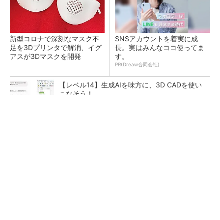
新型コロナで深刻なマスク不
SNSアカウントを着実に成
足を3Dプリンタで解消、イグ
長。実はみんなココ使ってま
アスが3Dマスクを開発
す。
PR(Dreaw合同会社)
【レベル14】生成AIを味方に、3D CADを使い
こなそう！
令和8年熊本地震による工場への影響まとめ
狭小な駐車場に、シャープがポールカメラ式製
品発表 市場シェア10％目指す