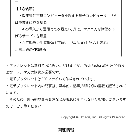
【主な内容】
・数年後に古典コンピュータを超える量子コンピュータ、IBM
は事業化に舵を切る
・AIの導入から運用までを最短1カ月に、マクニカが障壁を下
げるサービスを用意
・在宅勤務で生産準備を可能に、BOPの作り込みを容易にし
た富士通のVPS新版
・ブックレットは無料でお読みいただけますが、TechFactoryの利用登録お
よび、メルマガの購読が必要です。
・電子ブックレットはPDFファイルで作成されています。
・電子ブックレット内の記事は、基本的に記事掲載時点の情報で記述されて
います。
そのため一部時制や固有名詞などが現状にそぐわない可能性がございます
ので、ご了承ください。
Copyright © ITmedia, Inc. All Rights Reserved.
関連情報