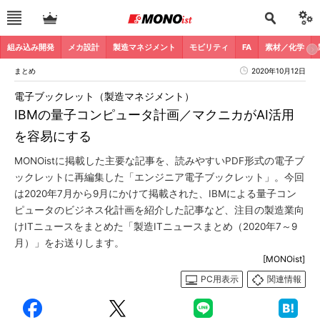
組み込み開発
メカ設計
製造マネジメント
モビリティ
FA
素材／化学
まとめ
2020年10月12日
電子ブックレット（製造マネジメント）
IBMの量子コンピュータ計画／マクニカがAI活用
を容易にする
MONOistに掲載した主要な記事を、読みやすいPDF形式の電子ブ
ックレットに再編集した「エンジニア電子ブックレット」。今回
は2020年7月から9月にかけて掲載された、IBMによる量子コン
ピュータのビジネス化計画を紹介した記事など、注目の製造業向
けITニュースをまとめた「製造ITニュースまとめ（2020年7～9
月）」をお送りします。
[MONOist]
PC用表示
関連情報