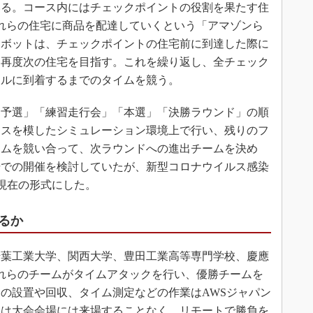
いる。コース内にはチェックポイントの役割を果たす住
れらの住宅に商品を配達していくという「アマゾンら
ロボットは、チェックポイントの住宅前に到達した際に
ら再度次の住宅を目指す。これを繰り返し、全チェック
ールに到着するまでのタイムを競う。
予選」「練習走行会」「本選」「決勝ラウンド」の順
ースを模したシミュレーション環境上で行い、残りのフ
イムを競い合って、次ラウンドへの進出チームを決め
場での開催を検討していたが、新型コロナウイルス感染
て現在の形式にした。
るか
葉工業大学、関西大学、豊田工業高等専門学校、慶應
れらのチームがタイムアタックを行い、優勝チームを
の設置や回収、タイム測定などの作業はAWSジャパン
ムは大会会場には来場することなく、リモートで勝負を