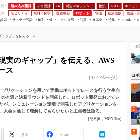
程別：
組み込み開発
メカ設計
製造マネジメント
物流
R＆D
キャリア
FA
業別：
モビリティ
素材／化学
医療機器
ロボット
電機
産業機械
食品・
炭素
サステナ設計
エッジ逆襲
品質
展示会
特集
メ
IoT
AI
ebook
伝承
組み込み開発
CEATEC
読者調査まとめ
編集後記
ャップ」を伝える、A...
JIMTOF
保全
メカ設計
つながるクルマ
組込み/エッジ コンピューティング
ス
 AI
製造マネジメント
5G
展＆IoT/5Gソリューション展
VR／AR
FA
現実のギャップ」を伝える、AWS
IIFES
モビリティ
フィールドサービス
ース
国際ロボット展
素材／化学
FPGA
ロボ
（1/2 ページ）
ジャパンモビリティショー
組み込み画像技術
TECHNO-FRONTIER
自作のアプリケーションを用いて実機ロボットでレースを行う学生向
組み込みモデリング
hallenge」の本選と決勝ラウンドを開催した。ロボット開発においてシ
人テク展
Windows Embedded
だが、シミュレーション環境で開発したアプリケーションを
スマート工場EXPO
、大会を通じて理解してもらいたいと主催者は語る。
車載ソフト開発
EdgeTech+
[
池谷翼
，
MONOist
]
ISO26262
日本ものづくりワールド
無償設計ツール
見る
Share
AUTOMOTIVE WORLD