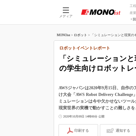
工
産
メディア
脱
つながる技術
AI×技術
MONOist
>
ロボット
>
「シミュレーションと現実のギ
つながる工場
AI×設備
つながるサービ
Physical
ロボットイベントレポート
「シミュレーションと
の学生向けロボットレ
AWSジャパンは2020年9月15日、
け大会「AWS Robot Delivery C
ミュレーションは今や欠かせないツール
現実世界の実機で動かすことの難しさを
2020年10月09日 14時00分 公開
印刷する
通知する