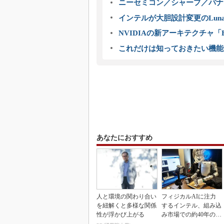
ニーセミコン／シャープ／パナ
インテルが大胆設計変更のLuna
NVIDIAの新アーキテクチャ「Bl
これだけは知っておきたい機能
あなたにおすすめ
人と環境の関わり合い
フィジカルAIに注力
を紐解くと多様な関係
するインテル、組み込
性が浮かび上がる
み市場での約40年の実
績を生かせるか