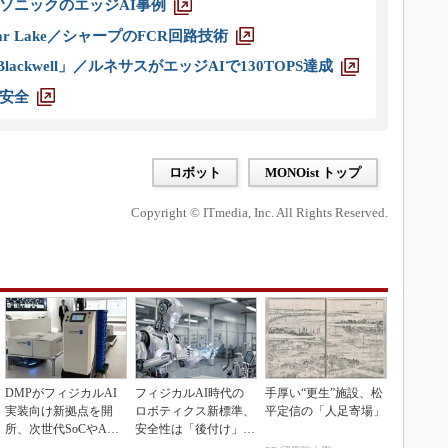
ソニックのエッジAI事例
r Lake／シャープのFCR回路技術
ackwell」／ルネサスがエッジAIで130TOPS達成
安全
ロボット
MONOist トップ
Copyright © ITmedia, Inc. All Rights Reserved.
DMPがフィジカルAI
フィジカルAI時代の
手厚い“更生”施設、松
実装向け新拠点を開
ロボティクス新標準、
平定信の「人足寄場」
所、次世代SoCやAM
安全性は「後付け」で
Rデモを披露
なく「設計の核心」