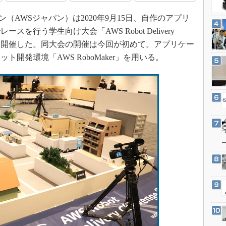
3Dプリンタ
産業オープンネット展
（AWSジャパン）は2020年9月15日、自作のアプリ
デジタルツインとCAE
を行う学生向け大会「AWS Robot Delivery
S＆OP
ウンドを開催した。同大会の開催は今回が初めて。アプリケー
インダストリー4.0
開発環境「AWS RoboMaker」を用いる。
イノベーション
製造業ビッグデータ
メイドインジャパン
植物工場
知財マネジメント
海外生産
グローバル設計・開発
制御セキュリティ
新型コロナへの対応