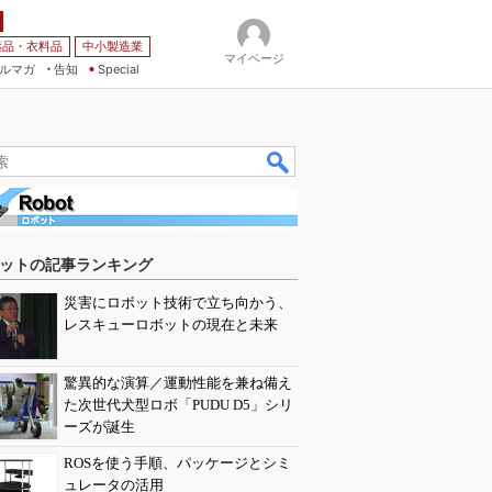
薬品・衣料品
中小製造業
マイページ
ルマガ
告知
Special
ットの記事ランキング
災害にロボット技術で立ち向かう、
レスキューロボットの現在と未来
驚異的な演算／運動性能を兼ね備え
た次世代犬型ロボ「PUDU D5」シリ
ーズが誕生
ROSを使う手順、パッケージとシミ
ュレータの活用