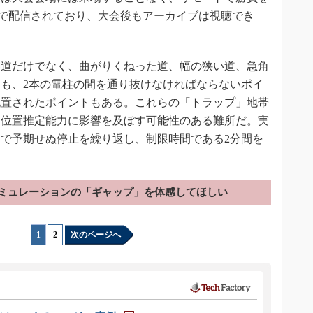
Liveで配信されており、大会後もアーカイブは視聴でき
道だけでなく、曲がりくねった道、幅の狭い道、急角
も、2本の電柱の間を通り抜けなければならないポイ
配置されたポイントもある。これらの「トラップ」地帯
己位置推定能力に影響を及ぼす可能性のある難所だ。実
中で予期せぬ停止を繰り返し、制限時間である2分間を
。
ミュレーションの「ギャップ」を体感してほしい
1
|
2
次のページへ