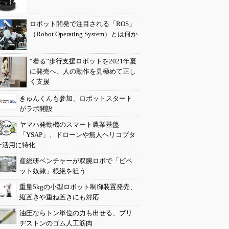
ロボット開発で注目される「ROS」
（Robot Operating System）とは何か
“着る”歩行支援ロボットを2021年夏
に発売へ、人の動作を見極めて正し
く支援
きゅんくんも参加、ロボットスタート
がラボ開設
ヤマハ発動機のスマート農業基盤
「YSAP」、ドローンや無人ヘリコプタ
ー活用に特化
産総研ベンチャーが双腕ロボで「ピペ
ット奴隷」根絶を狙う
重量5kgの小型ロボット制御装置発売、
縦置きや重ね置きにも対応
油圧ならトン単位の力も出せる、ブリ
ヂストンのゴム人工筋肉