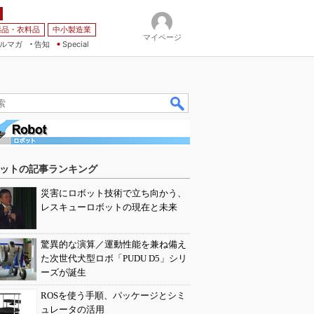
薬品・衣料品
中小製造業
マイページ
ルマガ
告知
Special
ットの記事ランキング
災害にロボット技術で立ち向かう、
レスキューロボットの現在と未来
驚異的な演算／運動性能を兼ね備え
た次世代犬型ロボ「PUDU D5」シリ
ーズが誕生
ROSを使う手順、パッケージとシミ
ュレータの活用