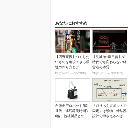
あなたにおすすめ
【西野亮廣】つくりた
【見城徹×藤田晋】AI
いものを追求できる環
時代でも変わらない経
境の作り方とは
営者の本質
PR(FINCHI on GOETHE)
PR(FINCHI on GOETHE)
自律走行ロボット第2
「取りあえずボルトで
世代 連続稼働時間3.
固定」は禁物 締結部
6倍、他社製品との連
設計で押さえるべき基
携も可能
本