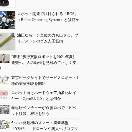
ロボット開発で注目される「ROS」
（Robot Operating System）とは何か
油圧ならトン単位の力も出せる、ブ
リヂストンのゴム人工筋肉
“着る”歩行支援ロボットを2021年夏に
発売へ、人の動作を見極めて正しく支
援
東京ビッグサイトでサービスロボット4
種の実証実験を開始
ロボット向けハードウェア抽象化レイ
ヤー「OpenEL 2.0」とは何か
産総研ベンチャーが双腕ロボで「ピペ
ット奴隷」根絶を狙う
ヤマハ発動機のスマート農業基盤
「YSAP」、ドローンや無人ヘリコプタ