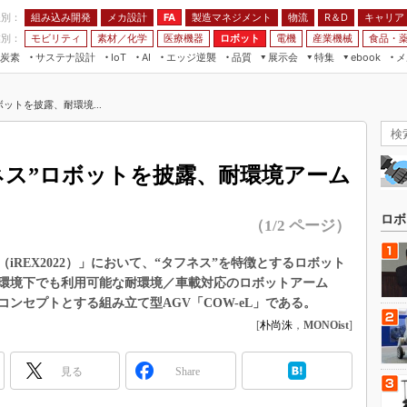
程別：
組み込み開発
メカ設計
製造マネジメント
物流
R＆D
キャリア
FA
業別：
モビリティ
素材／化学
医療機器
ロボット
電機
産業機械
食品・
炭素
サステナ設計
エッジ逆襲
品質
展示会
特集
メ
IoT
AI
ebook
伝承
組み込み開発
CEATEC
読者調査まとめ
編集後記
ットを披露、耐環境...
JIMTOF
保全
メカ設計
つながるクルマ
組込み/エッジ コンピューティング
ス
 AI
製造マネジメント
5G
展＆IoT/5Gソリューション展
VR／AR
FA
ネス”ロボットを披露、耐環境アーム
IIFES
モビリティ
フィールドサービス
国際ロボット展
素材／化学
FPGA
ロボ
（1/2 ページ）
ジャパンモビリティショー
組み込み画像技術
TECHNO-FRONTIER
（iREX2022）」において、“タフネス”を特徴とするロボット
組み込みモデリング
環境下でも利用可能な耐環境／車載対応のロボットアーム
人テク展
Windows Embedded
ンセプトとする組み立て型AGV「COW-eL」である。
スマート工場EXPO
[
朴尚洙
，
MONOist
]
車載ソフト開発
EdgeTech+
ISO26262
日本ものづくりワールド
見る
Share
無償設計ツール
AUTOMOTIVE WORLD