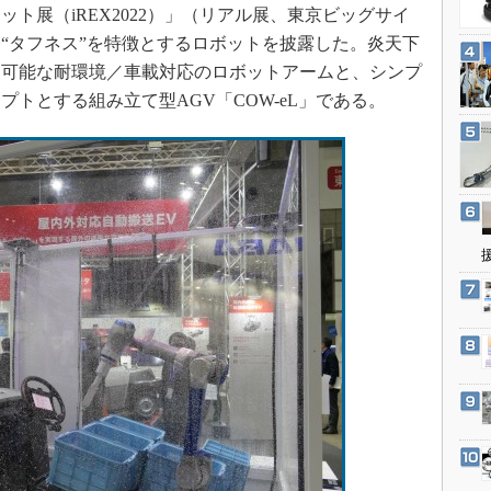
3Dプリンタ
ット展（iREX2022）」（リアル展、東京ビッグサイ
産業オープンネット展
デジタルツインとCAE
いて、“タフネス”を特徴とするロボットを披露した。炎天下
用可能な耐環境／車載対応のロボットアームと、シンプ
S＆OP
トとする組み立て型AGV「COW-eL」である。
インダストリー4.0
イノベーション
製造業ビッグデータ
メイドインジャパン
植物工場
知財マネジメント
海外生産
グローバル設計・開発
制御セキュリティ
新型コロナへの対応