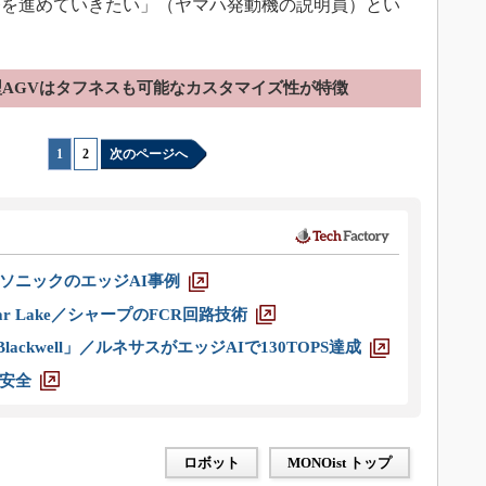
発を進めていきたい」（ヤマハ発動機の説明員）とい
AGVはタフネスも可能なカスタマイズ性が特徴
1
|
2
次のページへ
ソニックのエッジAI事例
r Lake／シャープのFCR回路技術
ackwell」／ルネサスがエッジAIで130TOPS達成
安全
ロボット
MONOist トップ