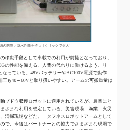
56の防塵／防水性能を持つ［クリックで拡大］
の移動手段として車載での利用が前提となっており、
10Gの性能を備える。人間の代わりに働けるよう、リー
となっている。48VバッテリーやAC100V電源で動作
電圧も40～60Vと取り扱いやすい。アームの可搬重量は
動ブドウ収穫ロボットに適用されているが、農業にと
さまざまな利用を想定している。災害現場、漁業、火災
業、清掃現場などだ。「タフネスロボットアームとして
たので、今後はパートナーとの協力でさまざまな現場で