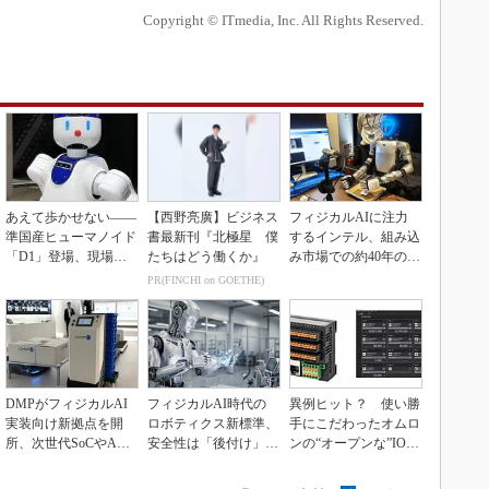
Copyright © ITmedia, Inc. All Rights Reserved.
あえて歩かせない――
【西野亮廣】ビジネス
フィジカルAIに注力
準国産ヒューマノイド
書最新刊『北極星 僕
するインテル、組み込
「D1」登場、現場稼
たちはどう働くか』
み市場での約40年の実
働で日本の勝ち筋へ
績を生かせるか
PR(FINCHI on GOETHE)
DMPがフィジカルAI
フィジカルAI時代の
異例ヒット？ 使い勝
実装向け新拠点を開
ロボティクス新標準、
手にこだわったオムロ
所、次世代SoCやAM
安全性は「後付け」で
ンの“オープンな”IO-L
Rデモを披露
なく「設計の核心」
inkマスター