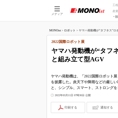
工
産
メディア
脱
つながる技術
AI×技術
MONOist
>
ロボット
>
ヤマハ発動機が“タフネス”ロボ
つながる工場
AI×設備
つながるサービ
Physical
2022国際ロボット展
ヤマハ発動機が“タフ
と組み立て型AGV
ヤマハ発動機は、「2022国際ロボット展
を披露した。炎天下や降雨などの厳しい
と、シンプル、スマート、ストロングをコ
2022年03月11日 07時30分 公開
印刷する
通知する