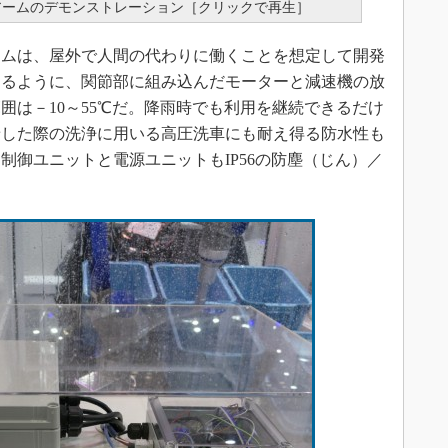
アームのデモンストレーション［クリックで再生］
ムは、屋外で人間の代わりに働くことを想定して開発
きるように、関節部に組み込んだモーターと減速機の放
囲は－10～55℃だ。降雨時でも利用を継続できるだけ
着した際の洗浄に用いる高圧洗車にも耐え得る防水性も
制御ユニットと電源ユニットもIP56の防塵（じん）／