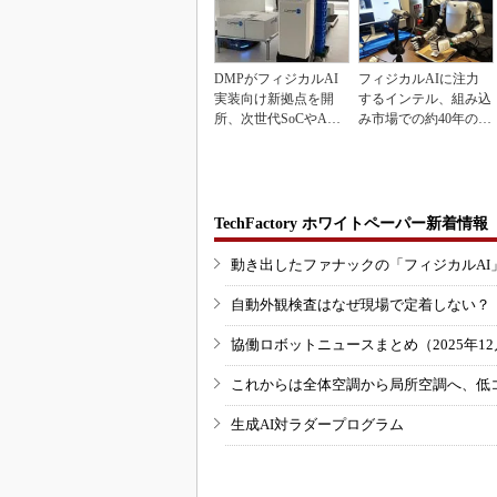
DMPがフィジカルAI
フィジカルAIに注力
実装向け新拠点を開
するインテル、組み込
所、次世代SoCやAM
み市場での約40年の実
Rデモを披露
績を生かせるか
TechFactory ホワイトペーパー新着情報
動き出したファナックの「フィジカルAI
自動外観検査はなぜ現場で定着しない？
協働ロボットニュースまとめ（2025年12月
これからは全体空調から局所空調へ、低
生成AI対ラダープログラム