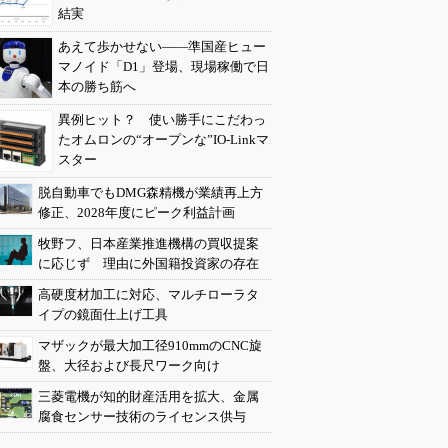
結実
あえて歩かせない――準国産ヒュー
マノイド「D1」登場、現場稼働で日
本の勝ち筋へ
異例ヒット？ 使い勝手にこだわっ
たオムロンの“オープンな”IO-Linkマ
スター
脱自動車でもDMG森精機が業績再上方
修正、2028年度にピーク利益計画
牧野フ、日本産業推進機構の買収提案
に応じず 理由に外国籍投資家の存在
高硬度材加工に対応、マルチローラタ
イプの鏡面仕上げ工具
マザックが最大加工径910mmのCNC旋
盤、大径および長尺ワーク向け
三菱電機が知的財産活用を拡大、金属
腐食センサー技術のライセンス供与