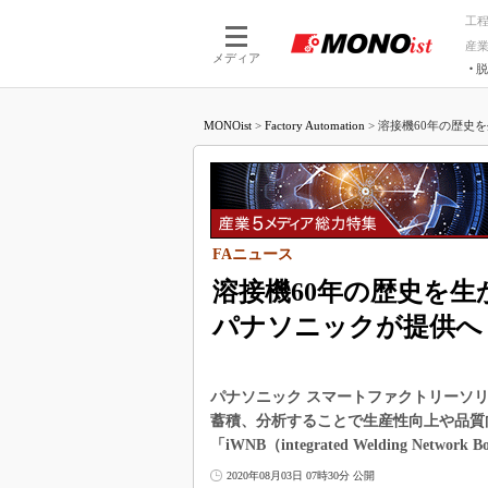
工
産
メディア
脱
つながる技術
AI×技術
MONOist
>
Factory Automation
>
溶接機60年の歴史を
つながる工場
AI×設備
つながるサービ
Physical
FAニュース
溶接機60年の歴史を
パナソニックが提供へ
パナソニック スマートファクトリーソリ
蓄積、分析することで生産性向上や品質
「iWNB（integrated Welding N
2020年08月03日 07時30分 公開