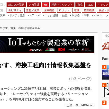
程別：
組み込み開発
メカ設計
製造マネジメント
物流
R＆D
キャリア
FA
業別：
モビリティ
素材／化学
医療機器
ロボット
電機
産業機械
食品・
炭素
サステナ設計
エッジ逆襲
品質
展示会
特集
メ
IoT
AI
ebook
伝承
組み込み開発
CEATEC
読者調査まとめ
編集後記
生かす、溶接工程向け情報収集基...
JIMTOF
保全
メカ設計
つながるクルマ
組込み/エッジ コンピューティング
ス
 AI
製造マネジメント
5G
展＆IoT/5Gソリューション展
VR／AR
FA
IIFES
モビリティ
フィールドサービス
国際ロボット展
素材／化学
FPGA
Fac
ジャパンモビリティショー
生かす、溶接工程向け情報収集基盤を
組み込み画像技術
TECHNO-FRONTIER
組み込みモデリング
人テク展
（1/2 ページ）
Windows Embedded
スマート工場EXPO
車載ソフト開発
ューションズは2020年7月31日、溶接ロボットの情報を収集、
EdgeTech+
向上、トレーサビリティー強化を実現するソリューション
ISO26262
日本ものづくりワールド
etwork Box）」を同年8月17日に発売することを発表した。
無償設計ツール
[
三島一孝
，
MONOist
]
AUTOMOTIVE WORLD