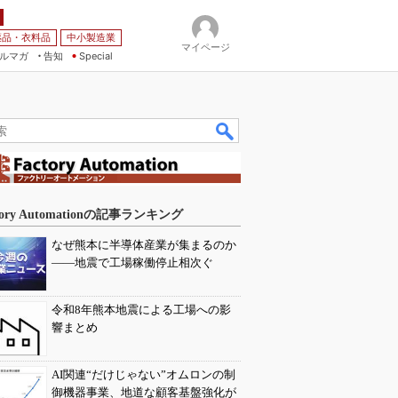
薬品・衣料品
中小製造業
マイページ
ルマガ
告知
Special
tory Automationの記事ランキング
なぜ熊本に半導体産業が集まるのか
――地震で工場稼働停止相次ぐ
令和8年熊本地震による工場への影
響まとめ
AI関連“だけじゃない”オムロンの制
御機器事業、地道な顧客基盤強化が