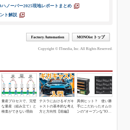
ハノーバー2025現地レポートまとめ
ント解説
Factory Automation
MONOist トップ
Copyright © ITmedia, Inc. All Rights Reserved.
量産プロセスで、完璧
テスラにおけるギガキ
異例ヒット？ 使い勝
な量産（組み立て）と
ャストの基本的な考え
手にこだわったオムロ
検査ができない理由
方と方向性【前編】
ンの“オープンな”IO-L
inkマスター