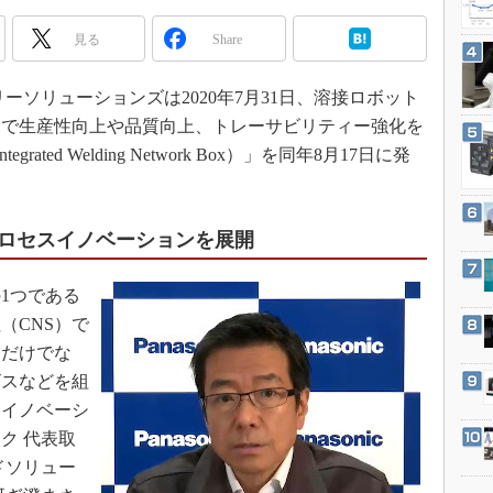
3Dプリンタ
産業オープンネット展
見る
Share
デジタルツインとCAE
S＆OP
ソリューションズは2020年7月31日、溶接ロボット
インダストリー4.0
とで生産性向上や品質向上、トレーサビリティー強化を
イノベーション
ated Welding Network Box）」を同年8月17日に発
製造業ビッグデータ
メイドインジャパン
プロセスイノベーションを展開
植物工場
知財マネジメント
1つである
海外生産
（CNS）で
グローバル設計・開発
アだけでな
ビスなどを組
制御セキュリティ
スイノベーシ
新型コロナへの対応
ク 代表取
ドソリュー