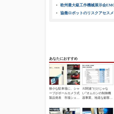
欧州最大級工作機械展示会EMO
協働ロボットのリスクアセスメ
あなたにおすすめ
狭小な駐車場に、シャ
AI関連“だけじゃな
ープがポールカメラ式
い”オムロンの制御機
製品発表 市場シェア
器事業、地道な顧客基
10％目指す
盤強化が結実