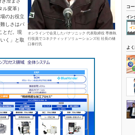
研ぎ澄まさ
コー
タル変革）
現場のお役立
イン
の難しさはパ
ことだ。現
オンラインで会見したパナソニック 代表取締役 専務執
行役員でコネクティッドソリューションズ社 社長の樋
ていく」と取
口泰行氏
よく