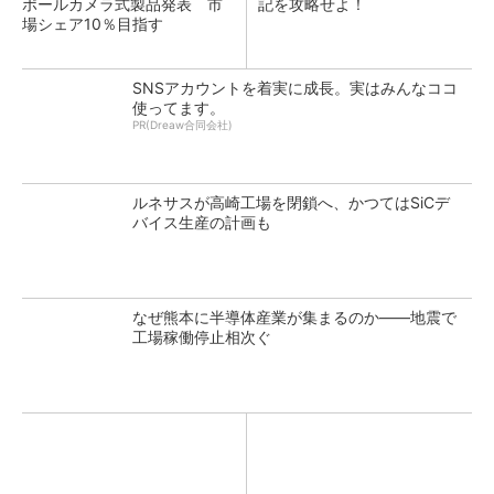
ポールカメラ式製品発表 市
記を攻略せよ！
場シェア10％目指す
SNSアカウントを着実に成長。実はみんなココ
使ってます。
PR(Dreaw合同会社)
ルネサスが高崎工場を閉鎖へ、かつてはSiCデ
バイス生産の計画も
なぜ熊本に半導体産業が集まるのか――地震で
工場稼働停止相次ぐ