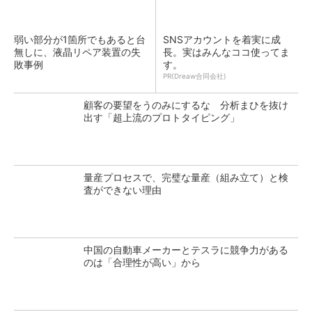
弱い部分が1箇所でもあると台
SNSアカウントを着実に成
無しに、液晶リペア装置の失
長。実はみんなココ使ってま
敗事例
す。
PR(Dreaw合同会社)
顧客の要望をうのみにするな 分析まひを抜け
出す「超上流のプロトタイピング」
量産プロセスで、完璧な量産（組み立て）と検
査ができない理由
中国の自動車メーカーとテスラに競争力がある
のは「合理性が高い」から