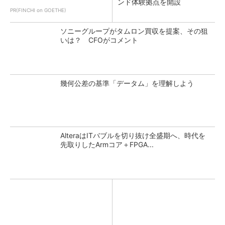
ンド体験拠点を開設
PR(FINCHI on GOETHE)
ソニーグループがタムロン買収を提案、その狙
いは？ CFOがコメント
幾何公差の基準「データム」を理解しよう
AlteraはITバブルを切り抜け全盛期へ、時代を
先取りしたArmコア＋FPGA...