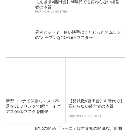
【見城徹×藤田晋】AI時代でも変わらない経営
者の本質
PR(FINCHI on GOETHE)
異例ヒット？ 使い勝手にこだわったオムロン
の“オープンな”IO-Linkマスター
新型コロナで深刻なマスク不
【見城徹×藤田晋】AI時代でも
足を3Dプリンタで解消、イグ
変わらない経営者の本質
アスが3Dマスクを開発
PR(FINCHI on GOETHE)
BYDの軽EV「ラッコ」は世界初の軽SDV、新開