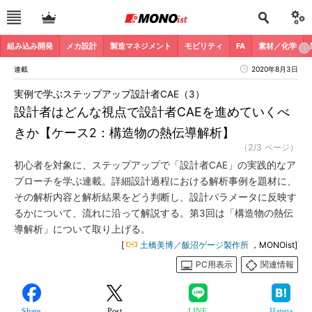
組み込み開発
メカ設計
製造マネジメント
モビリティ
FA
素材／化学
連載
2020年8月3日
実例で学ぶステップアップ設計者CAE（3）
設計者はどんな視点で設計者CAEを進めていくべ
きか【ケース2：構造物の熱伝導解析】
（2/3 ページ）
初心者を対象に、ステップアップで「設計者CAE」の実践的なア
プローチを学ぶ連載。詳細設計過程における解析事例を題材に、
その解析内容と解析結果をどう判断し、設計パラメータに反映す
るかについて、流れに沿って解説する。第3回は「構造物の熱伝
導解析」について取り上げる。
[
土橋美博／飯沼ゲージ製作所
，MONOist]
PC用表示
関連情報
Share
Post
LINE
Hatena