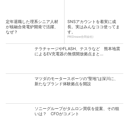
定年退職した理系シニア人材
SNSアカウントを着実に成
が核融合発電炉開発で活躍、
長。実はみんなココ使ってま
なぜ？
す。
PR(Dreaw合同会社)
テラチャージやFLASH、テスラなど 熊本地震
によるEV充電器の無償開放拠点まと...
マツダのモータースポーツの“聖地”は深川に、
新たなブランド体験拠点を開設
ソニーグループがタムロン買収を提案、その狙
いは？ CFOがコメント