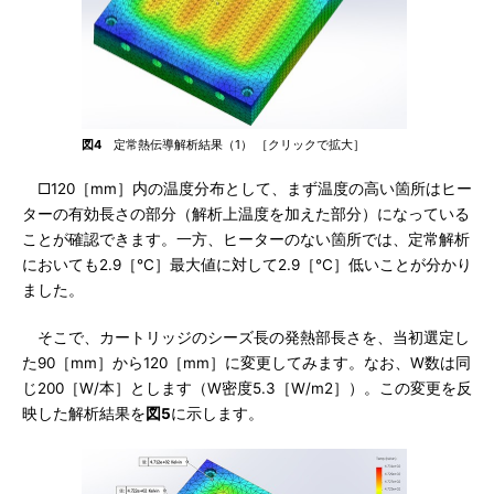
図4
定常熱伝導解析結果（1） ［クリックで拡大］
□120［mm］内の温度分布として、まず温度の高い箇所はヒー
ターの有効長さの部分（解析上温度を加えた部分）になっている
ことが確認できます。一方、ヒーターのない箇所では、定常解析
においても2.9［℃］最大値に対して2.9［℃］低いことが分かり
ました。
そこで、カートリッジのシーズ長の発熱部長さを、当初選定し
た90［mm］から120［mm］に変更してみます。なお、W数は同
じ200［W/本］とします（W密度5.3［W/m2］）。この変更を反
映した解析結果を
図5
に示します。