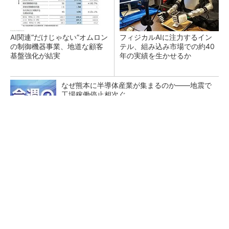
AI関連“だけじゃない”オムロン
フィジカルAIに注力するイン
の制御機器事業、地道な顧客
テル、組み込み市場での約40
基盤強化が結実
年の実績を生かせるか
なぜ熊本に半導体産業が集まるのか――地震で
工場稼働停止相次ぐ
【西野亮廣】つくりたいものを追求できる環境
の作り方とは
PR(FINCHI on GOETHE)
リンテック、200億円投じ福岡に次世代半導体
材料の研究拠点を開設