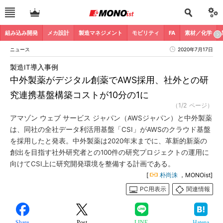
組み込み開発
メカ設計
製造マネジメント
モビリティ
FA
素材／化学
ニュース
2020年7月17日
製造IT導入事例
中外製薬がデジタル創薬でAWS採用、社外との研
究連携基盤構築コストが10分の1に
（1/2 ページ）
アマゾン ウェブ サービス ジャパン（AWSジャパン）と中外製薬
は、同社の全社データ利活用基盤「CSI」がAWSのクラウド基盤
を採用したと発表。中外製薬は2020年末までに、革新的新薬の
創出を目指す社外研究者との100件の研究プロジェクトの運用に
向けてCSI上に研究開発環境を整備する計画である。
[
朴尚洙
，MONOist]
PC用表示
関連情報
Share
Post
LINE
Hatena