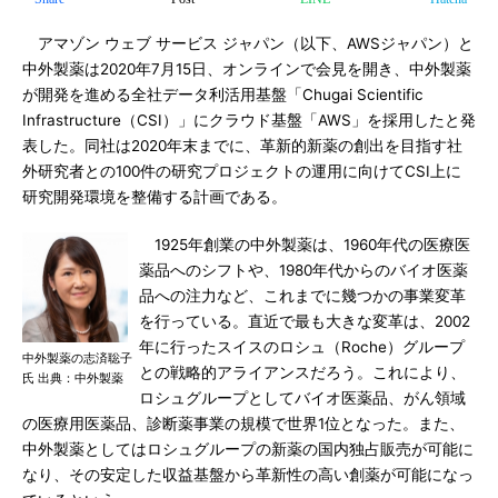
アマゾン ウェブ サービス ジャパン（以下、AWSジャパン）と
中外製薬は2020年7月15日、オンラインで会見を開き、中外製薬
が開発を進める全社データ利活用基盤「Chugai Scientific
Infrastructure（CSI）」にクラウド基盤「AWS」を採用したと発
表した。同社は2020年末までに、革新的新薬の創出を目指す社
外研究者との100件の研究プロジェクトの運用に向けてCSI上に
研究開発環境を整備する計画である。
1925年創業の中外製薬は、1960年代の医療医
薬品へのシフトや、1980年代からのバイオ医薬
品への注力など、これまでに幾つかの事業変革
を行っている。直近で最も大きな変革は、2002
年に行ったスイスのロシュ（Roche）グループ
中外製薬の志済聡子
との戦略的アライアンスだろう。これにより、
氏 出典：中外製薬
ロシュグループとしてバイオ医薬品、がん領域
の医療用医薬品、診断薬事業の規模で世界1位となった。また、
中外製薬としてはロシュグループの新薬の国内独占販売が可能に
なり、その安定した収益基盤から革新性の高い創薬が可能になっ