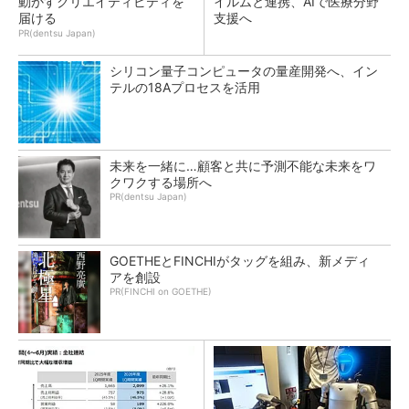
動かすクリエイティビティを
イルムと連携、AIで医療分野
届ける
支援へ
PR(dentsu Japan)
シリコン量子コンピュータの量産開発へ、イン
テルの18Aプロセスを活用
未来を一緒に…顧客と共に予測不能な未来をワ
クワクする場所へ
PR(dentsu Japan)
GOETHEとFINCHIがタッグを組み、新メディ
アを創設
PR(FINCHI on GOETHE)