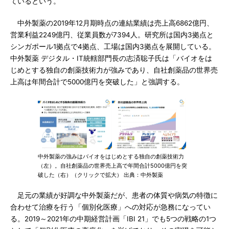
ているという。
中外製薬の2019年12月期時点の連結業績は売上高6862億円、
営業利益2249億円、従業員数が7394人。研究所は国内3拠点と
シンガポール1拠点で4拠点、工場は国内3拠点を展開している。
中外製薬 デジタル・IT統轄部門長の志済聡子氏は「バイオをは
じめとする独自の創薬技術力が強みであり、自社創薬品の世界売
上高は年間合計で5000億円を突破した」と強調する。
中外製薬の強みはバイオをはじめとする独自の創薬技術力
（左）。自社創薬品の世界売上高で年間合計5000億円を突
破した（右）（クリックで拡大） 出典：中外製薬
足元の業績が好調な中外製薬だが、患者の体質や病気の特徴に
合わせて治療を行う「個別化医療」への対応が急務になってい
る。2019～2021年の中期経営計画「IBI 21」でも5つの戦略の1つ