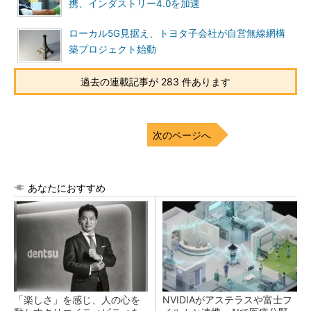
携、インダストリー4.0を加速
ローカル5G見据え、トヨタ子会社が自営無線網構
築プロジェクト始動
過去の連載記事が 283 件あります
次のページへ
あなたにおすすめ
「楽しさ」を感じ、人の心を
NVIDIAがアステラスや富士フ