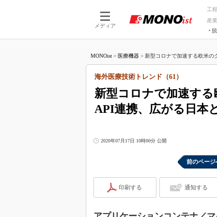
工
産
メディア
脱
つながる技術
AI×技術
MONOist
>
医療機器
>
新型コロナで加速する欧米のク
つながる工場
AI×設備
つながるサービ
Physical
海外医療技術トレンド（61）
新型コロナで加速する
API連携、広がる日本
2020年07月17日 10時00分 公開
前のページ
印刷する
通知する
アプリケーションコンテナ／マ