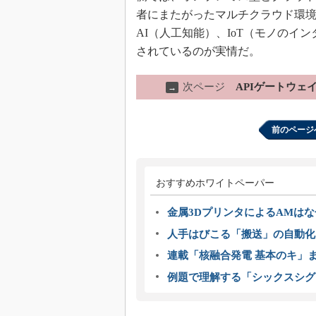
者にまたがったマルチクラウド環
AI（人工知能）、IoT（モノの
されているのが実情だ。
次ページ
APIゲートウ
→
前のページ
おすすめホワイトペーパー
金属3DプリンタによるAMは
人手はびこる「搬送」の自動化
連載「核融合発電 基本のキ」
例題で理解する「シックスシグ