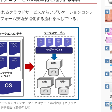
3Dプリンタ
産業オープンネット展
デジタルツインとCAE
Sに代表されるクラウドサービスからアプリケーションコンテ
S＆OP
トフォーム技術が進化する流れを示している。
インダストリー4.0
イノベーション
製造業ビッグデータ
メイドインジャパン
植物工場
知財マネジメント
海外生産
グローバル設計・開発
制御セキュリティ
新型コロナへの対応
ケーションコンテナ、マイクロサービスの比較（クリック
研究会（2016年1月）