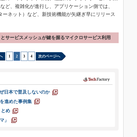
境など、複雑化が進行し、アプリケーション側では、
インターネット）など、新技術機能が矢継ぎ早にリリース
ェイとサービスメッシュが鍵を握るマイクロサービス利用
へ
1
|
2
|
3
|
4
次のページへ
なぜ日本で普及しないのか
を進めた事例集
まとめ
マ」