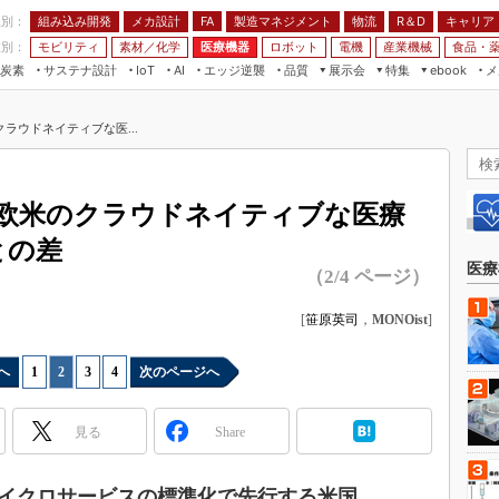
程別：
組み込み開発
メカ設計
製造マネジメント
物流
R＆D
キャリア
FA
業別：
モビリティ
素材／化学
医療機器
ロボット
電機
産業機械
食品・
炭素
サステナ設計
エッジ逆襲
品質
展示会
特集
メ
IoT
AI
ebook
伝承
組み込み開発
CEATEC
読者調査まとめ
編集後記
ラウドネイティブな医...
JIMTOF
保全
メカ設計
つながるクルマ
組込み/エッジ コンピューティング
ス
 AI
製造マネジメント
5G
展＆IoT/5Gソリューション展
VR／AR
FA
欧米のクラウドネイティブな医療
IIFES
モビリティ
フィールドサービス
との差
国際ロボット展
素材／化学
FPGA
医療
（2/4 ページ）
ジャパンモビリティショー
組み込み画像技術
TECHNO-FRONTIER
[
笹原英司
，
MONOist
]
組み込みモデリング
人テク展
Windows Embedded
へ
1
|
2
|
3
|
4
次のページへ
スマート工場EXPO
車載ソフト開発
EdgeTech+
見る
Share
ISO26262
日本ものづくりワールド
無償設計ツール
AUTOMOTIVE WORLD
イクロサービスの標準化で先行する米国