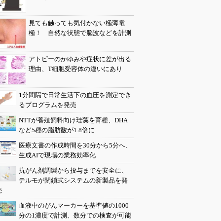
見ても触っても気付かない極薄電
極！ 自然な状態で脳波などを計測
アトピーのかゆみや症状に差が出る
理由、T細胞受容体の違いにあり
1分間隔で日常生活下の血圧を測定でき
るプログラムを発売
NTTが養殖飼料向け珪藻を育種、DHA
など5種の脂肪酸が1.8倍に
医療文書の作成時間を30分から5分へ、
生成AIで現場の業務効率化
抗がん剤調製から投与までを安全に、
テルモが閉鎖式システムの新製品を発
売
血液中のがんマーカーを基準値の1000
分の1濃度で計測、数分での検査が可能