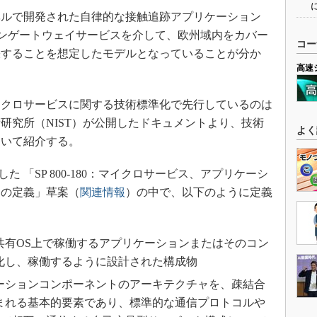
ルで開発された自律的な接触追跡アプリケーション
ョンゲートウェイサービスを介して、欧州域内をカバー
コー
張することを想定したモデルとなっていることが分か
高速
クロサービスに関する技術標準化で先行しているのは
研究所（NIST）が公開したドキュメントより、技術
よく
ついて紹介する。
した 「SP 800-180：マイクロサービス、アプリケーシ
ンの定義」草案（
関連情報
）の中で、以下のように定義
共有OS上で稼働するアプリケーションまたはそのコン
化し、稼働するように設計された構成物
ーションコンポーネントのアーキテクチャを、疎結合
まれる基本的要素であり、標準的な通信プロトコルや