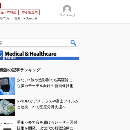
薬品・衣料品
中小製造業
マイページ
ルマガ
告知
Special
機器の記事ランキング
少ないX線や造影剤でも高画質に、
心臓カテーテル向けの新画像技術
NVIDIAがアステラスや富士フイルム
と連携、AIで医療分野支援へ
手術不要で音を届けるレーザー照射
技術を開発、次世代の難聴治療に