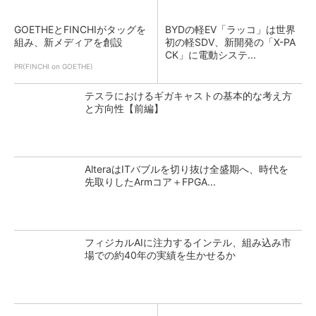
GOETHEとFINCHIがタッグを
BYDの軽EV「ラッコ」は世界
組み、新メディアを創設
初の軽SDV、新開発の「X-PA
CK」に電動システ...
PR(FINCHI on GOETHE)
テスラにおけるギガキャストの基本的な考え方
と方向性【前編】
AlteraはITバブルを切り抜け全盛期へ、時代を
先取りしたArmコア＋FPGA...
フィジカルAIに注力するインテル、組み込み市
場での約40年の実績を生かせるか