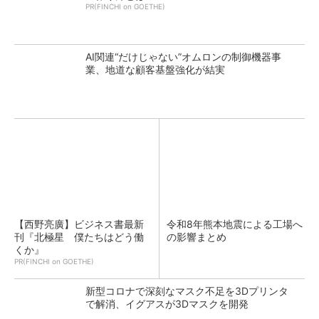
PR(FINCHI on GOETHE)
AI関連“だけじゃない”オムロンの制御機器事
業、地道な顧客基盤強化が結実
【西野亮廣】ビジネス書最新
令和8年熊本地震による工場へ
刊『北極星 僕たちはどう働
の影響まとめ
くか』
PR(FINCHI on GOETHE)
新型コロナで深刻なマスク不足を3Dプリンタ
で解消、イグアスが3Dマスクを開発