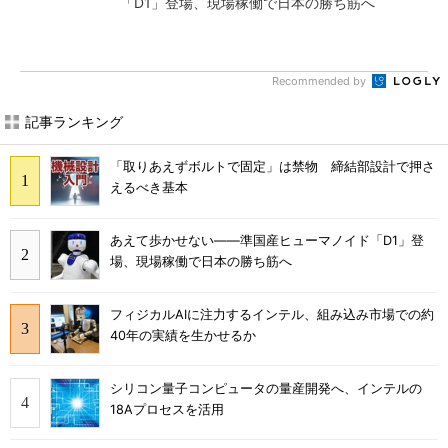
「D1」登場、現場稼働で日本の勝ち筋へ
Recommended by
記事ランキング
「取りあえずボルトで固定」は禁物 締結部設計で押さ
えるべき基本
あえて歩かせない――準国産ヒューマノイド「D1」登
場、現場稼働で日本の勝ち筋へ
フィジカルAIに注力するインテル、組み込み市場での約
40年の実績を生かせるか
シリコン量子コンピュータの量産開発へ、インテルの
18Aプロセスを活用