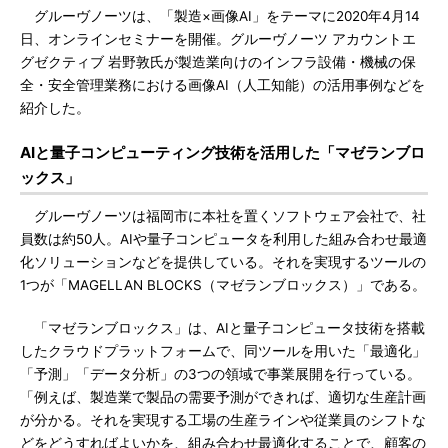
グルーヴノーツは、「製造×画像AI」をテーマに2020年4月14
日、オンラインセミナーを開催。グルーヴノーツ アカウントエ
グゼクティブ 岩野敦氏が製造業向けのインフラ設備・機械の保
全・安全管理業務における画像AI（人工知能）の活用事例などを
紹介した。
AIと量子コンピューティング技術を活用した「マゼランブロ
ックス」
グルーヴノーツは福岡市に本社を置くソフトウェア会社で、社
員数は約50人。AIや量子コンピュータを利用した組み合わせ最適
化ソリューションなどを提供している。それを実現するツールの
1つが「MAGELLAN BLOCKS（マゼランブロックス）」である。
「マゼランブロックス」は、AIと量子コンピュータ技術を搭載
したクラウドプラットフォームで、同ツールを用いた「最適化」
「予測」「データ分析」の3つの領域で事業展開を行っている。
「例えば、製造業で製品の需要予測ができれば、適切な生産計画
が分かる。それを実現する工場の生産ラインや従業員のシフトな
どをどうすればよいかを、組み合わせ最適化することで、顧客の