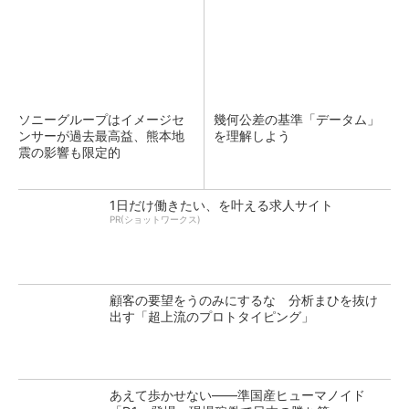
ソニーグループはイメージセ
幾何公差の基準「データム」
ンサーが過去最高益、熊本地
を理解しよう
震の影響も限定的
1日だけ働きたい、を叶える求人サイト
PR(ショットワークス)
顧客の要望をうのみにするな 分析まひを抜け
出す「超上流のプロトタイピング」
あえて歩かせない――準国産ヒューマノイド