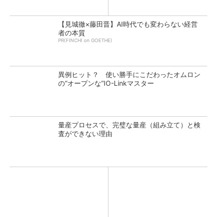
【見城徹×藤田晋】AI時代でも変わらない経営
者の本質
PR(FINCHI on GOETHE)
異例ヒット？ 使い勝手にこだわったオムロン
の“オープンな”IO-Linkマスター
量産プロセスで、完璧な量産（組み立て）と検
査ができない理由