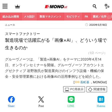
組み込み開発
メカ設計
製造マネジメント
モビリティ
FA
素材／化学
ニュース
2020年5月18日
スマートファクトリー
製造現場で活躍広がる「画像×AI」、どういう場で
生きるのか
（1/2 ページ）
グルーヴノーツは、「製造×画像AI」をテーマに2020年4月14
日、オンラインセミナーを開催。グルーヴノーツ アカウントエ
グゼクティブ 岩野敦氏が製造業向けのインフラ設備・機械の保
全・安全管理業務における画像AIの活用事例などを紹介した。
[
長町基
，MONOist]
PC用表示
関連情報
Share
Post
LINE
Hatena