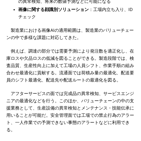
の異常検知、将来の数値予測などに可能になる
画像に関する顔識別ソリューション
：工場内立ち入り、ID
チェック
製造業における画像AIの適用範囲は、製造業のバリューチェー
ンの中で多様な課題に対応してきた。
例えば、調達の部分では需要予測により発注数を適正化し、在
庫ロスや欠品ロスの低減を図ることができる。製造段階では、検
査品質、生産性向上に加えて工場の人員シフト、作業手順の組み
合わせ最適化に貢献する。流通面では荷積み量の最適化、配送要
員のシフト最適化、配送先や配送ルートの最適化を図る。
アフターサービスの面では完成品の異常検知、サービスエンジ
ニアの最適化などを行う。このほか、バリューチェーンの中の支
援業務として、生産設備の異常検知とメンテナンス・技能伝承に
用いることが可能だ。安全管理面では工場での禁止行為のアラー
ト、一人作業での予測できない事態のアラートなどに利用でき
る。