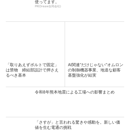
使ってます。
PR(Dreaw合同会社)
「取りあえずボルトで固定」
AI関連“だけじゃない”オムロン
は禁物 締結部設計で押さえ
の制御機器事業、地道な顧客
るべき基本
基盤強化が結実
令和8年熊本地震による工場への影響まとめ
「さすが」と言われる驚きや感動を。新しい価
値を生む電通の挑戦