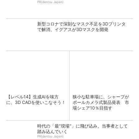
PR(dentsu Japan)
新型コロナで深刻なマスク不足を3Dプリンタ
で解消、イグアスが3Dマスクを開発
【レベル14】生成AIを味方
狭小な駐車場に、シャープが
に、3D CADを使いこなそう！
ポールカメラ式製品発表 市
場シェア10％目指す
時代の「最"現場"」に飛び込み、当事者として
踏み込んでいく
PR(dentsu Japan)