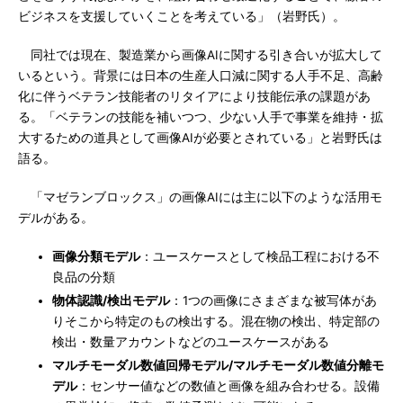
ビジネスを支援していくことを考えている」（岩野氏）。
同社では現在、製造業から画像AIに関する引き合いが拡大して
いるという。背景には日本の生産人口減に関する人手不足、高齢
化に伴うベテラン技能者のリタイアにより技能伝承の課題があ
る。「ベテランの技能を補いつつ、少ない人手で事業を維持・拡
大するための道具として画像AIが必要とされている」と岩野氏は
語る。
「マゼランブロックス」の画像AIには主に以下のような活用モ
デルがある。
画像分類モデル
：ユースケースとして検品工程における不
良品の分類
物体認識/検出モデル
：1つの画像にさまざまな被写体があ
りそこから特定のもの検出する。混在物の検出、特定部の
検出・数量アカウントなどのユースケースがある
マルチモーダル数値回帰モデル/マルチモーダル数値分離モ
デル
：センサー値などの数値と画像を組み合わせる。設備