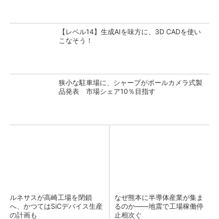
【レベル14】生成AIを味方に、3D CADを使い
こなそう！
狭小な駐車場に、シャープがポールカメラ式製
品発表 市場シェア10％目指す
ルネサスが高崎工場を閉鎖
なぜ熊本に半導体産業が集ま
へ、かつてはSiCデバイス生産
るのか――地震で工場稼働停
の計画も
止相次ぐ