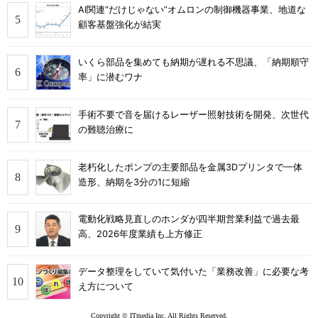
AI関連“だけじゃない”オムロンの制御機器事業、地道な
顧客基盤強化が結実
いくら部品を集めても納期が遅れる不思議、「納期順守
率」に潜むワナ
手術不要で音を届けるレーザー照射技術を開発、次世代
の難聴治療に
老朽化したポンプの主要部品を金属3Dプリンタで一体
造形、納期を3分の1に短縮
電動化戦略見直しのホンダが四半期営業利益で過去最
高、2026年度業績も上方修正
データ整理をしていて気付いた「業務改善」に必要な考
え方について
Copyright © ITmedia Inc. All Rights Reserved.