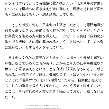
イツそれぞれにとっても機械に置き換えたい「低スキルの労働」
については機械への置き換えが逆に難しく、現状とそれほど変わ
らずに残り続けるという調査結果が出ている。
こうした状況に対し、日本側の主張は「だからこそ専門知識が
必要な高度なスキルを備える人材を増やしていくべきだ」とさら
に高度化を進める方向性を訴えた。一方でドイツ側は「自動化が
進んでも機械に人の職が奪われるということはあり得ず、人の数
は減らない」とする考えを示していた。
日本側は文化的な背景なども含めて、ロボットや機械を同等の
存在と捉えているところがあり、だからこそ人の仕事を機械やロ
ボットが置き換えるということを身近に現実的なものとして感じ
られる。一方でドイツ側は、機械やロボットはノリやハサミと同
じように「道具の1つ」という感覚だ。だから、自動化が進んで
もこれらの道具を扱う人は変わらないという考えを訴えていた。
ここは、それぞれの考え方が大きく隔たっており、一致しない点
だった。