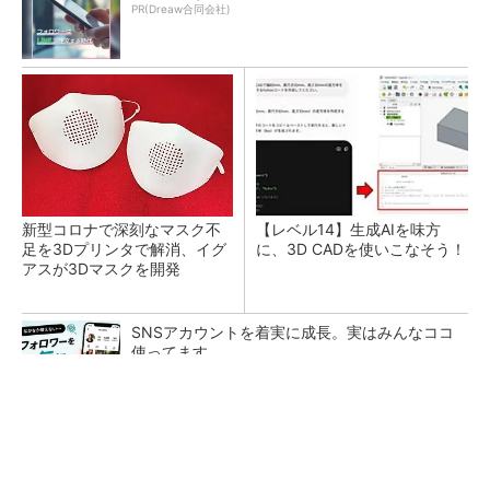
PR(Dreaw合同会社)
新型コロナで深刻なマスク不
【レベル14】生成AIを味方
足を3Dプリンタで解消、イグ
に、3D CADを使いこなそう！
アスが3Dマスクを開発
SNSアカウントを着実に成長。実はみんなココ
使ってます。
PR(Dreaw合同会社)
令和8年熊本地震による工場への影響まとめ