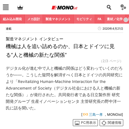
組み込み開発
メカ設計
製造マネジメント
モビリティ
FA
素材／化学
連載
2020年4月21日
製造マネジメント インタビュー
機械は人を追い詰めるのか、日本とドイツに見
る“人と機械の新たな関係”
（2/3 ページ）
デジタル化が進む中で人と機械の関係はどう変わっていくのだろ
うか――。こうした疑問を解消すべく日本とドイツの共同研究に
より「Revitalizing Human-Machine Interaction for the
Advancement of Society（デジタル社会における人と機械の新
たな関係）」が発行された。共同発行者である日立製作所 研究
開発グループ 生産イノベーションセンタ 主管研究長の野中洋一
氏に話を聞いた。
[
三島一孝
，MONOist]
PC用表示
関連情報