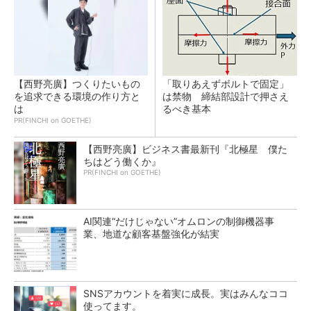
【西野亮廣】つくりたいもの
「取りあえずボルトで固定」
を追求できる環境の作り方と
は禁物 締結部設計で押さえ
は
るべき基本
PR(FINCHI on GOETHE)
【西野亮廣】ビジネス書最新刊『北極星 僕た
ちはどう働くか』
PR(FINCHI on GOETHE)
AI関連“だけじゃない”オムロンの制御機器事
業、地道な顧客基盤強化が結実
SNSアカウントを着実に成長。実はみんなココ
使ってます。