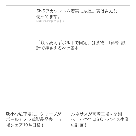
SNSアカウントを着実に成長。実はみんなココ
使ってます。
PR(Dreaw合同会社)
「取りあえずボルトで固定」は禁物 締結部設
計で押さえるべき基本
狭小な駐車場に、シャープが
ルネサスが高崎工場を閉鎖
ポールカメラ式製品発表 市
へ、かつてはSiCデバイス生産
場シェア10％目指す
の計画も