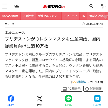
組み込み開発
メカ設計
製造マネジメント
モビリティ
FA
素材／化学
ニュース
2020年4月17日
工場ニュース
ブリヂストンがウレタンマスクを生産開始、国内
従業員向けに週10万枚
ブリヂストンと同社グループのブリヂストン化成品、ブリヂスト
ンケミテックは、新型コロナウイルス感染症の影響による国内の
マスク不足緩和に貢献することを目的に、ウレタンを用いた簡易
マスクの生産を開始した。国内のブリヂストングループに勤務す
る従業員向けとなる。生産能力は週10万枚を予定。
[
朴尚洙
，MONOist]
PC用表示
関連情報
Share
Post
LINE
Hatena