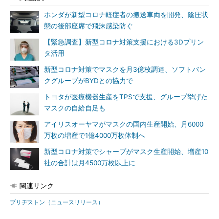
ホンダが新型コロナ軽症者の搬送車両を開発、陰圧状
態の後部座席で飛沫感染防ぐ
【緊急調査】新型コロナ対策支援における3Dプリン
タ活用
新型コロナ対策でマスクを月3億枚調達、ソフトバン
クグループがBYDとの協力で
トヨタが医療機器生産をTPSで支援、グループ挙げた
マスクの自給自足も
アイリスオーヤマがマスクの国内生産開始、月6000
万枚の増産で1億4000万枚体制へ
新型コロナ対策でシャープがマスク生産開始、増産10
社の合計は月4500万枚以上に
関連リンク
ブリヂストン（ニュースリリース）