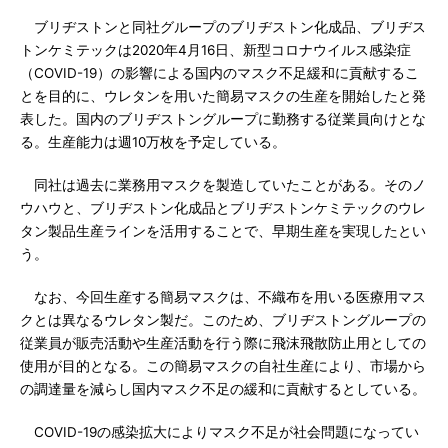
ブリヂストンと同社グループのブリヂストン化成品、ブリヂス
トンケミテックは2020年4月16日、新型コロナウイルス感染症
（COVID-19）の影響による国内のマスク不足緩和に貢献するこ
とを目的に、ウレタンを用いた簡易マスクの生産を開始したと発
表した。国内のブリヂストングループに勤務する従業員向けとな
る。生産能力は週10万枚を予定している。
同社は過去に業務用マスクを製造していたことがある。そのノ
ウハウと、ブリヂストン化成品とブリヂストンケミテックのウレ
タン製品生産ラインを活用することで、早期生産を実現したとい
う。
なお、今回生産する簡易マスクは、不織布を用いる医療用マス
クとは異なるウレタン製だ。このため、ブリヂストングループの
従業員が販売活動や生産活動を行う際に飛沫飛散防止用としての
使用が目的となる。この簡易マスクの自社生産により、市場から
の調達量を減らし国内マスク不足の緩和に貢献するとしている。
COVID-19の感染拡大によりマスク不足が社会問題になってい