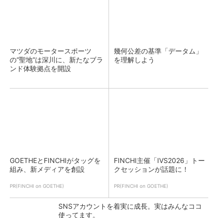
マツダのモータースポーツ
幾何公差の基準「データム」
の“聖地”は深川に、新たなブラ
を理解しよう
ンド体験拠点を開設
GOETHEとFINCHIがタッグを
FINCHI主催「IVS2026」トー
組み、新メディアを創設
クセッションが話題に！
PR(FINCHI on GOETHE)
PR(FINCHI on GOETHE)
SNSアカウントを着実に成長。実はみんなココ
使ってます。