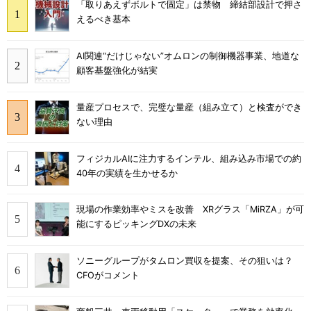
「取りあえずボルトで固定」は禁物 締結部設計で押さ
えるべき基本
AI関連“だけじゃない”オムロンの制御機器事業、地道な
顧客基盤強化が結実
量産プロセスで、完璧な量産（組み立て）と検査ができ
ない理由
フィジカルAIに注力するインテル、組み込み市場での約
40年の実績を生かせるか
現場の作業効率やミスを改善 XRグラス「MiRZA」が可
能にするピッキングDXの未来
ソニーグループがタムロン買収を提案、その狙いは？
CFOがコメント