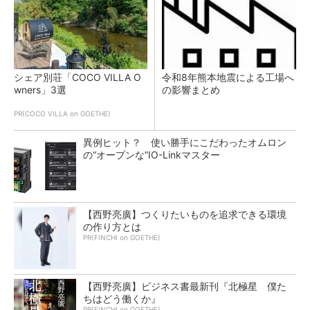
シェア別荘「COCO VILLA O
令和8年熊本地震による工場へ
wners」3選
の影響まとめ
PR(COCO VILLA on GOETHE)
異例ヒット？ 使い勝手にこだわったオムロン
の“オープンな”IO-Linkマスター
【西野亮廣】つくりたいものを追求できる環境
の作り方とは
PR(FINCHI on GOETHE)
【西野亮廣】ビジネス書最新刊『北極星 僕た
ちはどう働くか』
PR(FINCHI on GOETHE)