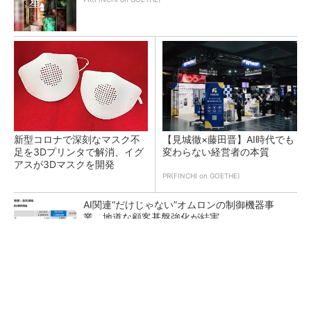
新型コロナで深刻なマスク不
【見城徹×藤田晋】AI時代でも
足を3Dプリンタで解消、イグ
変わらない経営者の本質
アスが3Dマスクを開発
PR(FINCHI on GOETHE)
AI関連“だけじゃない”オムロンの制御機器事
業、地道な顧客基盤強化が結実
【レベル14】生成AIを味方に、3D CADを使い
こなそう！