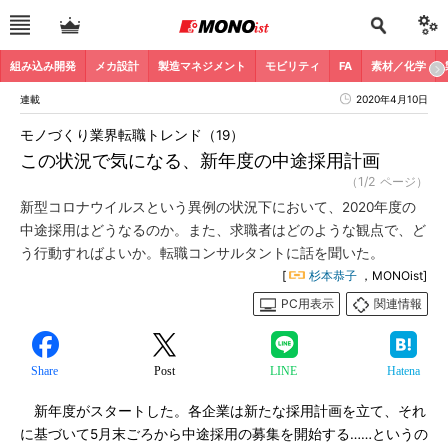
組み込み開発
メカ設計
製造マネジメント
モビリティ
FA
素材／化学
連載
2020年4月10日
モノづくり業界転職トレンド（19）
この状況で気になる、新年度の中途採用計画
（1/2 ページ）
新型コロナウイルスという異例の状況下において、2020年度の
中途採用はどうなるのか。また、求職者はどのような観点で、ど
う行動すればよいか。転職コンサルタントに話を聞いた。
[
杉本恭子
，MONOist]
PC用表示
関連情報
Share
Post
LINE
Hatena
新年度がスタートした。各企業は新たな採用計画を立て、それ
に基づいて5月末ごろから中途採用の募集を開始する……というの