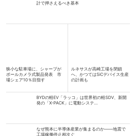
計で押さえるべき基本
狭小な駐車場に、シャープが
ルネサスが高崎工場を閉鎖
ポールカメラ式製品発表 市
へ、かつてはSiCデバイス生産
場シェア10％目指す
の計画も
BYDの軽EV「ラッコ」は世界初の軽SDV、新開
発の「X-PACK」に電動システ...
なぜ熊本に半導体産業が集まるのか――地震で
工場稼働停止相次ぐ