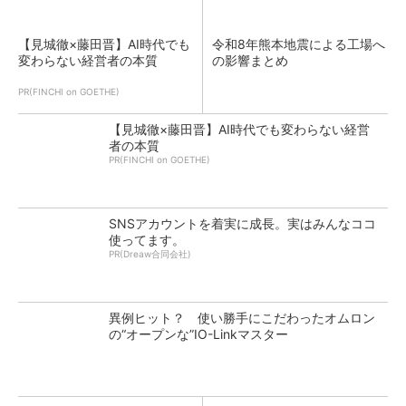
【見城徹×藤田晋】AI時代でも
令和8年熊本地震による工場へ
変わらない経営者の本質
の影響まとめ
PR(FINCHI on GOETHE)
【見城徹×藤田晋】AI時代でも変わらない経営
者の本質
PR(FINCHI on GOETHE)
SNSアカウントを着実に成長。実はみんなココ
使ってます。
PR(Dreaw合同会社)
異例ヒット？ 使い勝手にこだわったオムロン
の“オープンな”IO-Linkマスター