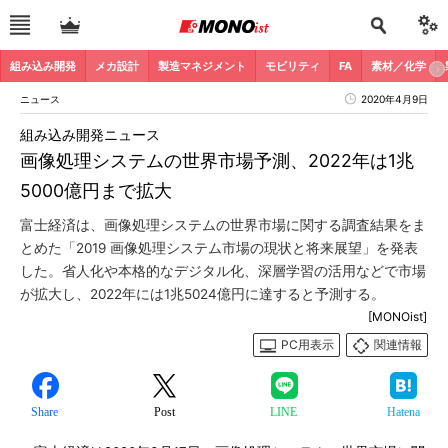
組み込み開発
メカ設計
製造マネジメント
モビリティ
FA
素材／化学
ニュース
2020年4月9日
組み込み開発ニュース
画像処理システムの世界市場予測、2022年は1兆
5000億円まで拡大
富士経済は、画像処理システムの世界市場に関する調査結果をま
とめた「2019 画像処理システム市場の現状と将来展望」を発表
した。省人化や本格的なデジタル化、深層学習の活用などで市場
が拡大し、2022年には1兆5024億円に達すると予測する。
[MONOist]
PC用表示
関連情報
Share
Post
LINE
Hatena