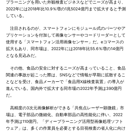
プラーニングを用いた外観検査ビジネスなどでニーズが高まり、
2022年には2018年比10.9％増の1兆5024億円まで拡大すると予測
している。
注目されるのが、スマートフォンにモジュール式のパーツやア
プリケーションを付加して画像センサーやコードリーダーとして
使用する「スマートフォン活用画像センサー」だ。eコマースの
拡大もあり、同市場は、2022年には2018年比55.6％増の14億円
となる見込みだ。
その他、食品の安全に対するニーズが高まっていること、食品
関連の事故が起こった際は、SNSなどで情報が早期に拡散するこ
となどを受け、食品メーカーで「食品用X線検査装置」の導入が
進んでいる。国内外で拡大する同市場の2022年予測は390億円
だ。
高精度の3次元画像解析ができる「共焦点レーザー顕微鏡」市
場は、電子部品の微細化、自動車部品の高性能化に伴い、2022
年予測は110億円。「ディープラーニング活用型画像処理ソフト
ウェア」は、多くの作業員を必要とする目視検査の省人化に向け