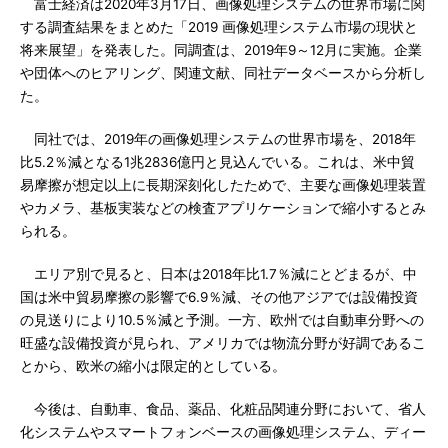
富士経済は2020年3月17日、画像処理システムの世界市場に関
する調査結果をまとめた「2019 画像処理システム市場の現状と
将来展望」を発表した。同調査は、2019年9～12月に実施。企業
や団体へのヒアリング、関連文献、同社データベースから分析し
た。
同社では、2019年の画像処理システムの世界市場を、2018年
比5.2％減となる1兆2836億円と見込んでいる。これは、米中貿
易摩擦が想定以上に長期深刻化したためで、主要な画像処理装置
やカメラ、基板実装などの検査アプリケーションで縮小するとみ
られる。
エリア別で見ると、日本は2018年比1.7％減にとどまるが、中
国は米中貿易摩擦の影響で6.9％減、その他アジアでは設備投資
の見送りにより10.5％減と予測。一方、欧州では自動車分野への
旺盛な設備投資が見られ、アメリカでは物流分野が好調であるこ
とから、欧米の縮小は限定的としている。
今後は、自動車、食品、薬品、化粧品関連分野において、省人
化システムやスマートフォンベースの画像処理システム、ディー