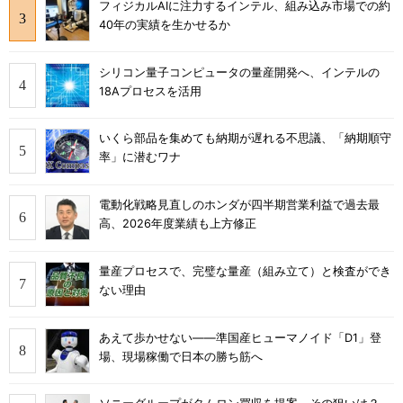
フィジカルAIに注力するインテル、組み込み市場での約
40年の実績を生かせるか
シリコン量子コンピュータの量産開発へ、インテルの
18Aプロセスを活用
いくら部品を集めても納期が遅れる不思議、「納期順守
率」に潜むワナ
電動化戦略見直しのホンダが四半期営業利益で過去最
高、2026年度業績も上方修正
量産プロセスで、完璧な量産（組み立て）と検査ができ
ない理由
あえて歩かせない――準国産ヒューマノイド「D1」登
場、現場稼働で日本の勝ち筋へ