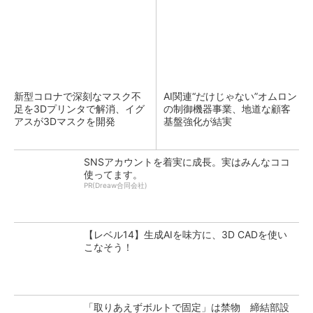
新型コロナで深刻なマスク不
AI関連“だけじゃない”オムロン
足を3Dプリンタで解消、イグ
の制御機器事業、地道な顧客
アスが3Dマスクを開発
基盤強化が結実
SNSアカウントを着実に成長。実はみんなココ
使ってます。
PR(Dreaw合同会社)
【レベル14】生成AIを味方に、3D CADを使い
こなそう！
「取りあえずボルトで固定」は禁物 締結部設