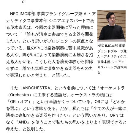
C
NEC IMC本部 事業ブランドグループ兼 AI・ア
ナリティクス事業本部 シニアエキスパートであ
る茂木崇氏は、今回の楽器開発に至った理由に
ついて「『誰もが演奏に参加できる楽器を開発
したい』という思いがプロジェクトの原点とな
NEC IMC本部 事業
っている。世の中には楽器演奏に苦手意識があ
ブランドグループ兼
る人や、障がいによって楽器演奏に困難さを抱
AI・アナリティクス
える人がいる。こうした人を演奏体験から排除
事業本部 シニアエ
キスパートの茂木崇
せずに、誰でも気軽に演奏できる楽器をAIの力
氏
で実現したいと考えた」と語った。
また「ANDCHESTRA」という名前については「オーケストラ
（Orchestra）に由来する造語だ。オーケストラの頭には
『OR（オア）』という単語がくっついている。ORには『どれか
を選ぶ』という意味がある。だが、私たちは『全ての人が一緒に
演奏に参加できる楽器を作りたい』という思いがあり、ORでは
なく『AND』を使うことで私たちの思いをよりよく表現できると
考えた」と説明した。