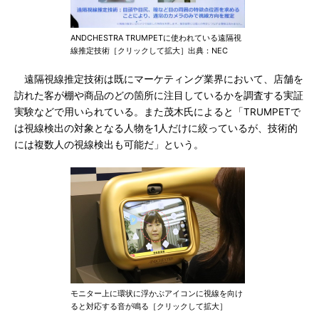
ANDCHESTRA TRUMPETに使われている遠隔視
線推定技術［クリックして拡大］出典：NEC
遠隔視線推定技術は既にマーケティング業界において、店舗を
訪れた客が棚や商品のどの箇所に注目しているかを調査する実証
実験などで用いられている。また茂木氏によると「TRUMPETで
は視線検出の対象となる人物を1人だけに絞っているが、技術的
には複数人の視線検出も可能だ」という。
モニター上に環状に浮かぶアイコンに視線を向け
ると対応する音が鳴る［クリックして拡大］