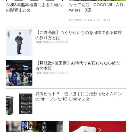
令和8年熊本地震による工場へ
シェア別荘「COCO VILLA O
の影響まとめ
wners」3選
PR(COCO VILLA on GOETHE)
【西野亮廣】つくりたいものを追求できる環境
の作り方とは
PR(FINCHI on GOETHE)
【見城徹×藤田晋】AI時代でも変わらない経営
者の本質
PR(FINCHI on GOETHE)
異例ヒット？ 使い勝手にこだわったオムロン
の“オープンな”IO-Linkマスター