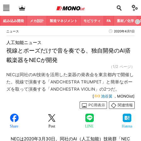
組み込み開発
メカ設計
製造マネジメント
モビリティ
FA
素材／化学
ニュース
2020年4月1日
人工知能ニュース
視線とポーズだけで音を奏でる、独自開発のAI搭
載楽器をNECが開発
（1/2 ページ）
NECは同社のAI技術を活用した楽器の発表会を東京都内で開催し
た。視線で演奏する「ANDCHESTRA TRUMPET」と簡単なポー
ズを取って演奏する「ANDCHESTRA VIOLIN」の2つだ。
[
池谷翼
，MONOist]
PC用表示
関連情報
Share
Post
LINE
Hatena
NECは2020年3月30日、同社のAI（人工知能）技術群「NEC