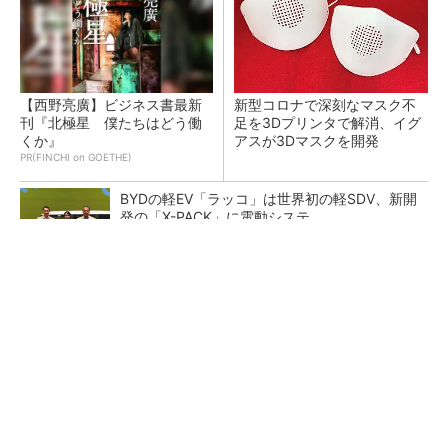
【西野亮廣】ビジネス書最新
新型コロナで深刻なマスク不
刊『北極星 僕たちはどう働
足を3Dプリンタで解消、イグ
くか』
アスが3Dマスクを開発
PR(FINCHI on GOETHE)
BYDの軽EV「ラッコ」は世界初の軽SDV、新開
発の「X-PACK」に電動システ...
ペロブスカイト太陽電池の量産に有効なイン
ク、従来比で1.5倍の性能向上
【レベル14】生成AIを味方に、3D CADを使い
こなそう！